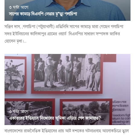
৩ ঘন্টা আগে
সাপের কামড়ে বিএনপি নেতার মৃ*ত্যু গলাচিপা
সঞ্জিব দাস, ,গলাচিপা (পটুয়াখালী) প্রতিনিধি সাপের কামড়ে মারা গেছেন গলাচিপা
সদর ইউনিয়নের কালিকাপুর গ্রামের ওয়ার্ড বিএনপির সাধারণ সম্পাদক জাকির
হোসেন মৃধা।...
৩ ঘন্টা আগে
একাত্তরের ইতিহাসে নিজেদের ভূমিকা এড়িয়ে গেল জামায়াত?
বাংলাদেশের রাজনৈতিক ইতিহাসের প্রায় আট দশকের ঘটনাপ্রবাহ আলোকচিত্রে তুলে