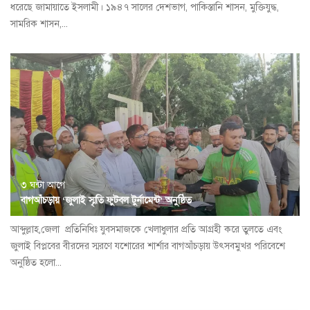
ধরেছে জামায়াতে ইসলামী। ১৯৪৭ সালের দেশভাগ, পাকিস্তানি শাসন, মুক্তিযুদ্ধ,
সামরিক শাসন,...
৩ ঘন্টা আগে
বাগআঁচড়ায় ‘জুলাই স্মৃতি ফুটবল টুর্নামেন্ট’ অনুষ্ঠিত
আব্দুল্লাহ,জেলা প্রতিনিধিঃ যুবসমাজকে খেলাধুলার প্রতি আগ্রহী করে তুলতে এবং
জুলাই বিপ্লবের বীরদের স্মরণে যশোরের শার্শার বাগআঁচড়ায় উৎসবমুখর পরিবেশে
অনুষ্ঠিত হলো...