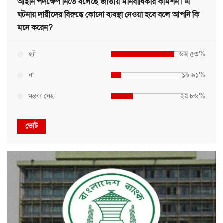
আইনি পদক্ষেপ নিতে বলেছে জাতীয় মানবাধিকার কমিশন। এ
ঘটনায় দায়ীদের বিরুদ্ধে কোনো ব্যবস্থা নেওয়া হবে বলে আপনি কি
মনে করেন?
হ্যাঁ
৬৬.৫৩%
না
১০.৬১%
মন্তব্য নেই
২২.৮৬%
ভোট