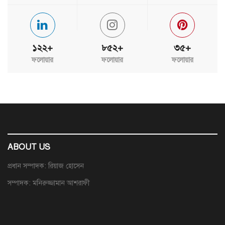
১২২+
৮৫২+
৩৫+
ফলোয়ার
ফলোয়ার
ফলোয়ার
ABOUT US
প্রধান সম্পাদক: রিয়াজ হোসেন
সম্পাদক: মনিরুজ্জামান আশরাফী