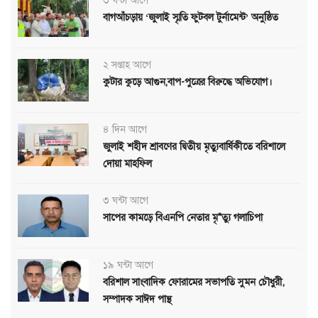
৩ ঘন্টা আগে
বাগআঁচড়ায় ‘জুলাই স্মৃতি ফুটবল টুর্নামেন্ট’ অনুষ্ঠিত
২ সপ্তাহ আগে
কুটার কুড়ে আগুন,বাপ-পুত্রের বিরুদ্ধে অভিযোগ।
৪ দিন আগে
জুলাই শহীদ শ্রাবণের দ্বিতীয় মৃত্যুবার্ষিকীতে বরিশালে
দোয়া মাহফিল
৩ ঘন্টা আগে
সাপের কামড়ে বিএনপি নেতার মৃ*ত্যু গলাচিপা
১৯ ঘন্টা আগে
বরিশাল সাংবাদিক ফোরামের সভাপতি সুমন চৌধুরী,
সম্পাদক সাঈদ পান্থ