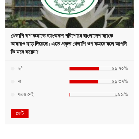
খেলাপি ঋণ কমাতে ব্যাংকঋণ পরিশোধে বাংলাদেশ ব্যাংক
আবারও ছাড় দিয়েছে। এতে প্রকৃত খেলাপি ঋণ কমবে বলে আপনি
কি মনে করেন?
হ্যাঁ
৪৯.৭৩%
না
৪৯.৩৭%
মন্তব্য নেই
০.৮৯%
ভোট