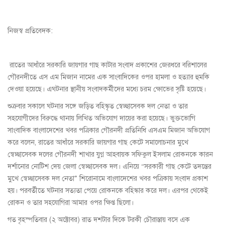
নিজস্ব প্রতিবেদক:
রাতের আধাঁরে সরকারি জায়গার গাছ কাটার সংবাদ প্রকাশের জেরধরে বরিশালের
গৌরনদীতে এস এম মিজান নামের এক সাংবাদিকের ওপর হামলা ও হত্যার হুমকি
দেওয়া হয়েছে। এঘটনার স্থানীয় সংবাদকর্মীদের মধ্যে চরম ক্ষোভের সৃষ্টি হয়েছে।
শুক্রবার সকালে ঘটনার সঙ্গে জড়িত বহিস্কৃত স্বেচ্ছাসেবক দল নেতা ও তার
সহযোগীদের বিরুদ্ধে থানায় লিখিত অভিযোগ দায়ের করা হয়েছে। ভুক্তভোগি
সাংবাদিক বাংলাদেশের খবর পত্রিকার গৌরনদী প্রতিনিধি এসএম মিজান অভিযোগ
করে বলেন, রাতের আধাঁরে সরকারি জায়গার গাছ কেটে সমালোচনার মুখে
স্বেচ্ছাসেবক দলের গৌরনদী শাখার যুগ্ন আহবায়ক সফিকুল ইসলাম রোকনকে কারন
দর্শানোর নোটিশ দেয় জেলা স্বেচ্ছাসেবক দল। এনিয়ে “সরকারী গাছ কেটে তদন্তের
মুখে স্বেচ্ছাসেবক দল নেতা” শিরোনামে বাংলাদেশের খবর পত্রিকায় সংবাদ প্রকাশ
হয়। পরবর্তীতে ঘটনার সত্যতা পেয়ে রোকনকে বহিস্কার করে দল। এরপর থেকেই
রোকন ও তার সহযোগিরা আমার ওপর ক্ষিপ্ত ছিলো।
গত বৃহস্পতিবার (২ অক্টোবর) রাত দশটার দিকে টরকী চৌরাস্তায় বসে এক