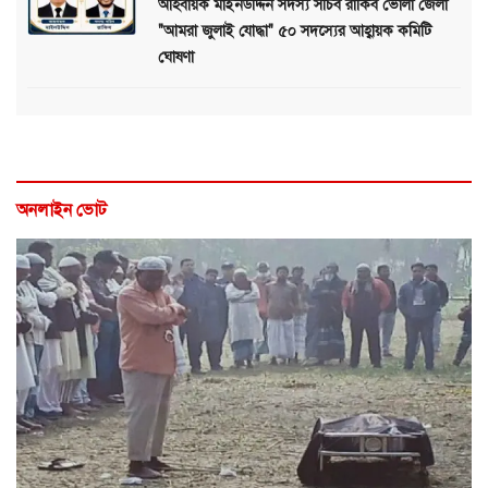
আহবায়ক মাইনউদ্দিন সদস্য সচিব রাকিব ভোলা জেলা
"আমরা জুলাই যোদ্ধা" ৫০ সদস্যের আহ্বায়ক কমিটি
ঘোষণা
অনলাইন ভোট