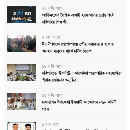
২০ ঘন্টা আগে
জাতিসংঘের বৈশ্বিক এআই হ্যাকাথনের চূড়ান্ত পর্বে
যবিপ্রবির শিক্ষার্থী
৪ মাস আগে
ঈদ উপলক্ষে গোপালগঞ্জে পৌর এলাকার ৪ হাজার
অসহায় মানুষের মাঝে চাউল বিতরণ
১৯ ঘন্টা আগে
যবিপ্রবিতে ‘ইন্ডাস্ট্রি-একাডেমিয়া পারস্পরিক সহযোগিতা’
শীর্ষক সেমিনার অনুষ্ঠিত
১৩ ঘন্টা আগে
চরফ্যাশন উপজেলা ইসলামী আন্দোলন নতুন কমিটি
গঠন
১ মাস আগে