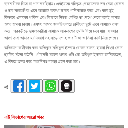
ব্যবসায়ীকে নিয়ে চা পান করছিলাম। এরইমধ্যে বহিস্কৃত স্বেচ্ছাসেবক দল নেতা রোকন
ও তার সহযোগিরা এসে আমাকে অকথ্য ভাষায় গালিগালাজ করে এবং বলে তুই
কিভাবে এলাকায় থাকিস এবং কিভাবে নিউজ লেখিছ তা দেখে নেবো বলেই আমার
ওপর হামলা চালায়। এসময় আমার ডাকচিৎকারে স্থানীয়রা ছুটে এসে আমাকে রক্ষা
করে। পরবর্তীতে হামলাকারীরা আমাকে প্রাননাশের হুমকি দিয়ে চলে যায়। যাওয়ার
আগে তারা আমার ম্যানিব্যাগ সহ সাড়ে দশ হাজার টাকা ও ভিসা কার্ড নিয়ে গেছে।
অভিযোগ অস্বীকার করে অভিযুক্ত সফিকুল ইসলাম রোকন বলেন, হামলা কিংবা কোন
হুমকির ঘটনা ঘটেনি। গৌরনদী মডেল থানার ওসি মো. তরিকুল ইসলাম জানিয়েছেন,
এ বিষয়ে তদন্ত করে আইনিগত ব্যবস্থা গ্রহন করা হবে।
এই বিভাগের আরো খবর