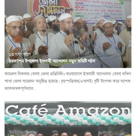
১৩ ঘন্টা আগে
চরফ্যাশন উপজেলা ইসলামী আন্দোলন নতুন কমিটি গঠন
কামরুল সিকদার ভোলা জেলা প্রতিনিধি॥ বাংলাদেশে ইসলামী আন্দোলন ভোলা দক্ষিণ
শাখা জেলা সম্মেলন অনুষ্ঠিত হয়েছে। বৃহস্পতিবার(৬আগষ্ট) বৃষ্টি উপেক্ষা করে ব্যাপক
জাকজমকপূর্ণভাবে...