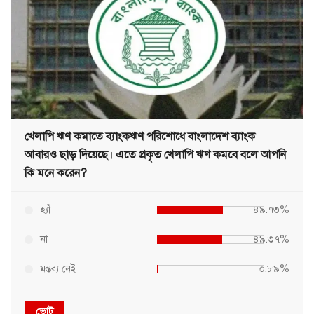
খেলাপি ঋণ কমাতে ব্যাংকঋণ পরিশোধে বাংলাদেশ ব্যাংক
আবারও ছাড় দিয়েছে। এতে প্রকৃত খেলাপি ঋণ কমবে বলে আপনি
কি মনে করেন?
হ্যাঁ
৪৯.৭৩%
না
৪৯.৩৭%
মন্তব্য নেই
০.৮৯%
ভোট