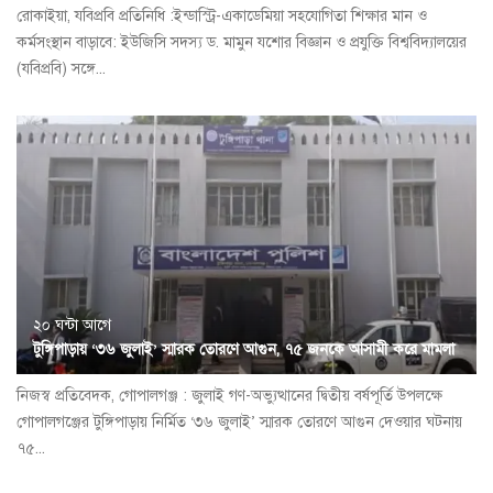
রোকাইয়া, যবিপ্রবি প্রতিনিধি :ইন্ডাস্ট্রি-একাডেমিয়া সহযোগিতা শিক্ষার মান ও
কর্মসংস্থান বাড়াবে: ইউজিসি সদস্য ড. মামুন যশোর বিজ্ঞান ও প্রযুক্তি বিশ্ববিদ্যালয়ের
(যবিপ্রবি) সঙ্গে...
২০ ঘন্টা আগে
টুঙ্গিপাড়ায় ‘৩৬ জুলাই’ স্মারক তোরণে আগুন, ৭৫ জনকে আসামী করে মামলা
নিজস্ব প্রতিবেদক, গোপালগঞ্জ : জুলাই গণ-অভ্যুত্থানের দ্বিতীয় বর্ষপূর্তি উপলক্ষে
গোপালগঞ্জের টুঙ্গিপাড়ায় নির্মিত ‘৩৬ জুলাই’ স্মারক তোরণে আগুন দেওয়ার ঘটনায়
৭৫...