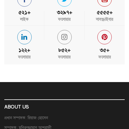
৫২১+
৩২৯৭+
৫৫৫৫+
লাইক
ফলোয়ার
সাবস্ক্রাইবার
১২২+
৮৫২+
৩৫+
ফলোয়ার
ফলোয়ার
ফলোয়ার
ABOUT US
প্রধান সম্পাদক: রিয়াজ হোসেন
সম্পাদক: মনিরুজ্জামান আশরাফী