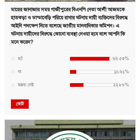
মায়ের জানাজার সময় গাজীপুরের বিএনপি নেতা আলী আজমকে
হাতকড়া ও ডান্ডাবেড়ি পরিয়ে রাখার ঘটনায় দায়ী ব্যক্তিদের বিরুদ্ধে
আইনি পদক্ষেপ নিতে বলেছে জাতীয় মানবাধিকার কমিশন। এ
ঘটনায় দায়ীদের বিরুদ্ধে কোনো ব্যবস্থা নেওয়া হবে বলে আপনি কি
মনে করেন?
হ্যাঁ
৬৬.৫৩%
না
১০.৬১%
মন্তব্য নেই
২২.৮৬%
ভোট