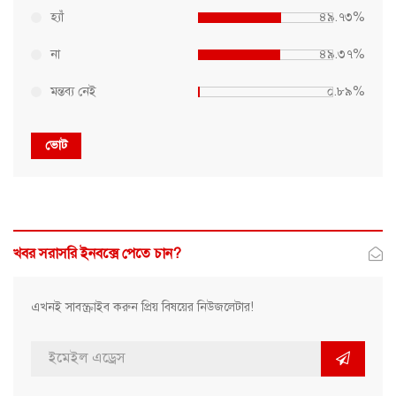
হ্যাঁ
৪৯.৭৩%
না
৪৯.৩৭%
মন্তব্য নেই
০.৮৯%
ভোট
খবর সরাসরি ইনবক্সে পেতে চান?
এখনই সাবস্ক্রাইব করুন প্রিয় বিষয়ের নিউজলেটার!