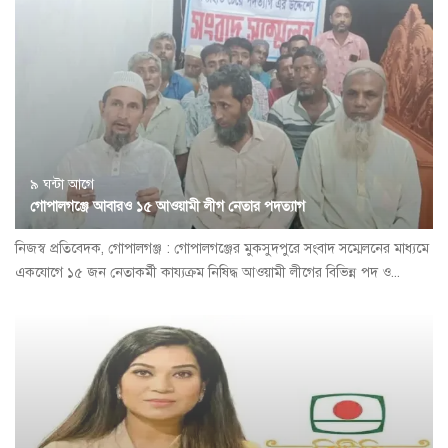
৯ ঘন্টা আগে
গোপালগঞ্জে আবারও ১৫ আওয়ামী লীগ নেতার পদত্যাগ
নিজস্ব প্রতিবেদক, গোপালগঞ্জ : গোপালগঞ্জের মুকসুদপুরে সংবাদ সম্মেলনের মাধ্যমে
একযোগে ১৫ জন নেতাকর্মী কায্যক্রম নিষিদ্ধ আওয়ামী লীগের বিভিন্ন পদ ও...