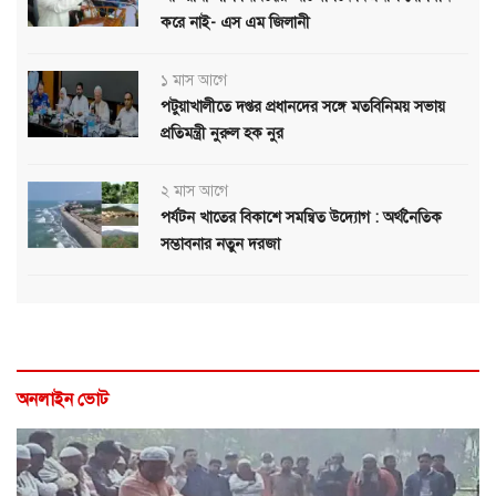
করে নাই- এস এম জিলানী
১ মাস আগে
পটুয়াখালীতে দপ্তর প্রধানদের সঙ্গে মতবিনিময় সভায়
প্রতিমন্ত্রী নুরুল হক নুর
২ মাস আগে
পর্যটন খাতের বিকাশে সমন্বিত উদ্যোগ : অর্থনৈতিক
সম্ভাবনার নতুন দরজা
অনলাইন ভোট