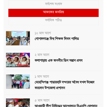
সর্বশেষ সংবাদ
আজকের জনপ্রিয়
সর্বাধিক পঠিত
১০ মাস আগে
গোপালগঞ্জে বিশ্ব শিক্ষক দিবস পালিত
২ মাস আগে
কলাপাড়ায় এক জননীর তিন সন্তান প্রসব
১ মাস আগে
মেহেন্দিগঞ্জ পাতারহাট বন্দরের অবৈধ দখল উচ্ছেদ
করলেন উপজেলা প্রশাসন
৫ মাস আগে
আওয়ামী লীগ নিষিদ্ধের আন্দোলনে বিএনপি যোগদান