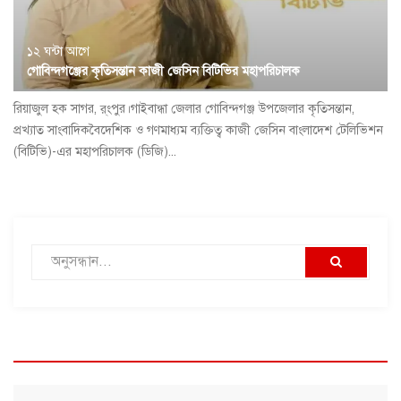
১২ ঘন্টা আগে
গোবিন্দগঞ্জের কৃতিসন্তান কাজী জেসিন বিটিভির মহাপরিচালক
রিয়াজুল হক সাগর, র্ংপুর।গাইবান্ধা জেলার গোবিন্দগঞ্জ উপজেলার কৃতিসন্তান,
প্রখ্যাত সাংবাদিকবৈদেশিক ও গণমাধ্যম ব্যক্তিত্ব কাজী জেসিন বাংলাদেশ টেলিভিশন
(বিটিভি)-এর মহাপরিচালক (ডিজি)...