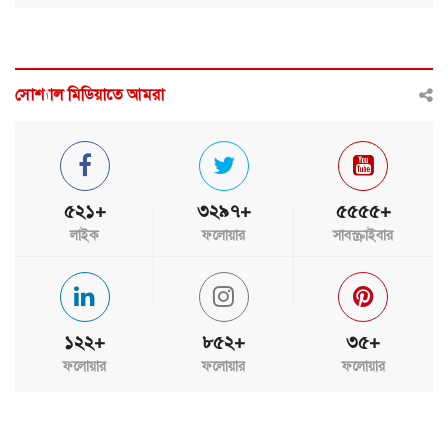
সোশ্যাল মিডিয়াতে আমরা
৫২১+
৩২৯৭+
৫৫৫৫+
লাইক
ফলোয়ার
সাবস্ক্রাইবার
১২২+
৮৫২+
৩৫+
ফলোয়ার
ফলোয়ার
ফলোয়ার