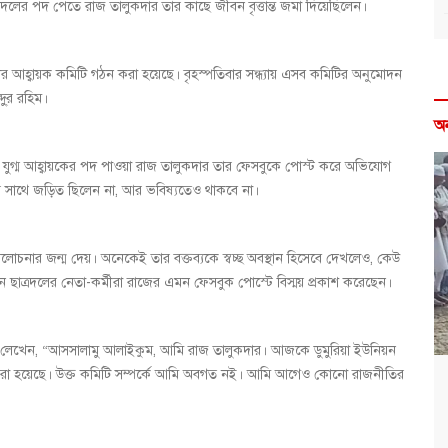
দলের পদ পেতে রাজ তালুকদার তার কাছে জীবন বৃত্তান্ত জমা দিয়েছিলেন।
লের আহ্বায়ক কমিটি গঠন করা হয়েছে। বৃহস্পতিবার সন্ধ্যায় এসব কমিটির অনুমোদন
ু্র রহিম।
অ
লের যুগ্ম আহ্বায়কের পদ পাওয়া রাজ তালুকদার তার ফেসবুকে পোস্ট করে অভিযোগ
 সাথে জড়িত ছিলেন না, আর ভবিষ্যতেও থাকবে না।
আলোচনার জন্ম দেয়। অনেকেই তার বক্তব্যকে স্বচ্ছ অবস্থান হিসেবে দেখলেও, কেউ
়ন ছাত্রদলের নেতা-কর্মীরা রাজের এমন ফেসবুক পোস্টে বিস্ময় প্রকাশ করেছেন।
র লেখেন, “আসসালামু আলাইকুম, আমি রাজ তালুকদার। আজকে ডুমুরিয়া ইউনিয়ন
়ক করা হয়েছে। উক্ত কমিটি সম্পর্কে আমি অবগত নই। আমি আগেও কোনো রাজনীতির