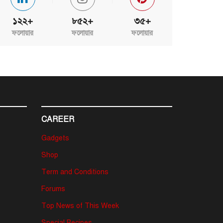
১২২+
৮৫২+
৩৫+
ফলোয়ার
ফলোয়ার
ফলোয়ার
CAREER
Gadgets
Shop
Term and Conditions
Forums
Top News of This Week
Special Recipes