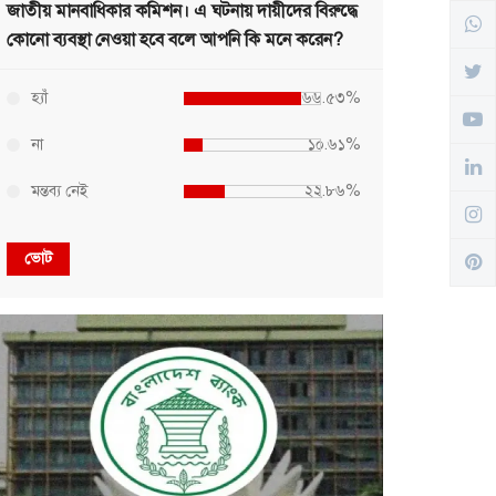
জাতীয় মানবাধিকার কমিশন। এ ঘটনায় দায়ীদের বিরুদ্ধে
কোনো ব্যবস্থা নেওয়া হবে বলে আপনি কি মনে করেন?
হ্যাঁ
৬৬.৫৩%
না
১০.৬১%
মন্তব্য নেই
২২.৮৬%
ভোট