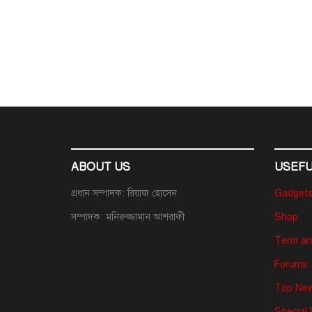
ABOUT US
USEFU
প্রধান সম্পাদক: রিয়াজ হোসেন
Gadget
সম্পাদক: মনিরুজ্জামান আশরাফী
Shop
Term an
Forums
Top New
Special