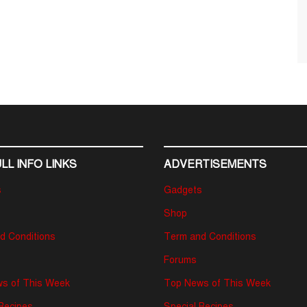
LL INFO LINKS
ADVERTISEMENTS
s
Gadgets
Shop
d Conditions
Term and Conditions
Forums
s of This Week
Top News of This Week
 Recipes
Special Recipes