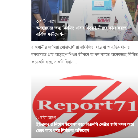
৩ ঘন্টা আগে
অসহায়দের জন্য নিয়মিত খাবার বিতরণ, নীরবে কাজ করছে
এবিজি ফাউন্ডেশন
রাজধানীর জামিয়া মোহাম্মাদীয়া হাফিজিয়া মাদ্রাসা ও এতিমখানায়
বসবাসরত প্রায় আড়াইশ শিশুর জীবনে আপন বলতে অনেকটাই সীমিত
কয়েকটি বাক্স, একটি বিছানা...
৬ ঘন্টা আগে
ইউএনও’র নির্দেশ উপেক্ষা করে বিএনপি নেত্রীর জমি দখল করে
জোর করে রাস্তা নির্মাণের অভিযোগ