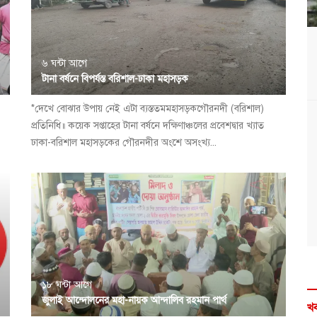
৬ ঘন্টা আগে
টানা বর্ষনে বিপর্যস্ত বরিশাল-ঢাকা মহাসড়ক
*দেখে বোঝার উপায় নেই এটা ব্যস্ততমমহাসড়কগৌরনদী (বরিশাল)
প্রতিনিধি॥ কয়েক সপ্তাহের টানা বর্ষনে দক্ষিণাঞ্চলের প্রবেশদ্বার খ্যাত
ঢাকা-বরিশাল মহাসড়কের গৌরনদীর অংশে অসংখ্য...
১৮ ঘন্টা আগে
জুলাই আন্দোলনের মহা-নায়ক আন্দালিব রহমান পার্থ
খব