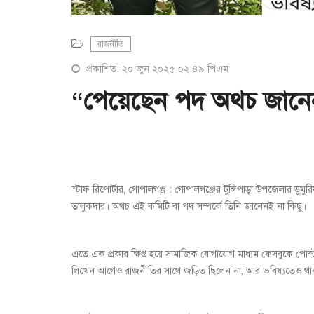
রাজনীতি
প্রকাশিত: ২০ জুন ২০২৫ ০২:৪৯ পিএম
“পেয়েছেন পদ অথচ জানেন
স্টাফ রিপোর্টার, গোপালগঞ্জ : গোপালগঞ্জের টুঙ্গিপাড়া উপজেলার ডুমু
তালুকদার। অথচ এই কমিটি বা পদ সম্পর্কে তিনি জানেনই না কিছু।
এতে এক প্রকার ক্ষিপ্ত হয়ে সামাজিক যোগাযোগ মাধ্যম ফেসবুকে পো
লিখেন আগেও রাজনীতির সাথে জড়িত ছিলেন না, আর ভবিষ্যতেও থা