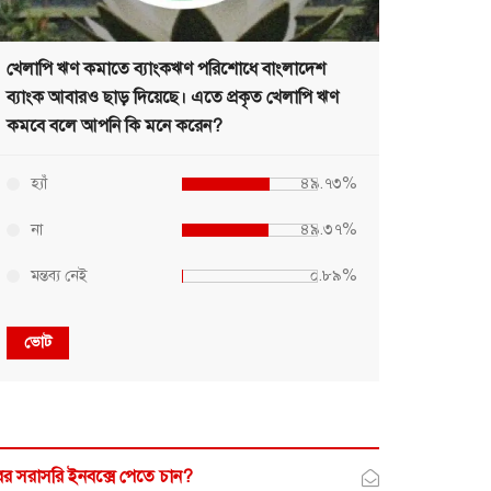
খেলাপি ঋণ কমাতে ব্যাংকঋণ পরিশোধে বাংলাদেশ
ব্যাংক আবারও ছাড় দিয়েছে। এতে প্রকৃত খেলাপি ঋণ
কমবে বলে আপনি কি মনে করেন?
হ্যাঁ
৪৯.৭৩%
না
৪৯.৩৭%
মন্তব্য নেই
০.৮৯%
ভোট
র সরাসরি ইনবক্সে পেতে চান?