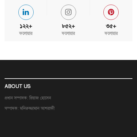
১২২+
৮৫২+
৩৫+
ফলোয়ার
ফলোয়ার
ফলোয়ার
ABOUT US
প্রধান সম্পাদক: রিয়াজ হোসেন
সম্পাদক: মনিরুজ্জামান আশরাফী