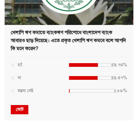
খেলাপি ঋণ কমাতে ব্যাংকঋণ পরিশোধে বাংলাদেশ ব্যাংক
আবারও ছাড় দিয়েছে। এতে প্রকৃত খেলাপি ঋণ কমবে বলে আপনি
কি মনে করেন?
হ্যাঁ
৪৯.৭৩%
না
৪৯.৩৭%
মন্তব্য নেই
০.৮৯%
ভোট