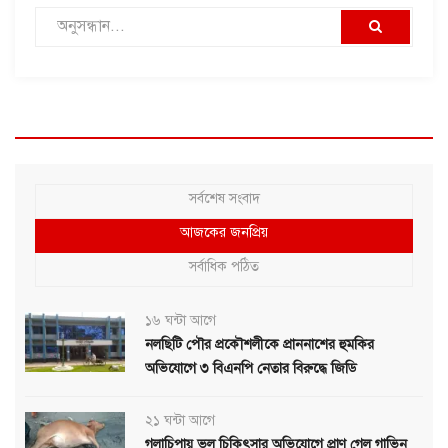
সর্বশেষ সংবাদ
আজকের জনপ্রিয়
সর্বাধিক পঠিত
১৬ ঘন্টা আগে
নলছিটি পৌর প্রকৌশলীকে প্রাননাশের হুমকির
অভিযোগে ৩ বিএনপি নেতার বিরুদ্ধে জিডি
২১ ঘন্টা আগে
গলাচিপায় ভুল চিকিৎসার অভিযোগে প্রাণ গেল গাভিন