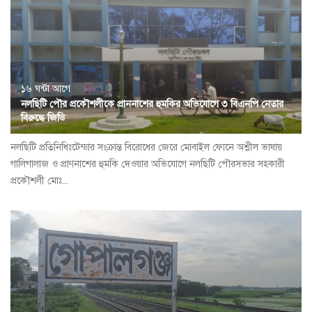
১৬ ঘন্টা আগে
নলছিটি পৌর প্রকৌশলীকে প্রাননাশের হুমকির অভিযোগে ৩ বিএনপি নেতার
বিরুদ্ধে জিডি
নলছিটি প্রতিনিধিঃটেন্ডার সংক্রান্ত বিরোধের জেরে মোবাইল ফোনে অশ্লীল ভাষায়
গালিগালাজ ও প্রাণনাশের হুমকি দেওয়ার অভিযোগে নলছিটি পৌরসভার সহকারী
প্রকৌশলী মোঃ...