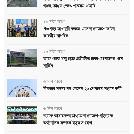
গরুর, কান্নায় ভেঙে পড়লেন খামারি
১৯ ঘন্টা আগে
পঞ্চগড়ে আখ চুরি করতে এসে বাংলাদেশে আটক
ভারতীয় নাগরিক
১৯ ঘন্টা আগে
আজ থেকে চালু হচ্ছে প্রতীক্ষীত ঢাকা-গোপালগঞ্জ ট্রেন
সার্ভিস
৬ মাস আগে
বিমজার সদস্য পদ পেলেন ২০ পেশাদার সংবাদ কর্মী
৩ দিন আগে
ক্যাফে আমাজনের মাধ্যমে বাংলাদেশ-থাইল্যান্ড
অর্থনৈতিক সম্পর্কে নতুন সংযোগ