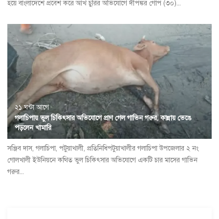
হয়ে বাংলাদেশে প্রবেশ করে আখ চুরির অভিযোগে দীপঙ্কর গোপ (৩০)...
২১ ঘন্টা আগে
গলাচিপায় ভুল চিকিৎসার অভিযোগে প্রাণ গেল গাভিন গরুর, কান্নায় ভেঙে
পড়লেন খামারি
সঞ্জিব দাস, গলাচিপা, পটুয়াখালী, প্রতিনিধিপটুয়াখালীর গলাচিপা উপজেলার ২ নং
গোলখালী ইউনিয়নে কথিত ভুল চিকিৎসার অভিযোগে একটি চার মাসের গাভিন
গরুর...