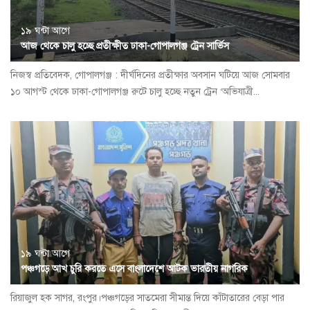
১৯ ঘন্টা আগে
আজ থেকে চালু হচ্ছে প্রতীক্ষীত ঢাকা-গোপালগঞ্জ ট্রেন সার্ভিস
নিজস্ব প্রতিবেদক, গোপালগঞ্জ : দীর্ঘদিনের প্রতীক্ষার অবসান ঘটিয়ে আজ সোমবার
১০ আগস্ট থেকে ঢাকা-গোপালগঞ্জ রুটে চালু হচ্ছে নতুন ট্রেন ‘অভিযাত্রী...
১৯ ঘন্টা আগে
পঞ্চগড়ে আখ চুরি করতে এসে বাংলাদেশে আটক ভারতীয় নাগরিক
রিয়াজুল হক সাগর, রংপুর।পঞ্চগড়ের সাতমেরা সীমান্ত দিয়ে কাঁটাতারের বেড়া পার