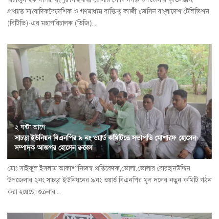
প্রখ্যাত সাংবাদিকবৈদেশিক ও গণমাধ্যম ব্যক্তিত্ব কাজী জেসিন বাংলাদেশ টেলিভিশন
(বিটিভি)-এর মহাপরিচালক (ডিজি)...
২ ঘন্টা আগে
সাচড়া ইউনিয়ন বিএনপির ৯ নং ওয়ার্ড কমিটিতে সভাপতি মোশারফ হোসেন-
সম্পাদক আজগর হোসেন রুবেল
মোঃ সাইফুল ইসলাম আকাশ নিজস্ব প্রতিবেদক,ভোলা:ভোলার বোরহানউদ্দিন
উপজেলার ২নং সাচড়া ইউনিয়নের ৯নং ওয়ার্ড বিএনপির মূল দলের নতুন কমিটি গঠন
করা হয়েছে।শুক্রবার...