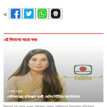
এই বিভাগের আরো খবর
২ ঘন্টা আগে
গোবিন্দগঞ্জের কৃতিসন্তান কাজী জেসিন বিটিভির মহাপরিচালক
রিয়াজুল হক সাগর, র্ংপুর।গাইবান্ধা জেলার গোবিন্দগঞ্জ উপজেলার কৃতিসন্তান,