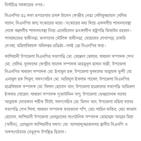
নির্বাচিত সরকারের ওপর।
বিএনপির ৩১ দফা রূপরেখার প্রসঙ্গ টানেন কেন্দ্রীয় নেতা সেলিমুজ্জামান সেলিম
বলেন, বিএনপির জন্ম সংস্কারের মধ্যে। সংস্কারের মধ্য দিয়ে একদলীয় শাসনব্যবস্থা
থেকে বহুদলীয় শাসনব্যবস্থা নিয়ে এসেছিলেন তৎকালীন রাষ্ট্রপতি জিয়াউর রহমান।
গণমাধ্যমের স্বাধীনতা, জনগণের মৌলিক স্বাধীনতা, মেয়েদের লেখাপড়া, চাকরি
দেওয়া, মহিলাবিষয়ক অধিদপ্তর প্রতিষ্ঠা—সবই তো বিএনপির করা।
কাশিয়ানী উপজেলা বিএনপির সভাপতি মো. মোস্তফা মোলার, সাধারণ সম্পাদক শেখ
মো. সেলিম, যুবদলের কেন্দ্রীয় সাবেক সম্পাদক মাহমুদুল হাসান বাপ্পী, উপজেলা
বিএনপির সাধারণ সম্পাদক মো. ইনামুল হক, উপজেলা যুবদলের আহ্বায়ক মুন্সী মো.
এনামুল হক শিমুল, সদস্যসচিব মো. আরিফুল ইসলাম পাবেল, উপজেলা বিএনপির
ছাত্রবিষয়ক সম্পাদক মো. বিলাল হোসেন খান, উপজেলা ছাত্রদলের সভাপতি আমিরুল
ইসলাম সোহেল, সাধারণ সম্পাদক সুজাউদ্দিন অপু, উপজেলা স্বেচ্ছাসেবক দলের
আহ্বায়ক ফোরকান শরীফ টিটো, সদস্যসচিব মো. মিলন খান, উপজেলা মহিলা দলের
সভাপতি শেখ শিলা, সাধারণ সম্পাদক ফারজানা পপি, মোঃ শাহিন ফকির, মোঃ কামাল
হোসেন, কাশিয়ানী উপজেলা প্রেসক্লাবের সাংগঠনিক সম্পাদক মোহাম্মদ আম্মার মিয়া
(অসীম), প্রেসক্লাব কাশিয়ানীর সদস্য মো. আশরাফুজ্জামানসহ স্থানীয় বিএনপি ও
অঙ্গসংগঠনের নেতৃবৃন্দ উপস্থিত ছিলেন।