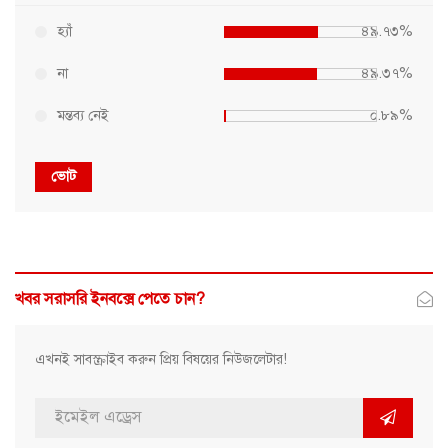
হ্যাঁ
৪৯.৭৩%
না
৪৯.৩৭%
মন্তব্য নেই
০.৮৯%
ভোট
খবর সরাসরি ইনবক্সে পেতে চান?
এখনই সাবস্ক্রাইব করুন প্রিয় বিষয়ের নিউজলেটার!