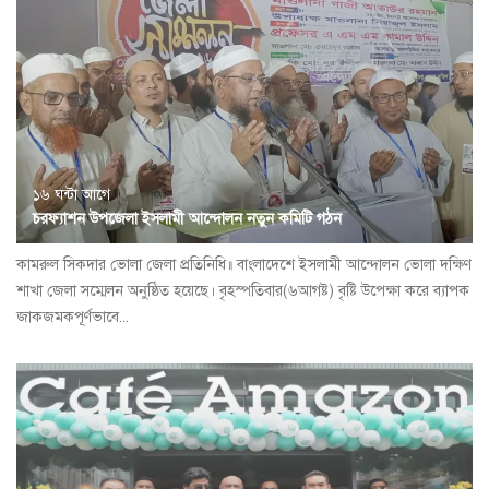
১৬ ঘন্টা আগে
চরফ্যাশন উপজেলা ইসলামী আন্দোলন নতুন কমিটি গঠন
কামরুল সিকদার ভোলা জেলা প্রতিনিধি॥ বাংলাদেশে ইসলামী আন্দোলন ভোলা দক্ষিণ
শাখা জেলা সম্মেলন অনুষ্ঠিত হয়েছে। বৃহস্পতিবার(৬আগষ্ট) বৃষ্টি উপেক্ষা করে ব্যাপক
জাকজমকপূর্ণভাবে...