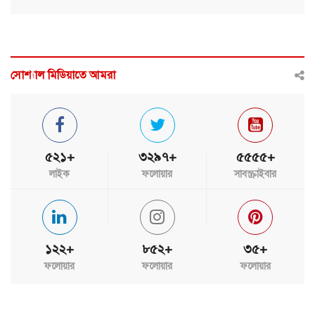
সোশ্যাল মিডিয়াতে আমরা
৫২১+
৩২৯৭+
৫৫৫৫+
লাইক
ফলোয়ার
সাবস্ক্রাইবার
১২২+
৮৫২+
৩৫+
ফলোয়ার
ফলোয়ার
ফলোয়ার