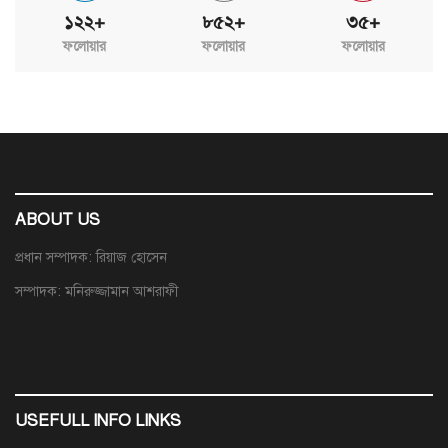
১২২+
৮৫২+
৩৫+
ফলোয়ার
ফলোয়ার
ফলোয়ার
ABOUT US
প্রধান সম্পাদক: রিয়াজ হোসেন
সম্পাদক: মনিরুজ্জামান আশরাফী
USEFULL INFO LINKS