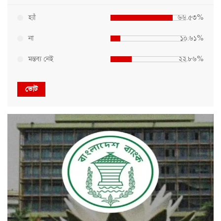
হ্যাঁ
৬৬.৫৩%
না
১০.৬১%
মন্তব্য নেই
২২.৮৬%
ভোট