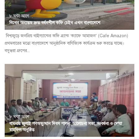
৮ ঘন্টা আগে
বিশ্বের অন্যতম দ্রুত বর্ধনশীল কফি চেইন এখন বাংলাদেশে
বিশ্বজুড়ে জনপ্রিয় থাইল্যান্ডের কফি ব্র্যান্ড ‘ক্যাফে আমাজন’ (Cafe Amazon)
প্রথমবারের মতো বাংলাদেশে আনুষ্ঠানিক বাণিজ্যিক কার্যক্রম শুরু করতে যাচ্ছে।
বসুন্ধরা গ্রুপের...
৮ ঘন্টা আগে
বামনায় জুলাই গণঅভ্যুত্থান দিবস পালন: আলোচনা সভা, সংবর্ধনা ও দোয়া
মাহফিল অনুষ্ঠিত