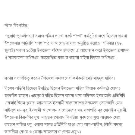
স্টাফ রিপোর্টার:
“জুলাই পুনর্জাগরণে সমাজ গঠনে লাখো কণ্ঠে শপথ” কর্মসূচির অংশ হিসেবে বামনা
উপজেলায় ভার্চুয়ালি শপথ পাঠ ও আলোচনা সভা অনুষ্ঠিত হয়েছে। শনিবার (২৬
জুলাই) সকাল ১০টায় উপজেলা পরিষদ হলরুমে এ আয়োজন করে উপজেলা প্রশাসন
ও সমাজসেবা অধিদপ্তর, সহযোগিতা করে উপজেলা মহিলা বিষয়ক অধিদপ্তর।
সভায় সভাপতিত্ব করেন উপজেলা সমাজসেবা কর্মকর্তা মোঃ মাহমুল হাসিব।
বিশেষ অতিথি হিসেবে উপস্থিত ছিলেন উপজেলা মহিলা বিষয়ক কর্মকর্তা মোসাঃ
জাফরিন জাহান। এছাড়া উপস্থিত ছিলেন বামনা থানা অফিসার ইনচার্জের প্রতিনিধি
এসআই উত্তম কুমার, জামায়াতে ইসলামী বাংলাদেশের উপজেলা সেক্রেটারি মোঃ
সাইফুল মানসুর, ইসলামী আন্দোলন বাংলাদেশের সহ-সভাপতি নূর হোসাইন নূরানী,
উপজেলা বিএনপির যুগ্ম আহ্বায়ক গোলাম কিবরিয়া, যুবদলের যুগ্ম আহ্বায়ক মোঃ
রায়হান নাজির ধলু, ওলামা দলের প্রতিনিধি মাওঃ মোঃ আল-আমীন, ইউপি সদস্য
আকলিমা বেগম ও মোসাঃ কাজলরেখা বেগম প্রমুখ।