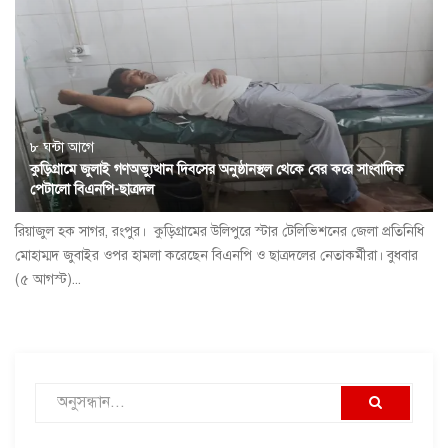
৮ ঘন্টা আগে
কুড়িগ্রামে জুলাই গণঅভ্যুত্থান দিবসের অনুষ্ঠানস্থল থেকে বের করে সাংবাদিক
পেটালো বিএনপি-ছাত্রদল
রিয়াজুল হক সাগর, রংপুর। কুড়িগ্রামের উলিপুরে স্টার টেলিভিশনের জেলা প্রতিনিধি
মোহাম্মদ জুবাইর ওপর হামলা করেছেন বিএনপি ও ছাত্রদলের নেতাকর্মীরা। বুধবার
(৫ আগস্ট)...