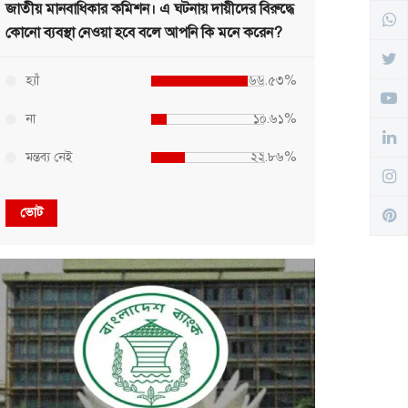
জাতীয় মানবাধিকার কমিশন। এ ঘটনায় দায়ীদের বিরুদ্ধে
কোনো ব্যবস্থা নেওয়া হবে বলে আপনি কি মনে করেন?
হ্যাঁ
৬৬.৫৩%
না
১০.৬১%
মন্তব্য নেই
২২.৮৬%
ভোট