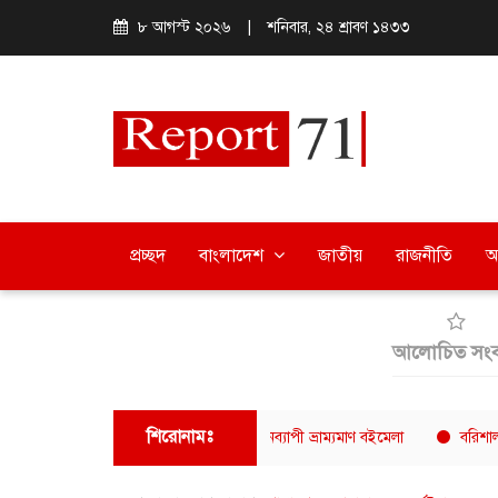
৮ আগস্ট ২০২৬
|
শনিবার, ২৪ শ্রাবণ ১৪৩৩
প্রচ্ছদ
বাংলাদেশ
জাতীয়
রাজনীতি
অ
আলোচিত সংব
শিরোনামঃ
পরিবেশে বরিশালে শেষ হলো ৫ দিনব্যাপী ভ্রাম্যমাণ বইমেলা
বরিশাল সাংবাদিক 