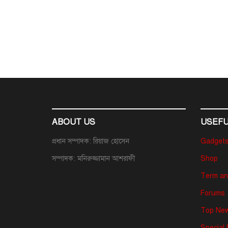
ABOUT US
USEFU
প্রধান সম্পাদক: রিয়াজ হোসেন
Gadget
সম্পাদক: মনিরুজ্জামান আশরাফী
Shop
Term an
Forums
Top New
Special