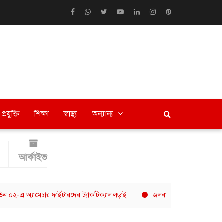
প্রযুক্তি
শিক্ষা
স্বাস্থ্য
অন্যান্য
আর্কাইভ
ামেচার ফাইটারদের ট্যাকটিক্যাল লড়াই
জলবায়ুসহনশীল খাদ্যব্যবস্থায় এগ্রো