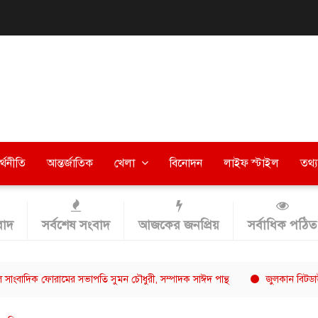
র্থনীতি
আন্তর্জাতিক
খেলা
বিনোদন
লাইফ স্টাইল
তথ্য 
াদ
সর্বশেষ সংবাদ
আজকের জনপ্রিয়
সর্বাধিক পঠিত
ফোরামের সভাপতি সুমন চৌধুরী, সম্পাদক সাঈদ পান্থ
জুলকান বিটডাউন ০২-এ অ্য