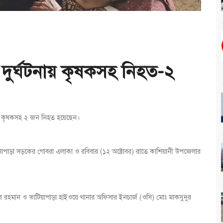
দুর্ঘটনায় কৃষকসহ নিহত-২
 এক কৃষকসহ ২ জন নিহত হয়েছেন।
পাড়া সড়কের গোবরা এলাকা ও রবিবার (১২ অক্টোবর) রাতে কাশিয়ানী উপজেলার
র রহমান ও ভাটিয়াপাড়া হাইওয়ে থানার অফিসার ইনচার্জ (ওসি) মোঃ মাকসুদুর