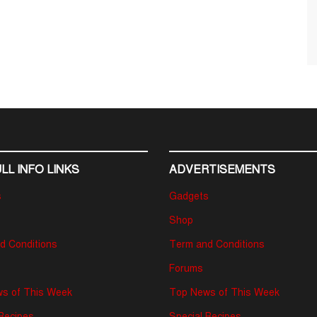
LL INFO LINKS
ADVERTISEMENTS
s
Gadgets
Shop
d Conditions
Term and Conditions
Forums
s of This Week
Top News of This Week
 Recipes
Special Recipes