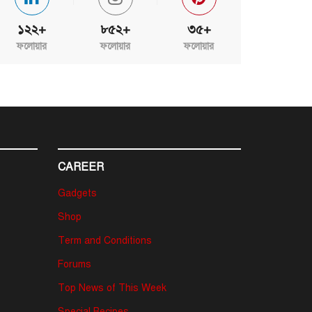
১২২+
৮৫২+
৩৫+
ফলোয়ার
ফলোয়ার
ফলোয়ার
CAREER
Gadgets
Shop
Term and Conditions
Forums
Top News of This Week
Special Recipes