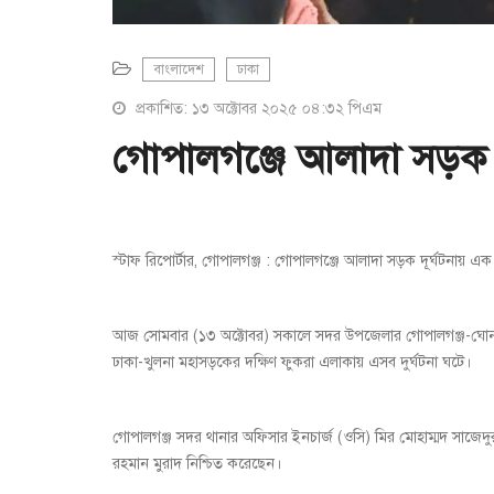
বাংলাদেশ
ঢাকা
প্রকাশিত: ১৩ অক্টোবর ২০২৫ ০৪:৩২ পিএম
গোপালগঞ্জে আলাদা সড়ক 
স্টাফ রিপোর্টার, গোপালগঞ্জ : গোপালগঞ্জে আলাদা সড়ক দূর্ঘটনায়
আজ সোমবার (১৩ অক্টোবর) সকালে সদর উপজেলার গোপালগঞ্জ-ঘোনা
ঢাকা-খুলনা মহাসড়কের দক্ষিণ ফুকরা এলাকায় এসব দুর্ঘটনা ঘটে।
গোপালগঞ্জ সদর থানার অফিসার ইনচার্জ (ওসি) মির মোহাম্মদ সাজেদু
রহমান মুরাদ নিশ্চিত করেছেন।