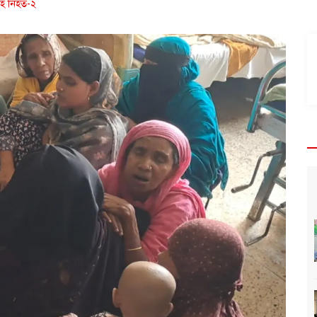
সহ নিহত-২