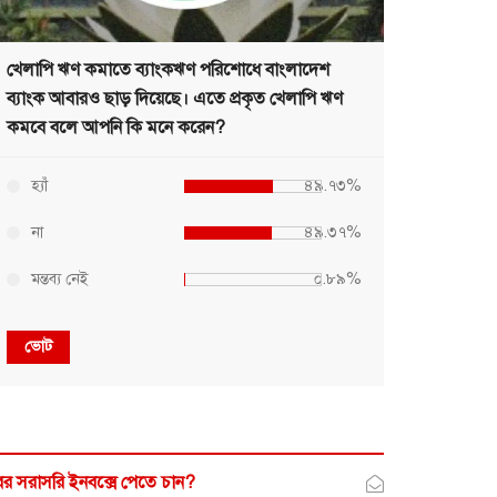
খেলাপি ঋণ কমাতে ব্যাংকঋণ পরিশোধে বাংলাদেশ
ব্যাংক আবারও ছাড় দিয়েছে। এতে প্রকৃত খেলাপি ঋণ
কমবে বলে আপনি কি মনে করেন?
হ্যাঁ
৪৯.৭৩%
না
৪৯.৩৭%
মন্তব্য নেই
০.৮৯%
ভোট
র সরাসরি ইনবক্সে পেতে চান?