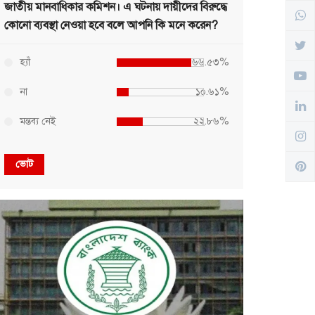
জাতীয় মানবাধিকার কমিশন। এ ঘটনায় দায়ীদের বিরুদ্ধে
কোনো ব্যবস্থা নেওয়া হবে বলে আপনি কি মনে করেন?
হ্যাঁ
৬৬.৫৩%
না
১০.৬১%
মন্তব্য নেই
২২.৮৬%
ভোট