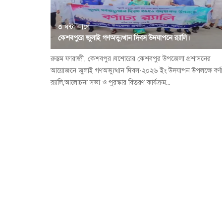
৩ ঘন্টা আগে
কেশবপুরে জুলাই গণঅভ্যুত্থান দিবস উদযাপনে র‍্যালি।
রুস্তম ফারাজী, কেশবপুর।যশোরের কেশবপুর উপজেলা প্রশাসনের
আয়োজনে জুলাই গণঅভ্যুত্থান দিবস-২০২৬ ইং উদযাপন উপলক্ষে বর্ণা
র‍্যালি,আলোচনা সভা ও পুরস্কার বিতরণ কার্যক্রম...