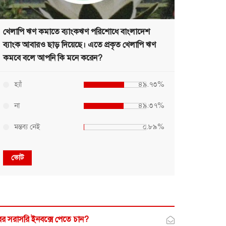
খেলাপি ঋণ কমাতে ব্যাংকঋণ পরিশোধে বাংলাদেশ
ব্যাংক আবারও ছাড় দিয়েছে। এতে প্রকৃত খেলাপি ঋণ
কমবে বলে আপনি কি মনে করেন?
হ্যাঁ
৪৯.৭৩%
না
৪৯.৩৭%
মন্তব্য নেই
০.৮৯%
ভোট
র সরাসরি ইনবক্সে পেতে চান?