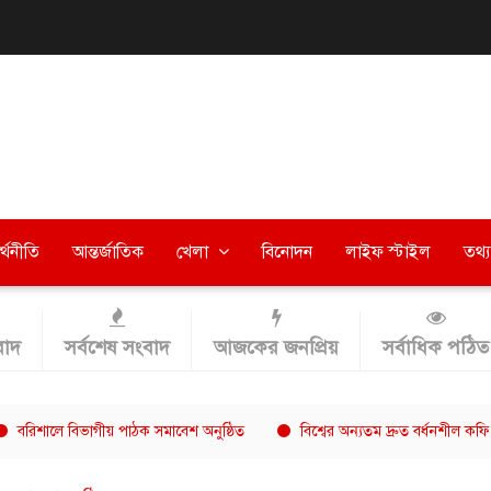
র্থনীতি
আন্তর্জাতিক
খেলা
বিনোদন
লাইফ স্টাইল
তথ্য 
াদ
সর্বশেষ সংবাদ
আজকের জনপ্রিয়
সর্বাধিক পঠিত
 বিভাগীয় পাঠক সমাবেশ অনুষ্ঠিত
বিশ্বের অন্যতম দ্রুত বর্ধনশীল কফি চেইন এখ