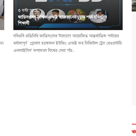
৩ ঘন্টা আগে
জাতিসংঘের বৈশ্বিক এআই হ্যাকাথনের চূড়ান্ত পর্বে যবিপ্রবির
শিক্ষার্থী
যবিপ্রবি প্রতিনিধি:জাতিসংঘের উদ্যোগে আয়োজিত আন্তর্জাতিক পর্যায়ের
ঢ্য
মর্যাদাপূর্ণ `গ্লোবাল হ্যাকাথন ইউজিং এআই ফর ডিজিটাল ট্রেড রেগুলেটরি
এনালাইসিস' ফলাফলে বিশ্বের সেরা পাঁচ...
খব