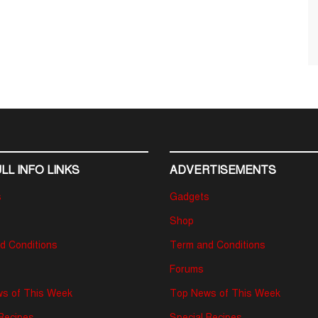
LL INFO LINKS
ADVERTISEMENTS
s
Gadgets
Shop
d Conditions
Term and Conditions
Forums
s of This Week
Top News of This Week
 Recipes
Special Recipes