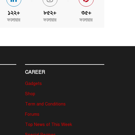
১২২+
৮৫২+
৩৫+
ফলোয়ার
ফলোয়ার
ফলোয়ার
CAREER
Gadgets
Shop
Term and Conditions
Forums
Top News of This Week
Special Recipes