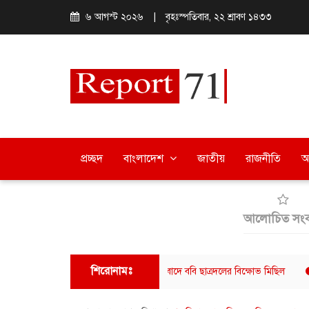
৬ আগস্ট ২০২৬
|
বৃহঃস্পতিবার, ২২ শ্রাবণ ১৪৩৩
প্রচ্ছদ
বাংলাদেশ
জাতীয়
রাজনীতি
অ
আলোচিত সংব
শিরোনামঃ
িরের বিরুদ্ধে হামলার অভিযোগের প্রতিবাদে ববি ছাত্রদলের বিক্ষোভ মিছিল
বরিশালে