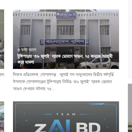
৩ ঘন্টা আগে
টুঙ্গিপাড়ায় ‘৩৬ জুলাই’ স্মারক তোরণে আগুন, ৭৫ জনকে আসামী
করে মামলা
মান
নিজস্ব প্রতিবেদক, গোপালগঞ্জ : জুলাই গণ-অভ্যুত্থানের দ্বিতীয় বর্ষপূর্তি
ি
উপলক্ষে গোপালগঞ্জের টুঙ্গিপাড়ায় নির্মিত ‘৩৬ জুলাই’ স্মারক তোরণে
আগুন দেওয়ার ঘটনায় ৭৫...