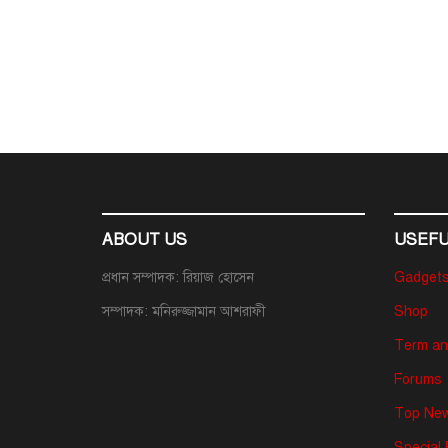
ABOUT US
USEFU
প্রধান সম্পাদক: রিয়াজ হোসেন
Gadget
সম্পাদক: মনিরুজ্জামান আশরাফী
Shop
Term an
Forums
Top New
Special