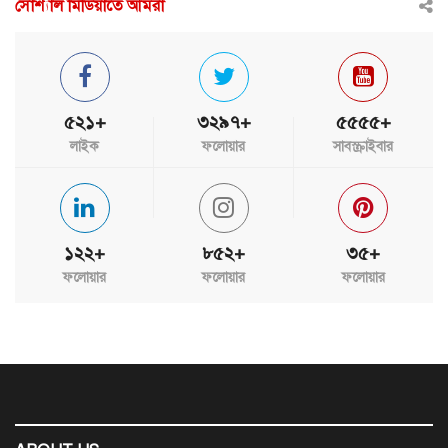
সোশ্যাল মিডিয়াতে আমরা
৫২১+
৩২৯৭+
৫৫৫৫+
লাইক
ফলোয়ার
সাবস্ক্রাইবার
১২২+
৮৫২+
৩৫+
ফলোয়ার
ফলোয়ার
ফলোয়ার