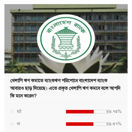
খেলাপি ঋণ কমাতে ব্যাংকঋণ পরিশোধে বাংলাদেশ ব্যাংক
আবারও ছাড় দিয়েছে। এতে প্রকৃত খেলাপি ঋণ কমবে বলে আপনি
কি মনে করেন?
হ্যাঁ
৪৯.৭৩%
না
৪৯.৩৭%