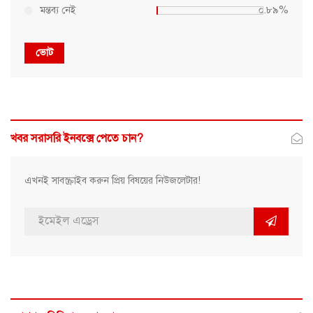
মন্তব্য নেই
০.৮৯%
ভোট
খবর সরাসরি ইনবক্সে পেতে চান?
এখনই সাবস্ক্রাইব করুন প্রিয় বিষয়ের নিউজলেটার!