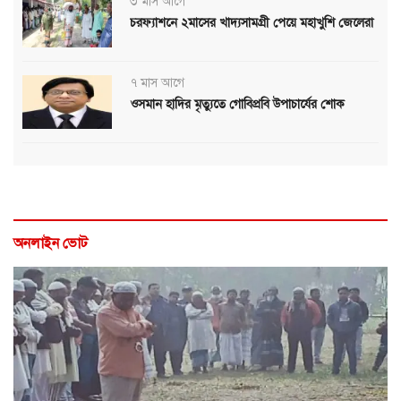
৩ মাস আগে
চরফ্যাশনে ২মাসের খাদ্যসামগ্রী পেয়ে মহাখুশি জেলেরা
৭ মাস আগে
ওসমান হাদির মৃত্যুতে গোবিপ্রবি উপাচার্যের শোক
অনলাইন ভোট