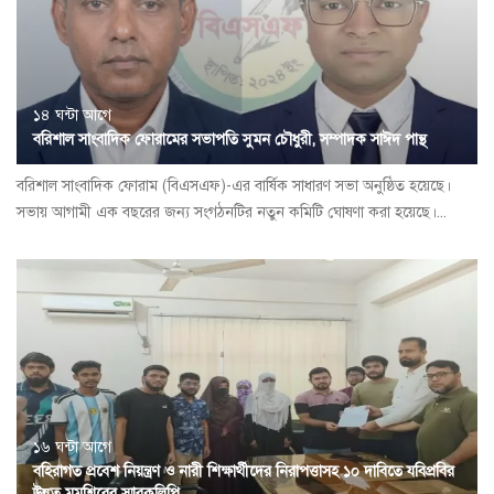
১৪ ঘন্টা আগে
বরিশাল সাংবাদিক ফোরামের সভাপতি সুমন চৌধুরী, সম্পাদক সাঈদ পান্থ
বরিশাল সাংবাদিক ফোরাম (বিএসএফ)-এর বার্ষিক সাধারণ সভা অনুষ্ঠিত হয়েছে।
সভায় আগামী এক বছরের জন্য সংগঠনটির নতুন কমিটি ঘোষণা করা হয়েছে।...
১৬ ঘন্টা আগে
বহিরাগত প্রবেশ নিয়ন্ত্রণ ও নারী শিক্ষার্থীদের নিরাপত্তাসহ ১০ দাবিতে যবিপ্রবির
উন্নত মমশিরের স্মারকলিপি