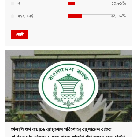
না
১০.৬১%
মন্তব্য নেই
২২.৮৬%
ভোট
খেলাপি ঋণ কমাতে ব্যাংকঋণ পরিশোধে বাংলাদেশ ব্যাংক