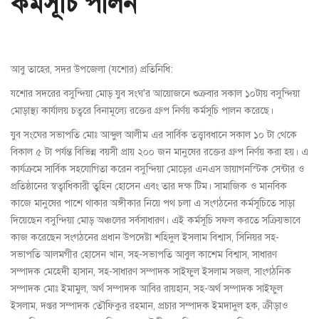
কর্মসূচি পালন
আবু তাহের, সদর উপজেলা (যশোর) প্রতিনিধি:
যশোর সদরের বসুন্দিয়া মোড় যুব সংঘ'র আয়োজনে শুক্রবার সকাল ১০টায় বসুন্দিয়া
মোড়াস্থ্য কার্যালয় চত্বরে বিনামূল্যে রক্তের গ্রুপ নির্ণয় কর্মসূচি পালন করেছে।
যুব সংঘের সভাপতি মোঃ আব্দুল আলীম এর সার্বিক তত্ত্বাবধানে সকাল ১০ টা থেকে
বিকাল ৫ টা পর্যন্ত বিভিন্ন বয়সী প্রায় ২০০ জন মানুষের রক্তের গ্রুপ নির্ণয় করা হয়। এ
কার্যক্রমে সার্বিক সহযোগিতা করেন বসুন্দিয়া মোড়ের এনএস ডায়াগনস্টিক সেন্টার ও
প্রতিষ্ঠানের স্বত্বাধিকারী তুহিন হোসেন এবং তার দক্ষ টিম। সামাজিক ও মানবিক
কাজে মানুষের পাশে থাকার অঙ্গীকার নিয়ে পথ চলা এ সংগঠনের কর্মসূচিতে সাড়া
দিয়েছেন বসুন্দিয়া মোড় অঞ্চলের সর্বসাধারণ। এই কর্মসূচি সফল করতে সক্রিয়ভাবে
কাজ করেছেন সংগঠনের প্রধান উপদেষ্টা শহিদুল ইসলাম বিশ্বাস, সিনিয়র সহ-
সভাপতি আলমগীর হোসেন খান, সহ-সভাপতি আবুল কাশেম বিশ্বাস, সাধারণ
সম্পাদক মেহেদী হাসান, সহ-সাধারণ সম্পাদক সাইফুল ইসলাম সজল, সাংগঠনিক
সম্পাদক মোঃ ইমামুল, অর্থ সম্পাদক আবির রায়হান, সহ-অর্থ সম্পাদক সাইফুল
ইসলাম, দপ্তর সম্পাদক তৌফিকুর রহমান, প্রচার সম্পাদক ইমদাদুল হক, ক্রীড়াও