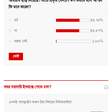
আবারও ছাড় দিয়েছে। এতে প্রকৃত খেলাপি ঋণ কমবে বলে আপনি
কি মনে করেন?
হ্যাঁ
৪৯.৭৩%
না
৪৯.৩৭%
মন্তব্য নেই
০.৮৯%
ভোট
খবর সরাসরি ইনবক্সে পেতে চান?
এখনই সাবস্ক্রাইব করুন প্রিয় বিষয়ের নিউজলেটার!