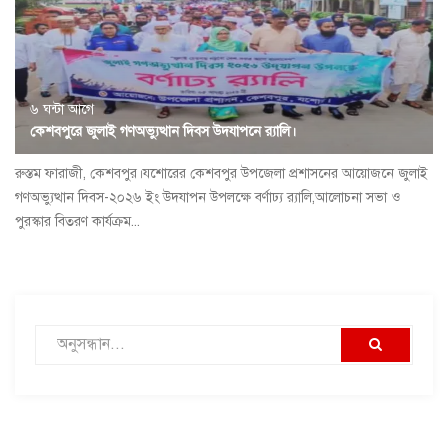
৬ ঘন্টা আগে
কেশবপুরে জুলাই গণঅভ্যুত্থান দিবস উদযাপনে র‍্যালি।
রুস্তম ফারাজী, কেশবপুর।যশোরের কেশবপুর উপজেলা প্রশাসনের আয়োজনে জুলাই
গণঅভ্যুত্থান দিবস-২০২৬ ইং উদযাপন উপলক্ষে বর্ণাঢ্য র‍্যালি,আলোচনা সভা ও
পুরস্কার বিতরণ কার্যক্রম...