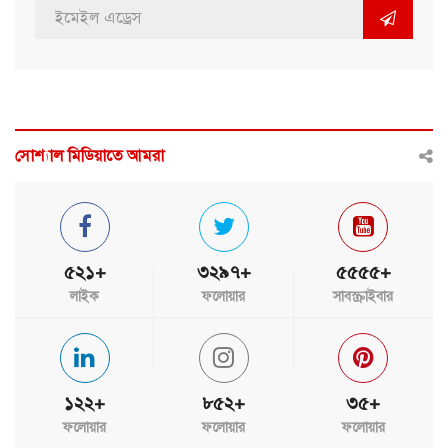
সোশ্যাল মিডিয়াতে আমরা
৫২১+
৩২৯৭+
৫৫৫৫+
লাইক
ফলোয়ার
সাবস্ক্রাইবার
১২২+
৮৫২+
৩৫+
ফলোয়ার
ফলোয়ার
ফলোয়ার