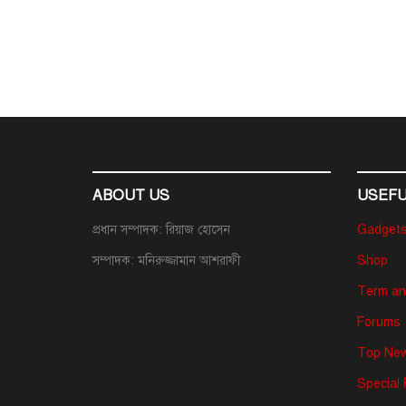
ABOUT US
USEFU
প্রধান সম্পাদক: রিয়াজ হোসেন
Gadget
সম্পাদক: মনিরুজ্জামান আশরাফী
Shop
Term an
Forums
Top New
Special