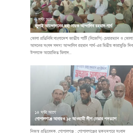
৭ ঘন্টা আগে
জুলাই আন্দোলনের মহা-নায়ক আন্দালিব রহমান পার্থ
ভোলা প্রতিনিধি:বাংলাদেশ জাতীয় পার্টি (বিজেপি) চেয়ারম্যান ও ভোল
আসনের সংসদ সদস্য আন্দালিব রহমান পার্থ-এর দ্বিতীয় কারামুক্তি দি
উপলক্ষে আয়োজিত মিলাদ...
১৪ ঘন্টা আগে
গোপালগঞ্জে আবারও ১৫ আওয়ামী লীগ নেতার পদত্যাগ
নিজস্ব প্রতিবেদক, গোপালগঞ্জ : গোপালগঞ্জের মুকসুদপুরে সংবাদ