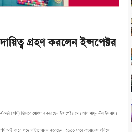
ায়িত্ব গ্রহণ করলেন ইন্সপেক্টর
ত কর্মকর্তা (ওসি) হিসেবে যোগদান করেছেন ইন্সপেক্টর মোঃ আল মামুন-উল ইসলাম।
সি আই ও ১” পদে দায়িত্ব পালন করেছেন। ২০০০ সালে বাংলাদেশ পুলিশে