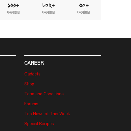
১২২+
৮৫২+
৩৫+
ফলোয়ার
ফলোয়ার
ফলোয়ার
CAREER
Gadgets
Shop
Term and Conditions
Forums
Top News of This Week
Special Recipes