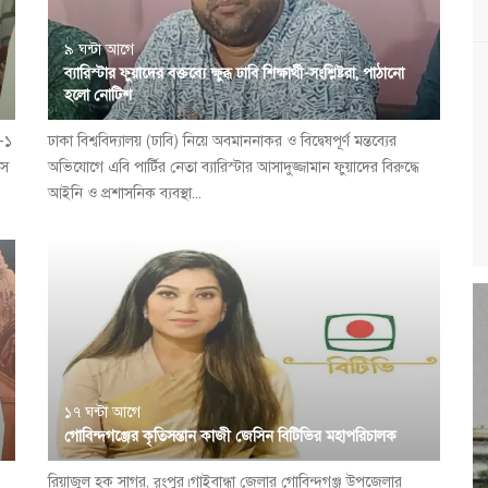
৯ ঘন্টা আগে
ব্যারিস্টার ফুয়াদের বক্তব্যে ক্ষুব্ধ ঢাবি শিক্ষার্থী-সংশ্লিষ্টরা, পাঠানো
হলো নোটিশ
া-১
ঢাকা বিশ্ববিদ্যালয় (ঢাবি) নিয়ে অবমাননাকর ও বিদ্বেষপূর্ণ মন্তব্যের
বস
অভিযোগে এবি পার্টির নেতা ব্যারিস্টার আসাদুজ্জামান ফুয়াদের বিরুদ্ধে
আইনি ও প্রশাসনিক ব্যবস্থা...
১৭ ঘন্টা আগে
গোবিন্দগঞ্জের কৃতিসন্তান কাজী জেসিন বিটিভির মহাপরিচালক
রিয়াজুল হক সাগর, র্ংপুর।গাইবান্ধা জেলার গোবিন্দগঞ্জ উপজেলার