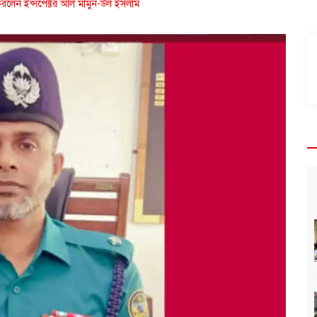
ণ করলেন ইন্সপেক্টর আল মামুন-উল ইসলাম