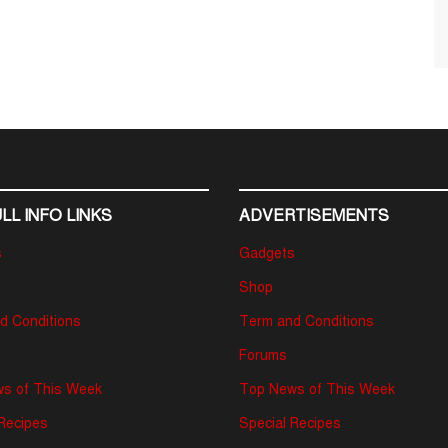
LL INFO LINKS
ADVERTISEMENTS
s
Gadgets
Shop
d Conditions
Term and Conditions
Forums
s of This Week
Top News of This Week
 Recipes
Special Recipes