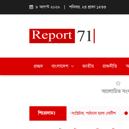
৮ আগস্ট ২০২৬
|
শনিবার, ২৩ শ্রাবণ ১৪৩৩
প্রচ্ছদ
বাংলাদেশ
জাতীয়
রাজনীতি
অ
আলোচিত সংব
শিরোনামঃ
স্টার ফুয়াদের বক্তব্যে ক্ষুব্ধ ঢাবি শিক্ষার্থী-সংশ্লিষ্টরা, পাঠানো হলো নোটিশ
ক্যাফে আ