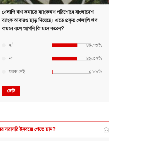
খেলাপি ঋণ কমাতে ব্যাংকঋণ পরিশোধে বাংলাদেশ
ব্যাংক আবারও ছাড় দিয়েছে। এতে প্রকৃত খেলাপি ঋণ
কমবে বলে আপনি কি মনে করেন?
হ্যাঁ
৪৯.৭৩%
না
৪৯.৩৭%
মন্তব্য নেই
০.৮৯%
ভোট
র সরাসরি ইনবক্সে পেতে চান?