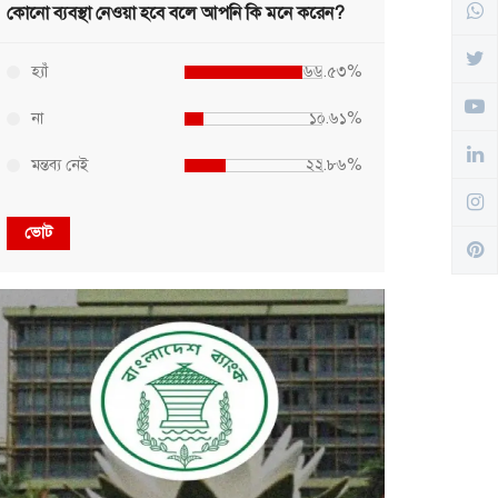
কোনো ব্যবস্থা নেওয়া হবে বলে আপনি কি মনে করেন?
হ্যাঁ
৬৬.৫৩%
না
১০.৬১%
মন্তব্য নেই
২২.৮৬%
ভোট