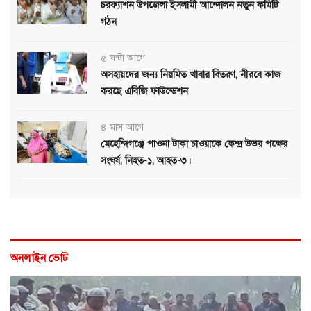
চরফ্যাশন উপজেলা ইসলামী আন্দোলন নতুন কমিটি
গঠন
৫ ঘন্টা আগে
অসহায়দের জন্য নিয়মিত খাবার বিতরণ, নীরবে কাজ
করছে এবিজি ফাউন্ডেশন
৪ মাস আগে
মেহেন্দিগঞ্জে পাওনা টাকা চাওয়াকে কেন্দ্র উভয় পক্ষের
সংঘর্ষ, নিহত-১, আহত-৩।
অনলাইন ভোট