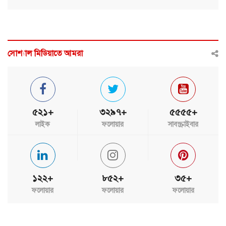
সোশ্যাল মিডিয়াতে আমরা
৫২১+
৩২৯৭+
৫৫৫৫+
লাইক
ফলোয়ার
সাবস্ক্রাইবার
১২২+
৮৫২+
৩৫+
ফলোয়ার
ফলোয়ার
ফলোয়ার