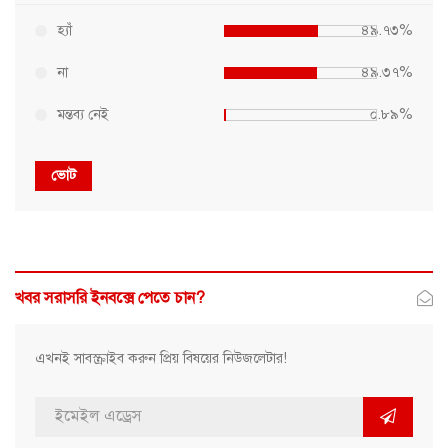
হ্যাঁ
৪৯.৭৩%
না
৪৯.৩৭%
মন্তব্য নেই
০.৮৯%
ভোট
খবর সরাসরি ইনবক্সে পেতে চান?
এখনই সাবস্ক্রাইব করুন প্রিয় বিষয়ের নিউজলেটার!