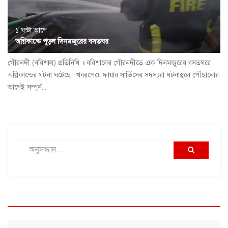
১ ঘন্টা আগে
অগ্নিকান্ডে পুড়ল দিনমজুরের বসতঘর
গৌরনদী (বরিশাল) প্রতিনিধি ॥ বরিশালের গৌরনদীতে এক দিনমজুরের বসতঘরে
অগ্নিকান্ডের ঘটনা ঘটেছে। খবরপেয়ে ফায়ার সার্ভিসের সদস্যরা ঘটনাস্থলে পৌঁছানোর
আগেই সম্পূর্ন...