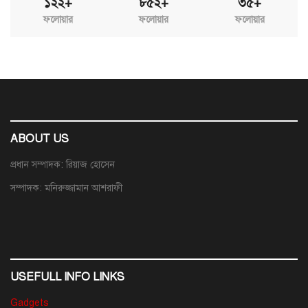
১২২+
৮৫২+
৩৫+
ফলোয়ার
ফলোয়ার
ফলোয়ার
ABOUT US
প্রধান সম্পাদক: রিয়াজ হোসেন
সম্পাদক: মনিরুজ্জামান আশরাফী
USEFULL INFO LINKS
Gadgets