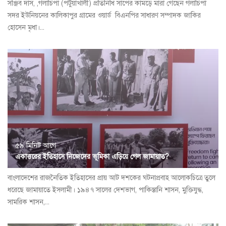
সঞ্জিব দাস, ,গলাচিপা (পটুয়াখালী) প্রতিনিধি সাপের কামড়ে মারা গেছেন গলাচিপা
সদর ইউনিয়নের কালিকাপুর গ্রামের ওয়ার্ড বিএনপির সাধারণ সম্পাদক জাকির
হোসেন মৃধা।...
৫৯ মিনিট আগে
একাত্তরের ইতিহাসে নিজেদের ভূমিকা এড়িয়ে গেল জামায়াত?
বাংলাদেশের রাজনৈতিক ইতিহাসের প্রায় আট দশকের ঘটনাপ্রবাহ আলোকচিত্রে তুলে
ধরেছে জামায়াতে ইসলামী। ১৯৪৭ সালের দেশভাগ, পাকিস্তানি শাসন, মুক্তিযুদ্ধ,
সামরিক শাসন,...