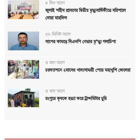
৪ দিন আগে
জুলাই শহীদ শ্রাবণের দ্বিতীয় মৃত্যুবার্ষিকীতে বরিশালে
দোয়া মাহফিল
৫৮ মিনিট আগে
সাপের কামড়ে বিএনপি নেতার মৃ*ত্যু গলাচিপা
৩ মাস আগে
চরফ্যাশনে ২মাসের খাদ্যসামগ্রী পেয়ে মহাখুশি জেলেরা
৩ মাস আগে
রংপুরে কৃষকে হত্যা করে ট্রান্সমিটার চুরি