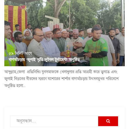
৫৯ মিনিট আগে
বাগআঁচড়ায় ‘জুলাই স্মৃতি ফুটবল টুর্নামেন্ট’ অনুষ্ঠিত
আব্দুল্লাহ,জেলা প্রতিনিধিঃ যুবসমাজকে খেলাধুলার প্রতি আগ্রহী করে তুলতে এবং
জুলাই বিপ্লবের বীরদের স্মরণে যশোরের শার্শার বাগআঁচড়ায় উৎসবমুখর পরিবেশে
অনুষ্ঠিত হলো...