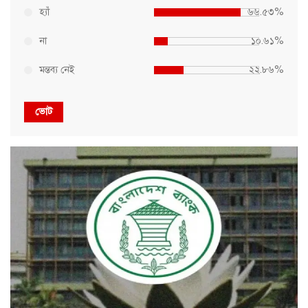
হ্যাঁ
৬৬.৫৩%
না
১০.৬১%
মন্তব্য নেই
২২.৮৬%
ভোট