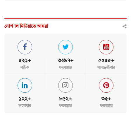
সোশ্যাল মিডিয়াতে আমরা
৫২১+
৩২৯৭+
৫৫৫৫+
লাইক
ফলোয়ার
সাবস্ক্রাইবার
১২২+
৮৫২+
৩৫+
ফলোয়ার
ফলোয়ার
ফলোয়ার