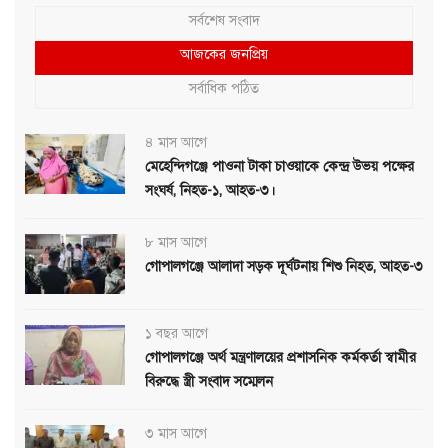
সর্বশেষ সংবাদ
আজকের জনপ্রিয়
সর্বাধিক পঠিত
৪ মাস আগে
মেহেন্দিগঞ্জে পাওনা টাকা চাওয়াকে কেন্দ্র উভয় পক্ষের
সংঘর্ষ, নিহত-১, আহত-৩।
৮ মাস আগে
গোপালগঞ্জে আলাদা সড়ক দূর্ঘটনায় শিশু নিহত, আহত-৩
১ বছর আগে
গোপালগঞ্জে অর্থ মন্ত্রণালয়ের প্রশাসনিক কর্মকর্তা স্বামীর
বিরুদ্ধে স্ত্রী সংবাদ সম্মেলন
৩ মাস আগে