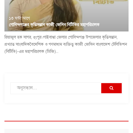
১৩ ঘন্টা আগে
গোবিন্দগঞ্জের কৃতিসন্তান কাজী জেসিন বিটিভির মহাপরিচালক
রিয়াজুল হক সাগর, র্ংপুর।গাইবান্ধা জেলার গোবিন্দগঞ্জ উপজেলার কৃতিসন্তান,
প্রখ্যাত সাংবাদিকবৈদেশিক ও গণমাধ্যম ব্যক্তিত্ব কাজী জেসিন বাংলাদেশ টেলিভিশন
(বিটিভি)-এর মহাপরিচালক (ডিজি)...