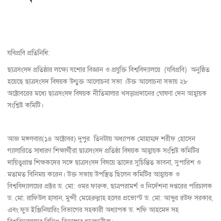
যবিপ্রবি প্রতিনিধি:
ছাত্রসংসদ প্রতিষ্ঠার লক্ষ্যে যশোর বিজ্ঞান ও প্রযুক্তি বিশ্ববিদ্যালয়ে (যবিপ্রবি) অনুষ্ঠিত
হয়েছে ছাত্রসংসদ বিষয়ক উন্মুক্ত আলোচনা সভা ।উক্ত আলোচনা সভায় ২৮
অক্টোবরের মধ্যে ছাত্রসংসদ বিষয়ক নীতিমালার খসড়াপ্রদানের ঘোষণা দেন আহ্বায়ক
সংশ্লিষ্ট কমিটি।
আজ মঙ্গলবার(১৪ অক্টোবর) দুপুর তিনটায় অধ্যাপক মোহাম্মদ শরীফ হোসেন
গ্যালারিতে সাধারণ শিক্ষার্থীরা ছাত্রসংসদ প্রতিষ্ঠা বিষয়ক আহ্বায়ক সংশ্লিষ্ট কমিটির
দায়িত্বপ্রাপ্ত শিক্ষকদের সঙ্গে ছাত্রসংসদ বিষয়ে তাদের সুচিন্তিত ভাবনা, সুপারিশ ও
মতামত বিনিময় করেন। উক্ত সভায় উপস্থিত ছিলেন কমিটির আহ্বায়ক ও
বিশ্ববিদ্যালয়ের প্রক্টর ড. মো: ওমর ফারুক, ছাত্রপরামর্শ ও নির্দেশনা দপ্তরের পরিচালক
ড. মো: রাফিউল হাসান, মুন্সী মেহেরুল্লাহ হলের প্রভোস্ট ড. মো: আব্দুর রউফ সরকার,
এবং ফুড ইঞ্জিনিয়ারিং বিভাগের সহকারী অধ্যাপক ড. শফি আহমেদ সহ