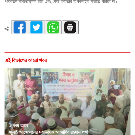
পরিবর্তন বাধ্যতামূলক হবে এবং কেউ ক্ষমতার অপব্যবহার করতে পারবে না।
এই বিভাগের আরো খবর
২ ঘন্টা আগে
জুলাই আন্দোলনের মহা-নায়ক আন্দালিব রহমান পার্থ