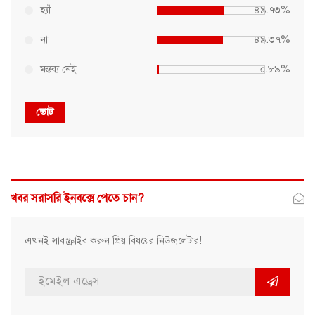
হ্যাঁ
৪৯.৭৩%
না
৪৯.৩৭%
মন্তব্য নেই
০.৮৯%
ভোট
খবর সরাসরি ইনবক্সে পেতে চান?
এখনই সাবস্ক্রাইব করুন প্রিয় বিষয়ের নিউজলেটার!