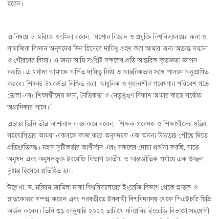
হবেন।
এ বিষয়ে ড. মরিয়ম জামিলা বলেন, "যশোর বিজ্ঞান ও প্রযুক্তি বিশ্ববিদ্যালয়ের কলা ও
সামাজিক বিজ্ঞান অনুষদের ডিন হিসেবে দায়িত্ব গ্রহণ করা আমার জন্য অত্যন্ত সম্মান
ও গৌরবের বিষয়। এ জন্য আমি সংশ্লিষ্ট সকলের প্রতি আন্তরিক কৃতজ্ঞতা জ্ঞাপন
করছি। এ মর্যাদা আমাকে অর্পিত দায়িত্ব নিষ্ঠা ও আন্তরিকতার সঙ্গে পালনে অনুপ্রাণিত
করবে। শিক্ষার উৎকর্ষতা নিশ্চিত করা, আধুনিক ও সৃজনশীল গবেষণার পরিবেশ গড়ে
তোলা এবং শিক্ষার্থীদের জ্ঞান, নৈতিকতা ও নেতৃত্বগুণ বিকাশ আমার কাছে সর্বোচ্চ
অগ্রাধিকার পাবে।"
এছাড়া তিনি তীব্র আশাবাদ ব্যক্ত করে বলেন, শিক্ষক-গবেষক ও শিক্ষার্থীদের সক্রিয়
সহযোগিতায় আমরা একসঙ্গে কাজ করে অনুষদকে এক অনন্য উচ্চতায় পৌঁছে দিতে
প্রতিশ্রুতিবদ্ধ। মহান সৃষ্টিকর্তার আশীর্বাদ এবং সকলের দোয়া প্রার্থনা করছি, যাতে
অনুষদ এবং অনুষদভুক্ত ইংরেজি বিভাগ জাতীয় ও আন্তর্জাতিক পর্যায়ে এক উজ্জ্বল
দৃষ্টান্ত হিসেবে প্রতিষ্ঠিত হয়।
উল্লেখ্য, ড. মরিয়ম জামিলা ঢাকা বিশ্ববিদ্যালয়ের ইংরেজি বিভাগ থেকে স্নাতক ও
স্নাতকোত্তর সম্পন্ন করেন এবং পরবর্তীতে ইসলামী বিশ্ববিদ্যালয় থেকে পিএইচডি ডিগ্রি
অর্জন করেন। তিনি ৩১ জানুয়ারি ২০২২ তারিখে যবিপ্রবির ইংরেজি বিভাগে সহযোগী