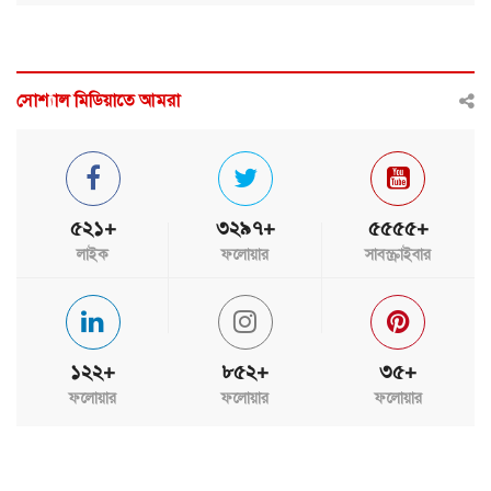
সোশ্যাল মিডিয়াতে আমরা
৫২১+
৩২৯৭+
৫৫৫৫+
লাইক
ফলোয়ার
সাবস্ক্রাইবার
১২২+
৮৫২+
৩৫+
ফলোয়ার
ফলোয়ার
ফলোয়ার