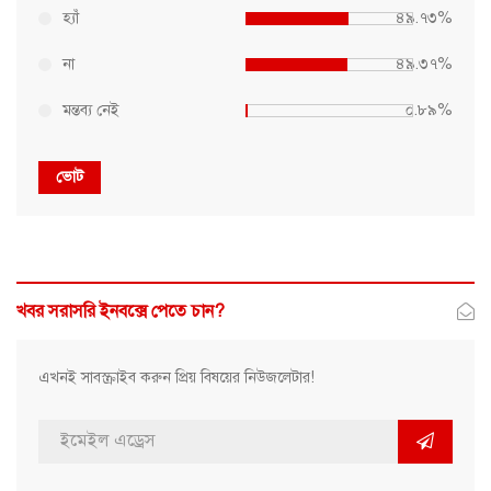
হ্যাঁ
৪৯.৭৩%
না
৪৯.৩৭%
মন্তব্য নেই
০.৮৯%
ভোট
খবর সরাসরি ইনবক্সে পেতে চান?
এখনই সাবস্ক্রাইব করুন প্রিয় বিষয়ের নিউজলেটার!