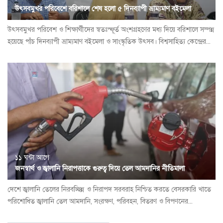
উৎসবমুখর পরিবেশে বরিশালে শেষ হলো ৫ দিনব্যাপী ভ্রাম্যমাণ বইমেলা
উৎসবমুখর পরিবেশ ও শিক্ষার্থীদের স্বতঃস্ফূর্ত অংশগ্রহণের মধ্য দিয়ে বরিশালে সম্পন্ন
হয়েছে পাঁচ দিনব্যাপী ভ্রাম্যমাণ বইমেলা ও সাংস্কৃতিক উৎসব। বিশ্বসাহিত্য কেন্দ্রের...
১১ ঘন্টা আগে
জনস্বার্থ ও জ্বালানি নিরাপত্তাকে গুরুত্ব দিয়ে তেল আমদানির নীতিমালা
দেশে জ্বালানি তেলের নিরবচ্ছিন্ন ও নিরাপদ সরবরাহ নিশ্চিত করতে বেসরকারি খাতে
পরিশোধিত জ্বালানি তেল আমদানি, সংরক্ষণ, পরিবহন, বিতরণ ও বিপণনের...