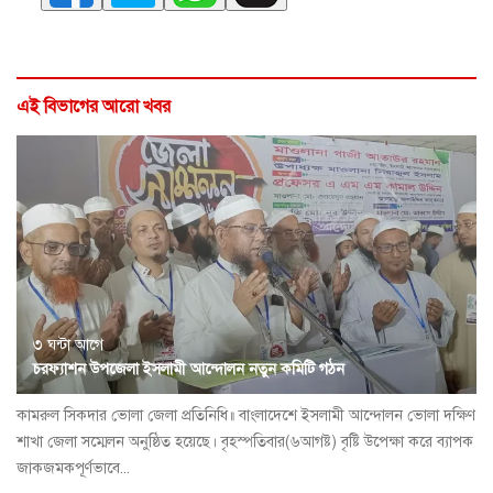
এই বিভাগের আরো খবর
৩ ঘন্টা আগে
চরফ্যাশন উপজেলা ইসলামী আন্দোলন নতুন কমিটি গঠন
কামরুল সিকদার ভোলা জেলা প্রতিনিধি॥ বাংলাদেশে ইসলামী আন্দোলন ভোলা দক্ষিণ
শাখা জেলা সম্মেলন অনুষ্ঠিত হয়েছে। বৃহস্পতিবার(৬আগষ্ট) বৃষ্টি উপেক্ষা করে ব্যাপক
জাকজমকপূর্ণভাবে...