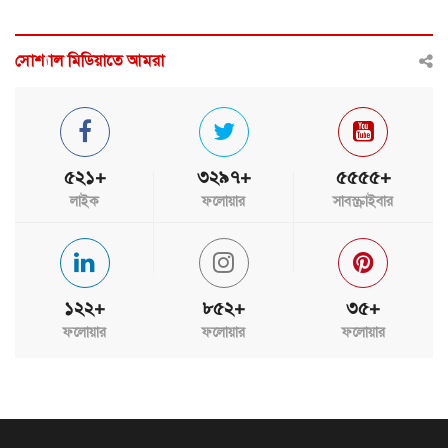
সোশ্যাল মিডিয়াতে আমরা
৫২১+
৩২৯৭+
৫৫৫৫+
লাইক
ফলোয়ার
সাবস্ক্রাইবার
১২২+
৮৫২+
৩৫+
ফলোয়ার
ফলোয়ার
ফলোয়ার