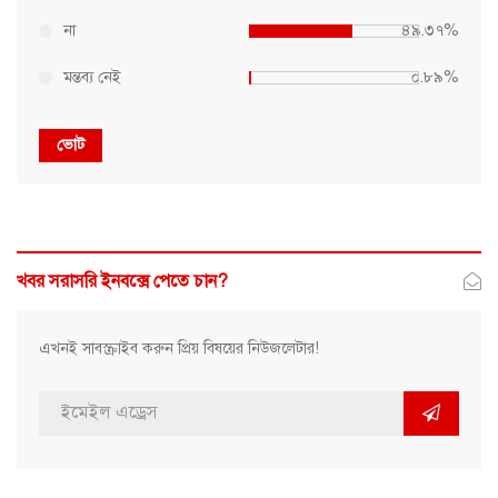
না
৪৯.৩৭%
মন্তব্য নেই
০.৮৯%
ভোট
খবর সরাসরি ইনবক্সে পেতে চান?
এখনই সাবস্ক্রাইব করুন প্রিয় বিষয়ের নিউজলেটার!