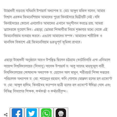
উদ্বোধনী বক্তব্যে যবিপ্রবি উপাচার্য অধ্যাপক ড. মোঃ আব্দুল মজিদ বলেন, আমার
বিশ্বাস এরকম জিমনেশিয়াম আমাদের পুরো ঝিনাইদহে দ্বিতীয়টি নেই। যদি
ঝিনাইদহের কোনো এথলেটও আমাদের এখানে অনুশীলন করতে চায়, আমরা
তাদেরকে সুযোগ দিব। এছাড়া, তোমরা শিক্ষার্থীরা নিয়ম শৃঙ্খলার মধ্যে থেকে এই
জিমনেসিয়াম ব্যবহার করবে। এগুলো আমাদের সম্পদ। আমাদের শারীরিক ও
মানসিক বিকাশে এই জিমনেসিয়াম গুরুত্বপূর্ণ ভূমিকা রাখবে।
এছাড়া উদ্বোধনী অনুষ্ঠানে আরও উপস্থিত ছিলেন চট্টগ্রাম ভেটেরিনারি এন্ড এনিম্যাল
সায়েন্স বিশ্ববিদ্যালয়ের (সিভাসু) সাবেক উপাচার্য ড. আবু সালেহ মাহফুজুল বারী,
বিশ্ববিদ্যালয়ের কোষাধ্যক্ষ অধ্যাপক ড. হোসেন আল মামুন, শরীরচর্চা শিক্ষা দপ্তরের
পরিচালক অধ্যাপক ড. মো: শাহেদুর রহমান, কবি গোলাম মোস্তফা হলের হল প্রভোস্ট
ড. মো: আব্দুল হালিম, ঝিনাইদহ ক্যাম্পাস ছাত্রী হলের হল প্রভোস্ট ঈষিতা ঘোষ এবং
বিভিন্ন বিভাগের শিক্ষক, কর্মকর্তা ও কর্মচারীবৃন্দ।