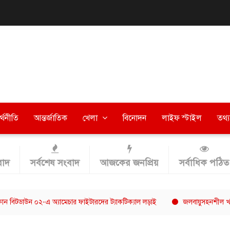
র্থনীতি
আন্তর্জাতিক
খেলা
বিনোদন
লাইফ স্টাইল
তথ্য 
াদ
সর্বশেষ সংবাদ
আজকের জনপ্রিয়
সর্বাধিক পঠিত
উন ০২-এ অ্যামেচার ফাইটারদের ট্যাকটিক্যাল লড়াই
জলবায়ুসহনশীল খাদ্যব্যবস