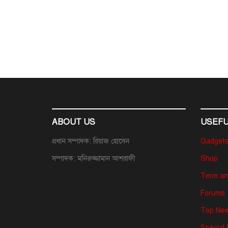
ABOUT US
USEFU
প্রধান সম্পাদক: রিয়াজ হোসেন
Gadget
সম্পাদক: মনিরুজ্জামান আশরাফী
Shop
Term an
Forums
Top New
Special