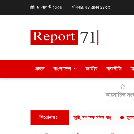
৮ আগস্ট ২০২৬
|
শনিবার, ২৪ শ্রাবণ ১৪৩৩
প্রচ্ছদ
বাংলাদেশ
জাতীয়
রাজনীতি
অ
আলোচিত সংব
শিরোনামঃ
 সাংবাদিক ফোরামের সভাপতি সুমন চৌধুরী, সম্পাদক সাঈদ পান্থ
জুলকান বিটডা