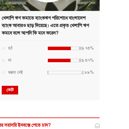
খেলাপি ঋণ কমাতে ব্যাংকঋণ পরিশোধে বাংলাদেশ
ব্যাংক আবারও ছাড় দিয়েছে। এতে প্রকৃত খেলাপি ঋণ
কমবে বলে আপনি কি মনে করেন?
হ্যাঁ
৪৯.৭৩%
না
৪৯.৩৭%
মন্তব্য নেই
০.৮৯%
ভোট
র সরাসরি ইনবক্সে পেতে চান?