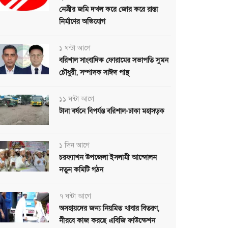
নেত্রীর জমি দখল করে জোর করে রাস্তা
নির্মাণের অভিযোগ
১ ঘন্টা আগে
বরিশাল সাংবাদিক ফোরামের সভাপতি সুমন
চৌধুরী, সম্পাদক সাঈদ পান্থ
১১ ঘন্টা আগে
টানা বর্ষনে বিপর্যস্ত বরিশাল-ঢাকা মহাসড়ক
১ দিন আগে
চরফ্যাশন উপজেলা ইসলামী আন্দোলন
নতুন কমিটি গঠন
৭ ঘন্টা আগে
অসহায়দের জন্য নিয়মিত খাবার বিতরণ,
নীরবে কাজ করছে এবিজি ফাউন্ডেশন