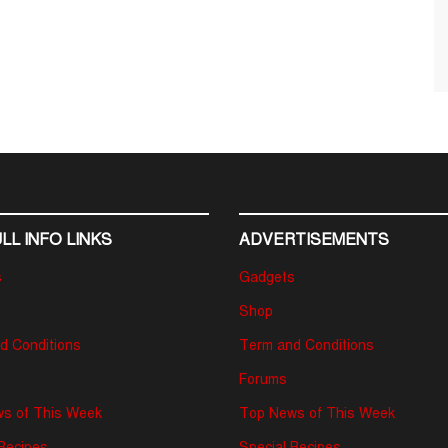
LL INFO LINKS
ADVERTISEMENTS
s
Gadgets
Shop
d Conditions
Term and Conditions
Forums
s of This Week
Top News of This Week
 Recipes
Special Recipes