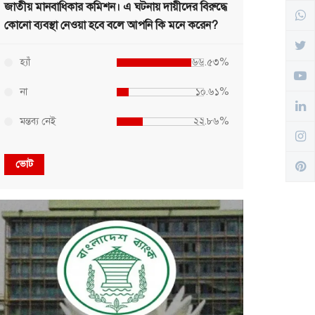
জাতীয় মানবাধিকার কমিশন। এ ঘটনায় দায়ীদের বিরুদ্ধে
কোনো ব্যবস্থা নেওয়া হবে বলে আপনি কি মনে করেন?
হ্যাঁ
৬৬.৫৩%
না
১০.৬১%
মন্তব্য নেই
২২.৮৬%
ভোট