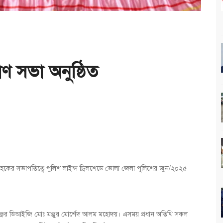
ণ সভা অনুষ্ঠিত
হকের সভাপতিত্বে পুলিশ লাইন্স ড্রিলশেডে ভোলা জেলা পুলিশের জুন/২০২৫
েঞ্জের ডিআইজি মোঃ মঞ্জুর মোর্শেদ আলম মহোদয়। এসময় প্রধান অতিথি সকল