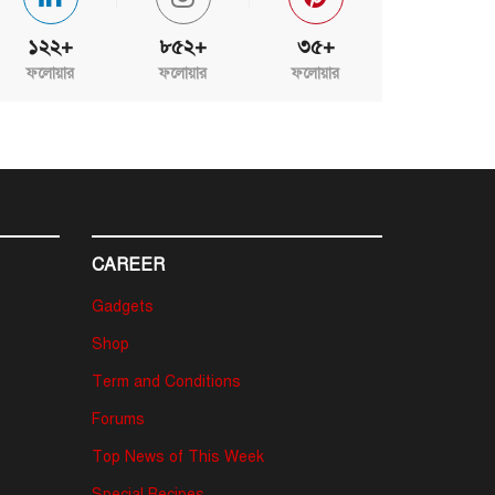
১২২+
৮৫২+
৩৫+
ফলোয়ার
ফলোয়ার
ফলোয়ার
CAREER
Gadgets
Shop
Term and Conditions
Forums
Top News of This Week
Special Recipes