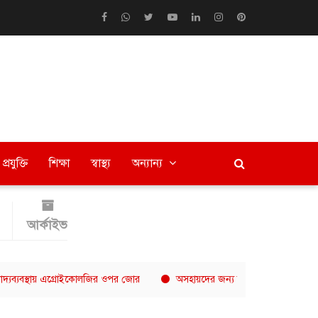
প্রযুক্তি
শিক্ষা
স্বাস্থ্য
অন্যান্য
আর্কাইভ
্থায় এগ্রোইকোলজির ওপর জোর
অসহায়দের জন্য নিয়মিত খাবার বিতরণ, নীরবে 