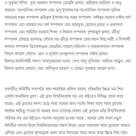
ও মুর্তজা বশির, যুগ্ম-সাধারণ সম্পাদক মেহেদি হাসান, মারিয়াম জামিলা ও আবু
রায়হান, সাংগঠনিক সম্পাদক মোঃ তপু ইসলাম,সহ-সাংগঠনিক সম্পাদক হানিফ
আহমেদ,দপ্তর সম্পাদক তরিকুল ইসলাম,সহ-দপ্তর সম্পাদক, নাঈমুর রহমান নাঈম,অর্থ
সম্পাদক মোঃ রায়হান,সহ-অর্থ সম্পাদক মোঃ মাহফুজ হোসেন,প্রচার ও প্রকাশনা
সম্পাদক মোঃ সামিউর রহমান,শিক্ষা ও বিজ্ঞান সম্পাদক বুশরাতুল হুসনা, ক্রীড়া
সম্পাদক সোয়াত হাসনাত সৌরভ,সহ-ক্রীড়া সম্পাদক রেজওয়ান মিয়া,নারী ও শিক্ষার্থী
কল্যান সম্পাদক তিলোকতমা মেহেরিন পায়েল,পরিবেশ ও সমাজকল্যান সম্পাদক
শিহাব কামাল সৌরভ, ত্রান ও দূর্যোগ ব্যবস্থাপনা সম্পাদক নাঈম হাসান
রিফাত,কার্যনির্বাহী সদস্য শামসুজ্জামান হৃদয়, শেখ আবু সুফিয়ান, আমিনা খাতুন, মোঃ
রিফাদ হাসান রোহান, মোঃ আশিকুর রহমান ও মোছাঃ নুসরাত জাহান রুপা।
নবগঠিত কমিটির সভাপতি আল শাহারিয়া রাফিদ বলেন, যবিপ্রবির উন্নত মম শির
একটা সামাজিক ক্লাব। এই ক্লাব বিশ্ববিদ্যালয় সহ এর বাইরেও বিভিন্ন কাজ করে
যাচ্ছে। এই ক্লাবের সদস্য হতে পারা আমার জন্য গর্বের বিষয় সাথে সাথে ক্লাবের
সর্বোচ্চ দায়িত্ব পাওয়া টা আমার জন্য চ্যালেঞ্জ।কারণ এই ক্লাবের প্রতি বিশ্ববিদ্যালয়
পরিবার সহ এর বাইরেও অনেক মানুষের চাওয়া আছে। আমরা চেষ্টা করব নতুন
কমিটির সকলে মিলে বিশ্ববিদ্যালয়ের সকল নিয়ম মেনে সকলকে সাথে ক্লাবকে সামনে
এগিয়ে এবং ক্লাবের মূলমন্ত্রকে ধারণ করে উদ্যমের সাথে কাজ করে উন্নত বিশ্ব গঠন