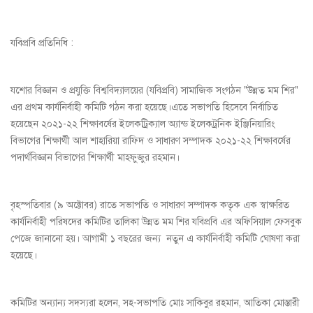
যবিপ্রবি প্রতিনিধি :
যশোর বিজ্ঞান ও প্রযুক্তি বিশ্ববিদ্যালয়ের (যবিপ্রবি) সামাজিক সংগঠন "উন্নত মম শির"
এর প্রথম কার্যনির্বাহী কমিটি গঠন করা হয়েছে।এতে সভাপতি হিসেবে নির্বাচিত
হয়েছেন ২০২১-২২ শিক্ষাবর্ষের ইলেকট্রিক্যাল অ্যান্ড ইলেকট্রনিক ইঞ্জিনিয়ারিং
বিভাগের শিক্ষার্থী আল শাহারিয়া রাফিদ ও সাধারণ সম্পাদক ২০২১-২২ শিক্ষাবর্ষের
পদার্থবিজ্ঞান বিভাগের শিক্ষার্থী মাহফুজুর রহমান।
বৃহস্পতিবার (৯ অক্টোবর) রাতে সভাপতি ও সাধারণ সম্পাদক কতৃক এক স্বাক্ষরিত
কার্যনির্বাহী পরিষদের কমিটির তালিকা উন্নত মম শির যবিপ্রবি এর অফিসিয়াল ফেসবুক
পেজে জানানো হয়। আগামী ১ বছরের জন্য নতুন এ কার্যনির্বাহী কমিটি ঘোষণা করা
হয়েছে।
কমিটির অন্যান্য সদস্যরা হলেন, সহ-সভাপতি মোঃ সাকিবুর রহমান, আতিকা মোস্তারী