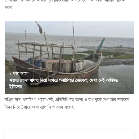
গোলখালী ইউনিয়নে কথিত ভুল চিকিৎসার অভিযোগে একটি চার মাসের গাভিন
গরুর...
১ ঘন্টা আগে
ঋণের বোঝা মাথায় নিয়ে সাগরে গলাচিপার জেলেরা, দেখা নেই কাঙ্ক্ষিত
ইলিশের
সঞ্জিব দাস, গলাচিপা, পটুয়াখালী, প্রতিনিধি বহু আশা ও স্বপ্ন বুকে ঋণ আর দাদনের
টাকা নিয়ে ট্রলারে জাল জ্বালানি ও রসদ সংগ্রহ...