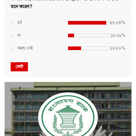
মনে করেন?
হ্যাঁ
৬৬.৫৩%
না
১০.৬১%
মন্তব্য নেই
২২.৮৬%
ভোট