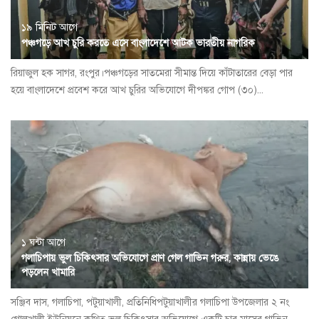
১৯ মিনিট আগে
পঞ্চগড়ে আখ চুরি করতে এসে বাংলাদেশে আটক ভারতীয় নাগরিক
রিয়াজুল হক সাগর, রংপুর।পঞ্চগড়ের সাতমেরা সীমান্ত দিয়ে কাঁটাতারের বেড়া পার
হয়ে বাংলাদেশে প্রবেশ করে আখ চুরির অভিযোগে দীপঙ্কর গোপ (৩০)...
১ ঘন্টা আগে
গলাচিপায় ভুল চিকিৎসার অভিযোগে প্রাণ গেল গাভিন গরুর, কান্নায় ভেঙে
পড়লেন খামারি
সঞ্জিব দাস, গলাচিপা, পটুয়াখালী, প্রতিনিধিপটুয়াখালীর গলাচিপা উপজেলার ২ নং