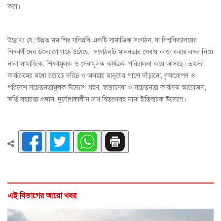
করা।
উল্লেখ্য যে,“উন্নত মম শির যবিপ্রবি একটি সামাজিক সংগঠন, যা বিশ্ববিদ্যালয়ের
শিক্ষার্থীদের উদ্যোগে গড়ে উঠেছে। সংগঠনটি মানবতার সেবায় কাজ করার লক্ষ্য নিয়ে
নানা সামাজিক, শিক্ষামূলক ও সেবামূলক কার্যক্রম পরিচালনা করে আসছে। তাদের
কার্যক্রমের মধ্যে রয়েছে দরিদ্র ও অসহায় মানুষের পাশে দাঁড়ানো, বৃক্ষরোপণ ও
পরিবেশ সচেতনতামূলক উদ্যোগ গ্রহণ, স্বাস্থ্যসেবা ও সচেতনতা কার্যক্রম আয়োজন,
ভর্তি সহায়তা প্রদান, দুর্যোগকালীন ত্রাণ বিতরণসহ নানা ইতিবাচক উদ্যোগ।
এই বিভাগের আরো খবর