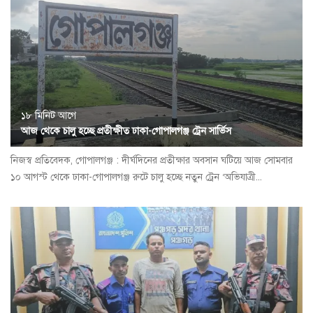
১৮ মিনিট আগে
আজ থেকে চালু হচ্ছে প্রতীক্ষীত ঢাকা-গোপালগঞ্জ ট্রেন সার্ভিস
নিজস্ব প্রতিবেদক, গোপালগঞ্জ : দীর্ঘদিনের প্রতীক্ষার অবসান ঘটিয়ে আজ সোমবার
১০ আগস্ট থেকে ঢাকা-গোপালগঞ্জ রুটে চালু হচ্ছে নতুন ট্রেন ‘অভিযাত্রী...