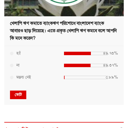
খেলাপি ঋণ কমাতে ব্যাংকঋণ পরিশোধে বাংলাদেশ ব্যাংক
আবারও ছাড় দিয়েছে। এতে প্রকৃত খেলাপি ঋণ কমবে বলে আপনি
কি মনে করেন?
হ্যাঁ
৪৯.৭৩%
না
৪৯.৩৭%
মন্তব্য নেই
০.৮৯%
ভোট