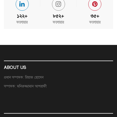
১২২+
৮৫২+
৩৫+
ফলোয়ার
ফলোয়ার
ফলোয়ার
ABOUT US
প্রধান সম্পাদক: রিয়াজ হোসেন
সম্পাদক: মনিরুজ্জামান আশরাফী