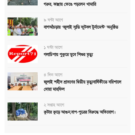
গরুর, কান্নায় ভেঙে পড়লেন খামারি
৯ ঘন্টা আগে
বাগআঁচড়ায় ‘জুলাই স্মৃতি ফুটবল টুর্নামেন্ট’ অনুষ্ঠিত
১ ঘন্টা আগে
গলাচিপায় পুকুরে ডুবে শিশুর মৃত্যু
৪ দিন আগে
জুলাই শহীদ শ্রাবণের দ্বিতীয় মৃত্যুবার্ষিকীতে বরিশালে
দোয়া মাহফিল
২ সপ্তাহ আগে
কুটার কুড়ে আগুন,বাপ-পুত্রের বিরুদ্ধে অভিযোগ।