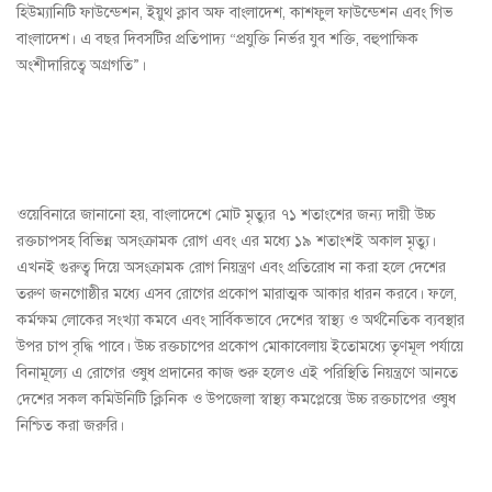
হিউম্যানিটি ফাউন্ডেশন, ইয়ুথ ক্লাব অফ বাংলাদেশ, কাশফুল ফাউন্ডেশন এবং গিভ
বাংলাদেশ। এ বছর দিবসটির প্রতিপাদ্য “প্রযুক্তি নির্ভর যুব শক্তি, বহুপাক্ষিক
অংশীদারিত্বে অগ্রগতি”।
ওয়েবিনারে জানানো হয়, বাংলাদেশে মোট মৃত্যুর ৭১ শতাংশের জন্য দায়ী উচ্চ
রক্তচাপসহ বিভিন্ন অসংক্রামক রোগ এবং এর মধ্যে ১৯ শতাংশই অকাল মৃত্যু।
এখনই গুরুত্ব দিয়ে অসংক্রামক রোগ নিয়ন্ত্রণ এবং প্রতিরোধ না করা হলে দেশের
তরুণ জনগোষ্ঠীর মধ্যে এসব রোগের প্রকোপ মারাত্মক আকার ধারন করবে। ফলে,
কর্মক্ষম লোকের সংখ্যা কমবে এবং সার্বিকভাবে দেশের স্বাস্থ্য ও অর্থনৈতিক ব্যবস্থার
উপর চাপ বৃদ্ধি পাবে। উচ্চ রক্তচাপের প্রকোপ মোকাবেলায় ইতোমধ্যে তৃণমূল পর্যায়ে
বিনামূল্যে এ রোগের ওষুধ প্রদানের কাজ শুরু হলেও এই পরিস্থিতি নিয়ন্ত্রণে আনতে
দেশের সকল কমিউনিটি ক্লিনিক ও উপজেলা স্বাস্থ্য কমপ্লেক্সে উচ্চ রক্তচাপের ওষুধ
নিশ্চিত করা জরুরি।