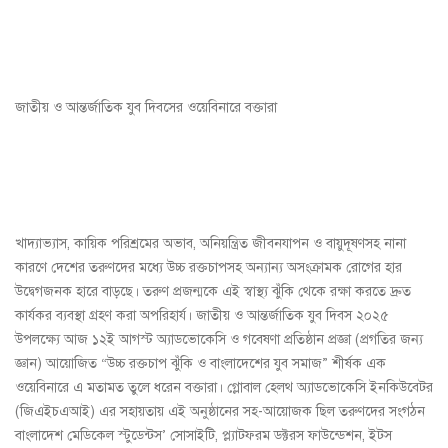
জাতীয় ও আন্তর্জাতিক যুব দিবসের ওয়েবিনারে বক্তারা
খাদ্যাভ্যাস, কায়িক পরিশ্রমের অভাব, অনিয়ন্ত্রিত জীবনযাপন ও বায়ুদূষণসহ নানা
কারণে দেশের তরুণদের মধ্যে উচ্চ রক্তচাপসহ অন্যান্য অসংক্রামক রোগের হার
উদ্বেগজনক হারে বাড়ছে। তরুণ প্রজন্মকে এই স্বাস্থ্য ঝুঁকি থেকে রক্ষা করতে দ্রুত
কার্যকর ব্যবস্থা গ্রহণ করা অপরিহার্য। জাতীয় ও আন্তর্জাতিক যুব দিবস ২০২৫
উপলক্ষ্যে আজ ১২ই আগস্ট অ্যাডভোকেসি ও গবেষণা প্রতিষ্ঠান প্রজ্ঞা (প্রগতির জন্য
জ্ঞান) আয়োজিত “উচ্চ রক্তচাপ ঝুঁকি ও বাংলাদেশের যুব সমাজ” শীর্ষক এক
ওয়েবিনারে এ মতামত তুলে ধরেন বক্তারা। গ্লোবাল হেলথ অ্যাডভোকেসি ইনকিউবেটর
(জিএইচএআই) এর সহায়তায় এই অনুষ্ঠানের সহ-আয়োজক ছিল তরুণদের সংগঠন
বাংলাদেশ মেডিকেল স্টুডেন্টস’ সোসাইটি, প্ল্যাটফরম ডক্টরস ফাউন্ডেশন, ইটস