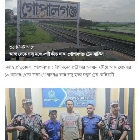
৩০ মিনিট আগে
আজ থেকে চালু হচ্ছে প্রতীক্ষীত ঢাকা-গোপালগঞ্জ ট্রেন সার্ভিস
নিজস্ব প্রতিবেদক, গোপালগঞ্জ : দীর্ঘদিনের প্রতীক্ষার অবসান ঘটিয়ে আজ সোমবার
১০ আগস্ট থেকে ঢাকা-গোপালগঞ্জ রুটে চালু হচ্ছে নতুন ট্রেন ‘অভিযাত্রী...