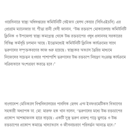
ওয়েবিনারে স্বাস্থ্য অধিদপ্তরের কমিউনিটি বেইজড হেলথ কেয়ার (সিবিএইচসি) এর
প্রোগ্রাম ম্যানেজার ডা. গীতা রানী দেবী জানান, “উচ্চ রক্তচাপ মোকাবেলায় কমিউনিটি
ক্লিনিক ও উপজেলা স্বাস্থ্য কমপ্লেক্স থেকে উচ্চ রক্তচাপের ওষুধ প্রদানসহ সরকারের
বিভিন্ন কর্মসূচি চলমান আছে। ইতোমধ্যেই কমিউনিটি ক্লিনিক কার্যক্রমের সাথে
তরুণদের সম্পৃক্তকরণের কাজ শুরু হয়েছে। স্বাস্থ্যকর অভ্যাস তৈরির মাধ্যমে
নিজেদের সচেতন হওয়ার পাশাপাশি তরুণদের উচ্চ রক্তচাপ নিয়ন্ত্রণ সংক্রান্ত কার্যক্রমে
সক্রিয়ভাবে অংশগ্রহণ করতে হবে।”
বাংলাদেশ মেডিক্যাল বিশ্ববিদ্যালয়ের পাবলিক হেলথ এন্ড ইনফরমেটিকস বিভাগের
সহকারী অধ্যাপক ডা. মো: মারুফ হক খান বলেন, “তরুণদের মধ্যে উচ্চ রক্তচাপের
প্রকোপ আশঙ্কাজনক হারে বাড়ছে। একটি সুস্থ তরুণ প্রজন্ম গড়ে তুলতে ও উচ্চ
রক্তচাপের প্রকোপ কমাতে খাদ্যাভ্যাস ও জীবনাচরণে পরিবর্তন আনতে হবে।”