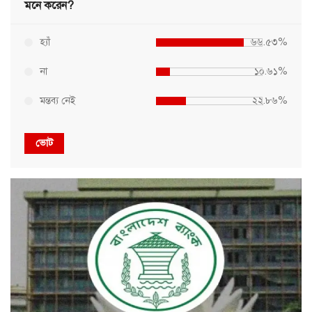
মনে করেন?
হ্যাঁ
৬৬.৫৩%
না
১০.৬১%
মন্তব্য নেই
২২.৮৬%
ভোট