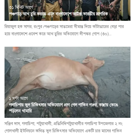
৩১ মিনিট আগে
পঞ্চগড়ে আখ চুরি করতে এসে বাংলাদেশে আটক ভারতীয় নাগরিক
রিয়াজুল হক সাগর, রংপুর।পঞ্চগড়ের সাতমেরা সীমান্ত দিয়ে কাঁটাতারের বেড়া পার
হয়ে বাংলাদেশে প্রবেশ করে আখ চুরির অভিযোগে দীপঙ্কর গোপ (৩০)...
১ ঘন্টা আগে
গলাচিপায় ভুল চিকিৎসার অভিযোগে প্রাণ গেল গাভিন গরুর, কান্নায় ভেঙে
পড়লেন খামারি
সঞ্জিব দাস, গলাচিপা, পটুয়াখালী, প্রতিনিধিপটুয়াখালীর গলাচিপা উপজেলার ২ নং
গোলখালী ইউনিয়নে কথিত ভুল চিকিৎসার অভিযোগে একটি চার মাসের গাভিন