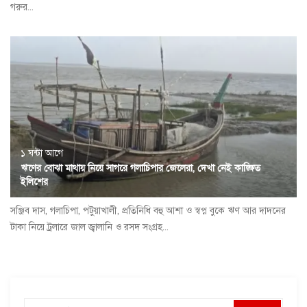
গরুর...
১ ঘন্টা আগে
ঋণের বোঝা মাথায় নিয়ে সাগরে গলাচিপার জেলেরা, দেখা নেই কাঙ্ক্ষিত
ইলিশের
সঞ্জিব দাস, গলাচিপা, পটুয়াখালী, প্রতিনিধি বহু আশা ও স্বপ্ন বুকে ঋণ আর দাদনের
টাকা নিয়ে ট্রলারে জাল জ্বালানি ও রসদ সংগ্রহ...