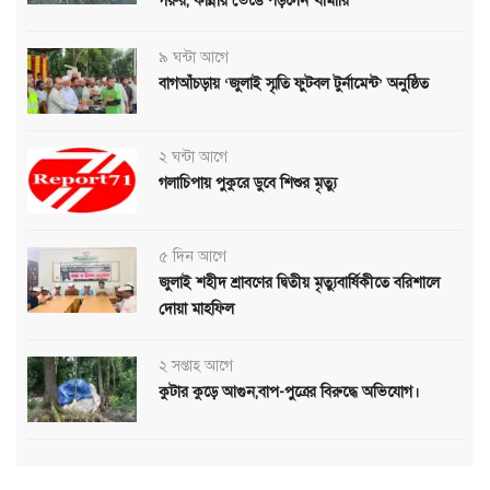
গরুর, কান্নায় ভেঙে পড়লেন খামারি
৯ ঘন্টা আগে
বাগআঁচড়ায় ‘জুলাই স্মৃতি ফুটবল টুর্নামেন্ট’ অনুষ্ঠিত
২ ঘন্টা আগে
গলাচিপায় পুকুরে ডুবে শিশুর মৃত্যু
৫ দিন আগে
জুলাই শহীদ শ্রাবণের দ্বিতীয় মৃত্যুবার্ষিকীতে বরিশালে
দোয়া মাহফিল
২ সপ্তাহ আগে
কুটার কুড়ে আগুন,বাপ-পুত্রের বিরুদ্ধে অভিযোগ।