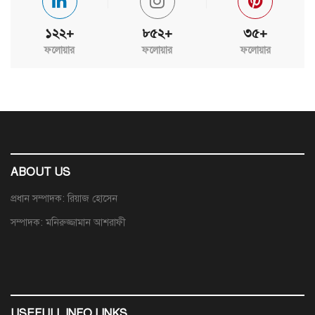
১২২+
৮৫২+
৩৫+
ফলোয়ার
ফলোয়ার
ফলোয়ার
ABOUT US
প্রধান সম্পাদক: রিয়াজ হোসেন
সম্পাদক: মনিরুজ্জামান আশরাফী
USEFULL INFO LINKS