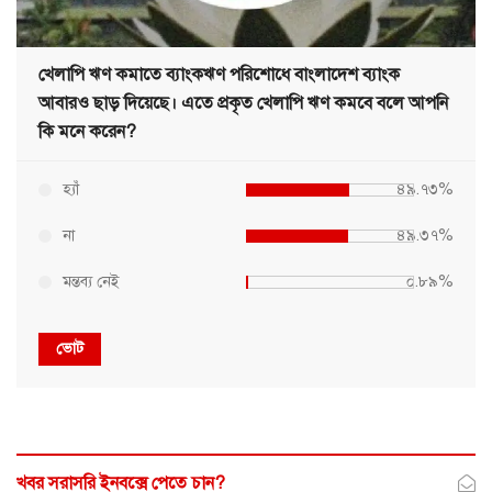
খেলাপি ঋণ কমাতে ব্যাংকঋণ পরিশোধে বাংলাদেশ ব্যাংক
আবারও ছাড় দিয়েছে। এতে প্রকৃত খেলাপি ঋণ কমবে বলে আপনি
কি মনে করেন?
হ্যাঁ
৪৯.৭৩%
না
৪৯.৩৭%
মন্তব্য নেই
০.৮৯%
ভোট
খবর সরাসরি ইনবক্সে পেতে চান?