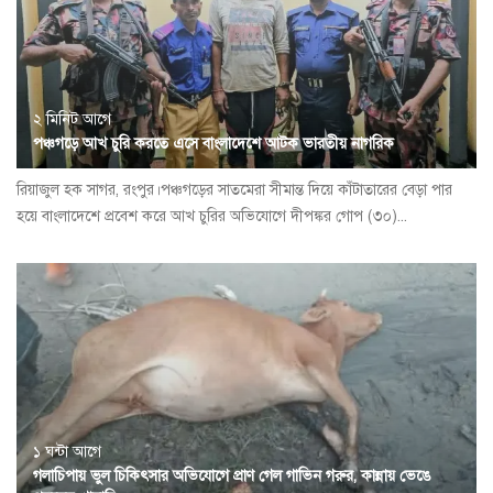
২ মিনিট আগে
পঞ্চগড়ে আখ চুরি করতে এসে বাংলাদেশে আটক ভারতীয় নাগরিক
রিয়াজুল হক সাগর, রংপুর।পঞ্চগড়ের সাতমেরা সীমান্ত দিয়ে কাঁটাতারের বেড়া পার
হয়ে বাংলাদেশে প্রবেশ করে আখ চুরির অভিযোগে দীপঙ্কর গোপ (৩০)...
১ ঘন্টা আগে
গলাচিপায় ভুল চিকিৎসার অভিযোগে প্রাণ গেল গাভিন গরুর, কান্নায় ভেঙে