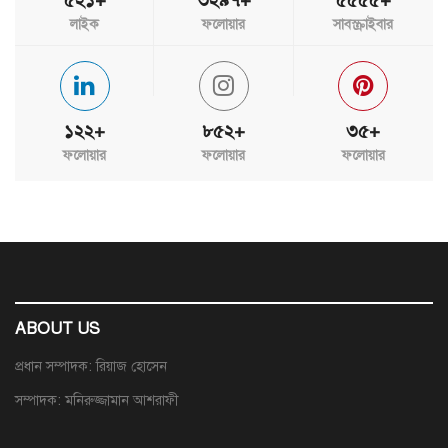
লাইক
ফলোয়ার
সাবস্ক্রাইবার
১২২+
৮৫২+
৩৫+
ফলোয়ার
ফলোয়ার
ফলোয়ার
ABOUT US
প্রধান সম্পাদক: রিয়াজ হোসেন
সম্পাদক: মনিরুজ্জামান আশরাফী