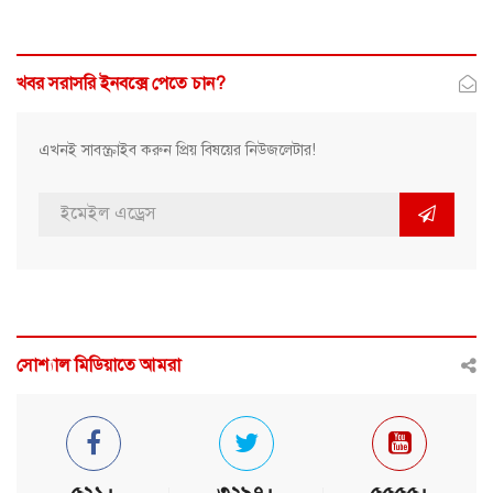
খবর সরাসরি ইনবক্সে পেতে চান?
এখনই সাবস্ক্রাইব করুন প্রিয় বিষয়ের নিউজলেটার!
সোশ্যাল মিডিয়াতে আমরা
৫২১+
৩২৯৭+
৫৫৫৫+