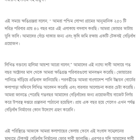
এই সময়ে ক্ষতিগ্রস্তরা বলেন, “ আমরা পশ্চিম লোন্দা গ্রামের আনুমানিক ২৫০ টি
দরিদ্র পরিবার প্রায় ৪০ বছর ধরে এই এলাকায় বসবাস করছি। আমরা জোয়ার ভাটায়
ডুবি ভাসি। আমাদের বেঁচে থাকার জন্য এবং কৃষি জমি রক্ষায় একটি টেকসই বেড়িবাঁধ
প্রয়োজন।
লিখিত বক্তব্যে হালিমা আয়শা আরো বলেন,” আমাদের এই ন্যায্য দাবী আদায়ে গত
বছর অক্টোবর মাস থেকে আমরা ক্ষতিগ্রস্ত পরিবারগুলো মানবন্ধন করেছি। জোয়ারের
পানিতে দাঁড়িয়ে প্রতিবাদ জানিয়েছি। পরবর্তীতে আমরা বাংলাদেশ পানি উন্নয়ন বোর্ডের
কলাপাড়া অফিসে লিখিত আবেদন করেছি এবং বারবার আলোচনা করার চেষ্টা করেছি।
আমরা জানতে পেরেছি গতবছর আমাদের বেড়িবাঁধের জন্য প্রয়োজনীয় বাজেট নির্ণয়
করে উপরস্থ দপ্তরে প্রস্তাবনা পাঠানো হয়েছিল। প্রায় এক বছর হয়ে গেলেও এখন পর্যন্ত
বেড়িবাঁধ নির্মাণের কোন উদ্যোগ গ্রহণ করেনি।
এই পরিস্থিতে আজকে আমরা কলাগাছের ভেলায় ভেসে এই সংবাদ সম্মেলনের
মাধ্যমে টেকসই বেড়িবাঁধ নির্মানের জোর দাবী জানাচ্ছি। এরপরও যদি আমাদের দাবী