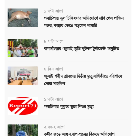
১ ঘন্টা আগে
গলাচিপায় ভুল চিকিৎসার অভিযোগে প্রাণ গেল গাভিন
গরুর, কান্নায় ভেঙে পড়লেন খামারি
৮ ঘন্টা আগে
বাগআঁচড়ায় ‘জুলাই স্মৃতি ফুটবল টুর্নামেন্ট’ অনুষ্ঠিত
৪ দিন আগে
জুলাই শহীদ শ্রাবণের দ্বিতীয় মৃত্যুবার্ষিকীতে বরিশালে
দোয়া মাহফিল
১ ঘন্টা আগে
গলাচিপায় পুকুরে ডুবে শিশুর মৃত্যু
২ সপ্তাহ আগে
কুটার কুড়ে আগুন,বাপ-পুত্রের বিরুদ্ধে অভিযোগ।