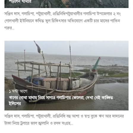
পড়লেন খামারি
সঞ্জিব দাস, গলাচিপা, পটুয়াখালী, প্রতিনিধিপটুয়াখালীর গলাচিপা উপজেলার ২ নং
গোলখালী ইউনিয়নে কথিত ভুল চিকিৎসার অভিযোগে একটি চার মাসের গাভিন
গরুর...
১ ঘন্টা আগে
ঋণের বোঝা মাথায় নিয়ে সাগরে গলাচিপার জেলেরা, দেখা নেই কাঙ্ক্ষিত
ইলিশের
সঞ্জিব দাস, গলাচিপা, পটুয়াখালী, প্রতিনিধি বহু আশা ও স্বপ্ন বুকে ঋণ আর দাদনের
টাকা নিয়ে ট্রলারে জাল জ্বালানি ও রসদ সংগ্রহ...