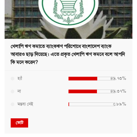
খেলাপি ঋণ কমাতে ব্যাংকঋণ পরিশোধে বাংলাদেশ ব্যাংক
আবারও ছাড় দিয়েছে। এতে প্রকৃত খেলাপি ঋণ কমবে বলে আপনি
কি মনে করেন?
হ্যাঁ
৪৯.৭৩%
না
৪৯.৩৭%
মন্তব্য নেই
০.৮৯%
ভোট