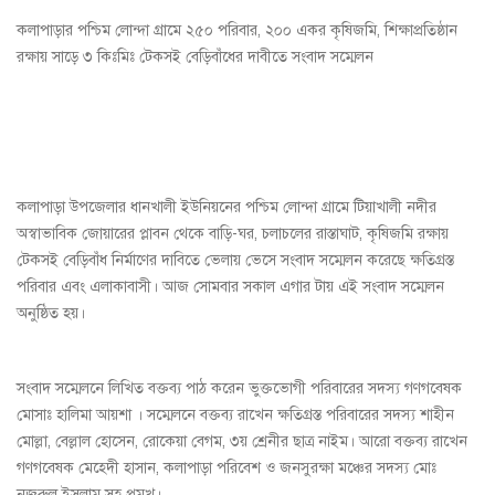
কলাপাড়ার পশ্চিম লোন্দা গ্রামে ২৫০ পরিবার, ২০০ একর কৃষিজমি, শিক্ষাপ্রতিষ্ঠান
রক্ষায় সাড়ে ৩ কিঃমিঃ টেকসই বেড়িবাঁধের দাবীতে সংবাদ সম্মেলন
কলাপাড়া উপজেলার ধানখালী ইউনিয়নের পশ্চিম লোন্দা গ্রামে টিয়াখালী নদীর
অস্বাভাবিক জোয়ারের প্লাবন থেকে বাড়ি-ঘর, চলাচলের রাস্তাঘাট, কৃষিজমি রক্ষায়
টেকসই বেড়িবাঁধ নির্মাণের দাবিতে ভেলায় ভেসে সংবাদ সম্মেলন করেছে ক্ষতিগ্রস্ত
পরিবার এবং এলাকাবাসী। আজ সোমবার সকাল এগার টায় এই সংবাদ সম্মেলন
অনুষ্ঠিত হয়।
সংবাদ সম্মেলনে লিখিত বক্তব্য পাঠ করেন ভুক্তভোগী পরিবারের সদস্য গণগবেষক
মোসাঃ হালিমা আয়শা । সম্মেলনে বক্তব্য রাখেন ক্ষতিগ্রস্ত পরিবারের সদস্য শাহীন
মোল্লা, বেল্লাল হোসেন, রোকেয়া বেগম, ৩য় শ্রেনীর ছাত্র নাইম। আরো বক্তব্য রাখেন
গণগবেষক মেহেদী হাসান, কলাপাড়া পরিবেশ ও জনসুরক্ষা মঞ্চের সদস্য মোঃ
নজরুল ইসলাম সহ প্রমুখ।