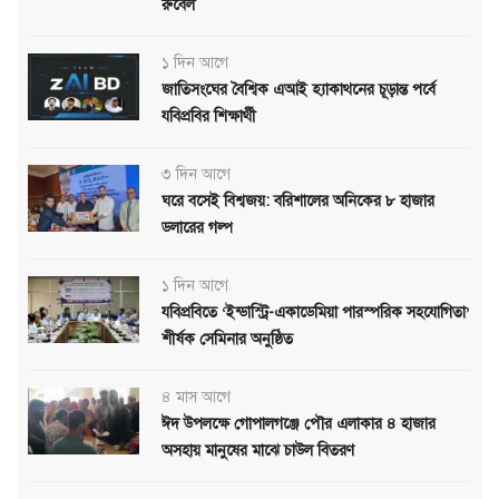
রুবেল
১ দিন আগে
জাতিসংঘের বৈশ্বিক এআই হ্যাকাথনের চূড়ান্ত পর্বে
যবিপ্রবির শিক্ষার্থী
৩ দিন আগে
ঘরে বসেই বিশ্বজয়: বরিশালের অনিকের ৮ হাজার
ডলারের গল্প
১ দিন আগে
যবিপ্রবিতে ‘ইন্ডাস্ট্রি-একাডেমিয়া পারস্পরিক সহযোগিতা’
শীর্ষক সেমিনার অনুষ্ঠিত
৪ মাস আগে
ঈদ উপলক্ষে গোপালগঞ্জে পৌর এলাকার ৪ হাজার
অসহায় মানুষের মাঝে চাউল বিতরণ