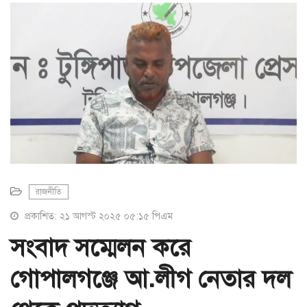
a
t
i
o
n
রাজনীতি
প্রকাশিত: ২১ আগস্ট ২০২৫ ০৫:১৫ পিএম
সংবাদ সম্মেলন করে
গোপালগঞ্জে আ.লীগ নেতার দল