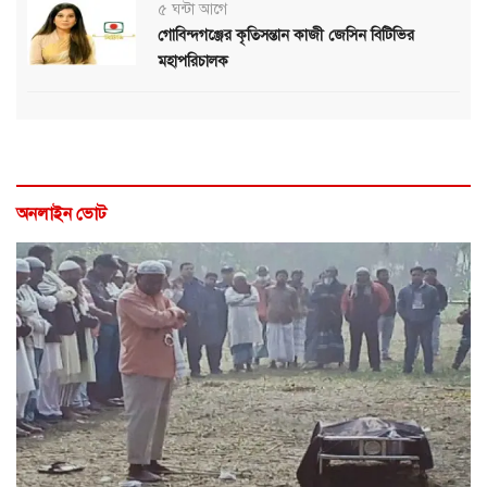
৫ ঘন্টা আগে
গোবিন্দগঞ্জের কৃতিসন্তান কাজী জেসিন বিটিভির
মহাপরিচালক
অনলাইন ভোট