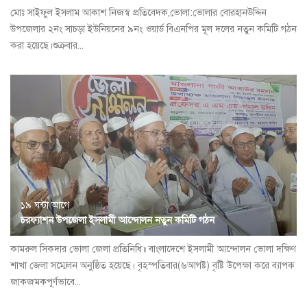
মোঃ সাইফুল ইসলাম আকাশ নিজস্ব প্রতিবেদক,ভোলা:ভোলার বোরহানউদ্দিন
উপজেলার ২নং সাচড়া ইউনিয়নের ৯নং ওয়ার্ড বিএনপির মূল দলের নতুন কমিটি গঠন
করা হয়েছে।শুক্রবার...
১৯ ঘন্টা আগে
চরফ্যাশন উপজেলা ইসলামী আন্দোলন নতুন কমিটি গঠন
কামরুল সিকদার ভোলা জেলা প্রতিনিধি॥ বাংলাদেশে ইসলামী আন্দোলন ভোলা দক্ষিণ
শাখা জেলা সম্মেলন অনুষ্ঠিত হয়েছে। বৃহস্পতিবার(৬আগষ্ট) বৃষ্টি উপেক্ষা করে ব্যাপক
জাকজমকপূর্ণভাবে...