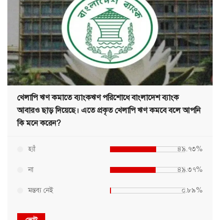
খেলাপি ঋণ কমাতে ব্যাংকঋণ পরিশোধে বাংলাদেশ ব্যাংক
আবারও ছাড় দিয়েছে। এতে প্রকৃত খেলাপি ঋণ কমবে বলে আপনি
কি মনে করেন?
হ্যাঁ
৪৯.৭৩%
না
৪৯.৩৭%
মন্তব্য নেই
০.৮৯%