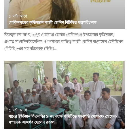
৫ ঘন্টা আগে
গোবিন্দগঞ্জের কৃতিসন্তান কাজী জেসিন বিটিভির মহাপরিচালক
রিয়াজুল হক সাগর, র্ংপুর।গাইবান্ধা জেলার গোবিন্দগঞ্জ উপজেলার কৃতিসন্তান,
প্রখ্যাত সাংবাদিকবৈদেশিক ও গণমাধ্যম ব্যক্তিত্ব কাজী জেসিন বাংলাদেশ টেলিভিশন
(বিটিভি)-এর মহাপরিচালক (ডিজি)...
৫ ঘন্টা আগে
সাচড়া ইউনিয়ন বিএনপির ৯ নং ওয়ার্ড কমিটিতে সভাপতি মোশারফ হোসেন-
সম্পাদক আজগর হোসেন রুবেল