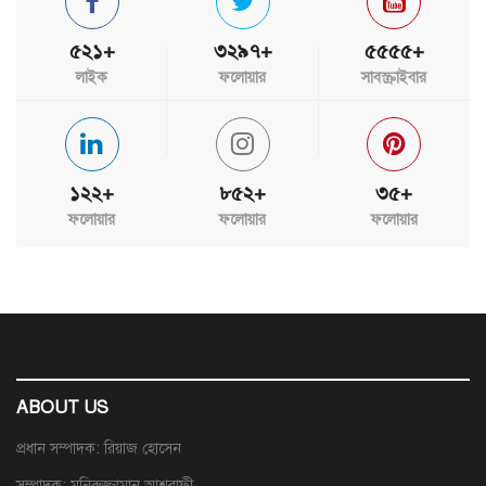
৫২১+
৩২৯৭+
৫৫৫৫+
লাইক
ফলোয়ার
সাবস্ক্রাইবার
১২২+
৮৫২+
৩৫+
ফলোয়ার
ফলোয়ার
ফলোয়ার
ABOUT US
প্রধান সম্পাদক: রিয়াজ হোসেন
সম্পাদক: মনিরুজ্জামান আশরাফী