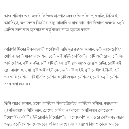
আজ শনিবার তারা জরুরি ভিত্তিতে হাসপাতালের রেডিওলজি, প্যাথলজি, সিসিইউ,
আইসিইউ, অপারেশন থিয়েটার, চক্ষু, সার্জারি ও নাক-কান-গলা বিভাগে ব্যবহৃত ৯৫টি
মেশিন সচল করে হাসপাতাল কর্তৃপক্ষের কাছে হস্তান্তর করেন।
কারিগরি টিমের উপ-সহকারী প্রকৌশলী হাফিজুর রহমান জানান, ৬টি অ্যানেস্থেসিয়া
মেশিন, ২৫টি সাকশন মেশিন, ১০টি আইসিইউ ভেন্টিলেটর, ৫টি অটোক্লেভ, ১টি সি-
আর্ম মেশিন, ২টি মনিটর, ৮টি ওটি টেবিল, ৫টি ব্লাড ব্যাংক রেফ্রিজারেটর, ১০টি হাই
ফ্লো নাসাল ক্যানুলা, ৫টি আইসিইউ বেড, ৬টি ওটি লাইট, ৫টি ডেন্টাল ইউনিট, ২টি
ডায়াথার্মি মেশিন, ৪টি ইসিজি মেশিন ও ১টি এক্সরে মেশিনসহ মোট ৯৫টি মেশিন
সচল করা হয়েছে।
তিনি আরও জানান, ইকো, কার্ডিয়াক ডিফাইব্রিলেটর, কার্ডিয়াক মনিটর, ক্যাথল্যাব
(এনজিওগ্রাম), সিটি স্ক্যান, চোখের লেসিক ও ফ্যাকো, অপটিক্যাল কোহেরেন্স
টমোগ্রাফি (ওসিটি), ইউরোলজি লিথোরিপটর, এন্ডোসকপি ও এক্সরে মেশিনসহ আরও
অন্তত ২০টি মেশিন মেরামতের প্রক্রিয়া চলছে। এসব যন্ত্রাংশ বিদেশ থেকে আনতে