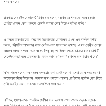
সময় লাগবে।
হাসপাতালের টেকনোলজিস্ট মিথুন রায় বলেন, “এখন মেশিনগুলো সচল হওয়ায়
রোগীরা যেমন সেবা পাচ্ছেন, তেমনি আমরা সেবা দিতেও সুবিধা পাচ্ছি।”
এ বিষয়ে হাসপাতালের পরিচালক ব্রিগেডিয়ার জেনারেল এ কে এম মশিউল মুনীর
বলেন, “দীর্ঘদিন অকেজো থাকা মেশিনগুলো সচল করা হয়েছে। এখন রোগীর সেবায়
এগুলো কাজে লাগছে। তবে আরও কিছু যন্ত্রাংশ বিদেশ থেকে আনতে হবে। আগামী
সেপ্টেম্বর-অক্টোবরে এমআরআই, ক্যাথ ল্যাব ও সি-আর্ম মেশিন হাসপাতাল পাবে।”
তিনি আরও বলেন, “আমাদের সফলতার কথা কেউ বলে না। সেবা জোর করে হয় না,
ভালোবাসা দিয়ে নিতে হয়। জনবল কম থাকলেও আমরা রোগীদের সর্বোচ্চ সেবা দিতে
চেষ্টা করছি। এজন্য সকলের সহযোগিতা প্রয়োজন।”
এদিকে, হাসপাতালের শতাধিক মেশিন সচল হওয়ায় এখন থেকে বাইরের ল্যাবের
ওপর নির্ভরতা অনেকটা কমবে বলে মনে করছেন সেবা নিতে আসা রোগী ও স্বজনরা।