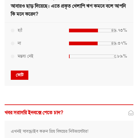
আবারও ছাড় দিয়েছে। এতে প্রকৃত খেলাপি ঋণ কমবে বলে আপনি
কি মনে করেন?
হ্যাঁ
৪৯.৭৩%
না
৪৯.৩৭%
মন্তব্য নেই
০.৮৯%
ভোট
খবর সরাসরি ইনবক্সে পেতে চান?
এখনই সাবস্ক্রাইব করুন প্রিয় বিষয়ের নিউজলেটার!