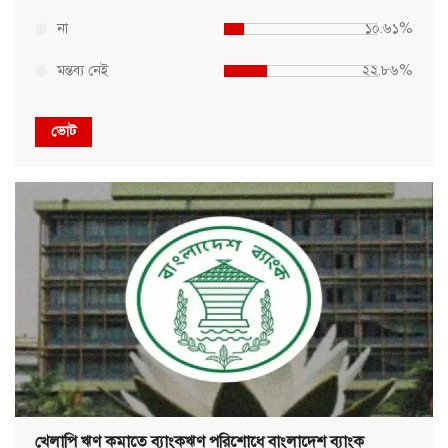
না
১০.৬১%
মন্তব্য নেই
২২.৮৬%
ভোট
খেলাপি ঋণ কমাতে ব্যাংকঋণ পরিশোধে বাংলাদেশ ব্যাংক