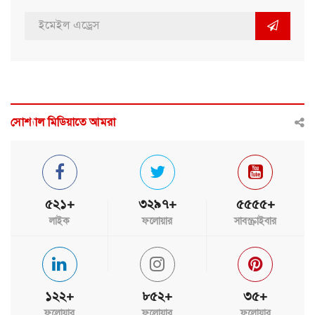
সোশ্যাল মিডিয়াতে আমরা
৫২১+
৩২৯৭+
৫৫৫৫+
লাইক
ফলোয়ার
সাবস্ক্রাইবার
১২২+
৮৫২+
৩৫+
ফলোয়ার
ফলোয়ার
ফলোয়ার