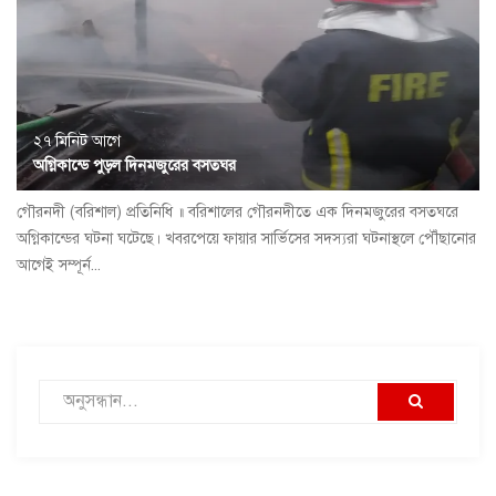
২৭ মিনিট আগে
অগ্নিকান্ডে পুড়ল দিনমজুরের বসতঘর
গৌরনদী (বরিশাল) প্রতিনিধি ॥ বরিশালের গৌরনদীতে এক দিনমজুরের বসতঘরে
অগ্নিকান্ডের ঘটনা ঘটেছে। খবরপেয়ে ফায়ার সার্ভিসের সদস্যরা ঘটনাস্থলে পৌঁছানোর
আগেই সম্পূর্ন...