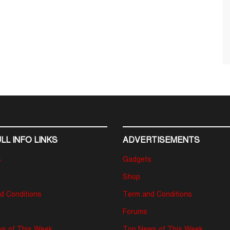
LL INFO LINKS
ADVERTISEMENTS
s
Gadgets
Shop
d Conditions
Term and Conditions
Forums
s of This Week
Top News of This Week