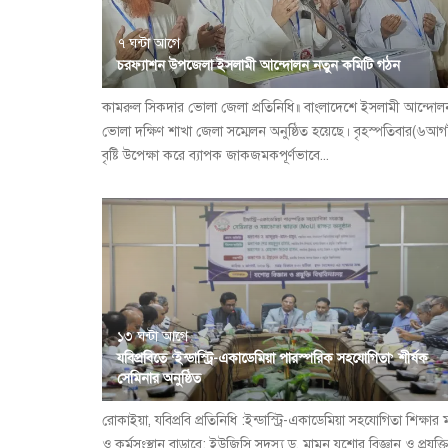
৭ ঘন্টা আগে
চরফ্যাশন উপজেলা ইসলামী আন্দোলন নতুন কমিটি গঠন
কামরুল সিকদার ভোলা জেলা প্রতিনিধি॥ বাংলাদেশে ইসলামী আন্দোল
ভোলা দক্ষিণ শাখা জেলা সম্মেলন অনুষ্ঠিত হয়েছে। বৃহস্পতিবার(৬আগষ
বৃষ্টি উপেক্ষা করে ব্যাপক জাকজমকপূর্ণভাবে...
১৩ ঘন্টা আগে
যবিপ্রবিতে ‘ইন্ডাস্ট্রি-একাডেমিয়া পারস্পরিক সহযোগিতা’ শীর্ষক
সেমিনার অনুষ্ঠিত
রোকাইয়া, যবিপ্রবি প্রতিনিধি :ইন্ডাস্ট্রি-একাডেমিয়া সহযোগিতা শিক্ষার 
ও কর্মসংস্থান বাড়াবে: ইউজিসি সদস্য ড. মামুন যশোর বিজ্ঞান ও প্রযুক্ত