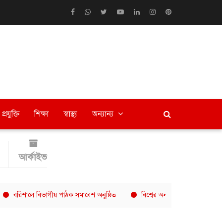
প্রযুক্তি
শিক্ষা
স্বাস্থ্য
অন্যান্য
আর্কাইভ
ালে বিভাগীয় পাঠক সমাবেশ অনুষ্ঠিত
বিশ্বের অন্যতম দ্রুত বর্ধনশীল কফি চেইন