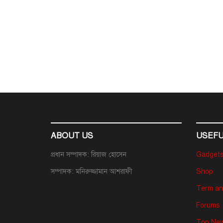
ABOUT US
USEFU
প্রধান সম্পাদক: রিয়াজ হোসেন
Gadget
সম্পাদক: মনিরুজ্জামান আশরাফী
Shop
Term an
Forums
Top New