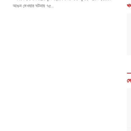
খব
আগুন দেওয়ার ঘটনায় ৭৫...
স