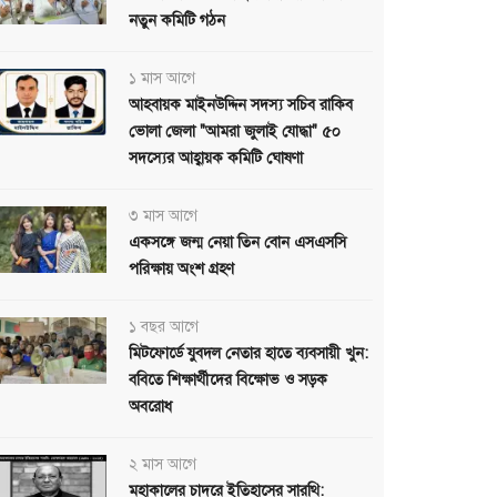
নতুন কমিটি গঠন
১ মাস আগে
আহবায়ক মাইনউদ্দিন সদস্য সচিব রাকিব
ভোলা জেলা "আমরা জুলাই যোদ্ধা" ৫০
সদস্যের আহ্বায়ক কমিটি ঘোষণা
৩ মাস আগে
একসঙ্গে জন্ম নেয়া তিন বোন এসএসসি
পরিক্ষায় অংশ গ্রহণ
১ বছর আগে
মিটফোর্ডে যুবদল নেতার হাতে ব্যবসায়ী খুন:
ববিতে শিক্ষার্থীদের বিক্ষোভ ও সড়ক
অবরোধ
২ মাস আগে
মহাকালের চাদরে ইতিহাসের সারথি: