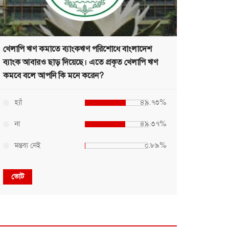
খেলাপি ঋণ কমাতে ব্যাংকঋণ পরিশোধে বাংলাদেশ
ব্যাংক আবারও ছাড় দিয়েছে। এতে প্রকৃত খেলাপি ঋণ
কমবে বলে আপনি কি মনে করেন?
হ্যাঁ
৪৯.৭৩%
না
৪৯.৩৭%
মন্তব্য নেই
০.৮৯%
ভোট