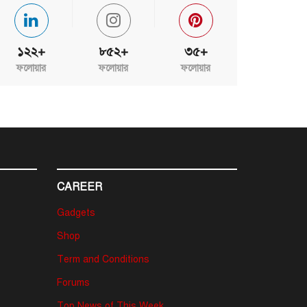
১২২+
৮৫২+
৩৫+
ফলোয়ার
ফলোয়ার
ফলোয়ার
CAREER
Gadgets
Shop
Term and Conditions
Forums
Top News of This Week