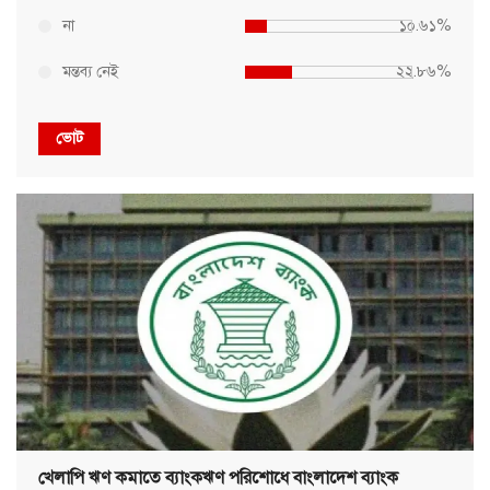
না
১০.৬১%
মন্তব্য নেই
২২.৮৬%
ভোট
খেলাপি ঋণ কমাতে ব্যাংকঋণ পরিশোধে বাংলাদেশ ব্যাংক