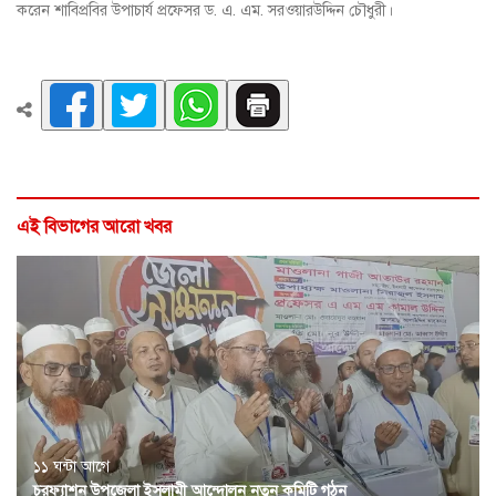
করেন শাবিপ্রবির উপাচার্য প্রফেসর ড. এ. এম. সরওয়ারউদ্দিন চৌধুরী।
এই বিভাগের আরো খবর
১১ ঘন্টা আগে
চরফ্যাশন উপজেলা ইসলামী আন্দোলন নতুন কমিটি গঠন