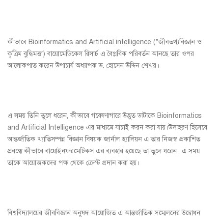
কীভাবে Bioinformatics and Artificial intelligence ("জীবতথ্যবিজ্ঞান ও
কৃত্রিম বুদ্ধিমত্তা) বায়োমেডিকেল রিসার্চ এ বৈপ্লবিক পরিবর্তন আনছে তার ওপর
আলোকপাত করেন উপাচার্য অধ্যাপক ড. হোসেন উদ্দিন শেখর।
এ সময় তিনি তুলে ধরেন, কীভাবে গবেষণাগারে উদ্ভুত ডাটাকে Bioinformatics
and Artificial Intelligence এর মাধ্যমে যাচাই করন করা যায়।উদাহরণ হিসেবে
আন্তর্জাতিক খ্যাতিসম্পন্ন বিজ্ঞান বিষয়ক জার্নাল হ্যালিয়ন এ তার নিজস্ব প্রকাশিত
প্রবন্ধে কীভাবে বায়োইনফরমেটিকস এর ব্যবহার হয়েছে তা তুলে ধরেন। এ সময়
তাকে আয়োজকদের পক্ষ থেকে ক্রেস্ট প্রদান করা হয়।
বিশ্ববিদ্যালয়ের জীববিজ্ঞান অনুষদ আয়োজিত এ আন্তর্জাতিক সম্মেলনের উদ্বোধন