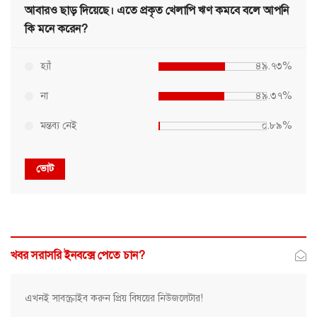
আবারও ছাড় দিয়েছে। এতে প্রকৃত খেলাপি ঋণ কমবে বলে আপনি
কি মনে করেন?
হ্যাঁ
৪৯.৭৩%
না
৪৯.৩৭%
মন্তব্য নেই
০.৮৯%
ভোট
খবর সরাসরি ইনবক্সে পেতে চান?
এখনই সাবস্ক্রাইব করুন প্রিয় বিষয়ের নিউজলেটার!