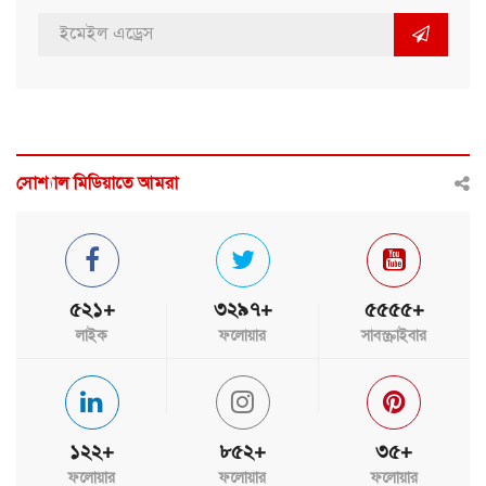
সোশ্যাল মিডিয়াতে আমরা
৫২১+
৩২৯৭+
৫৫৫৫+
লাইক
ফলোয়ার
সাবস্ক্রাইবার
১২২+
৮৫২+
৩৫+
ফলোয়ার
ফলোয়ার
ফলোয়ার