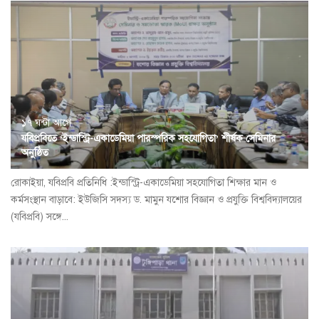
১৭ ঘন্টা আগে
যবিপ্রবিতে ‘ইন্ডাস্ট্রি-একাডেমিয়া পারস্পরিক সহযোগিতা’ শীর্ষক সেমিনার
অনুষ্ঠিত
রোকাইয়া, যবিপ্রবি প্রতিনিধি :ইন্ডাস্ট্রি-একাডেমিয়া সহযোগিতা শিক্ষার মান ও
কর্মসংস্থান বাড়াবে: ইউজিসি সদস্য ড. মামুন যশোর বিজ্ঞান ও প্রযুক্তি বিশ্ববিদ্যালয়ের
(যবিপ্রবি) সঙ্গে...