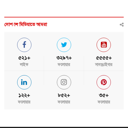
সোশ্যাল মিডিয়াতে আমরা
৫২১+
৩২৯৭+
৫৫৫৫+
লাইক
ফলোয়ার
সাবস্ক্রাইবার
১২২+
৮৫২+
৩৫+
ফলোয়ার
ফলোয়ার
ফলোয়ার