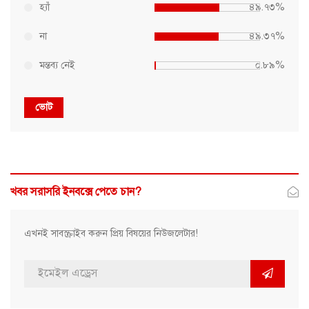
হ্যাঁ
৪৯.৭৩%
না
৪৯.৩৭%
মন্তব্য নেই
০.৮৯%
ভোট
খবর সরাসরি ইনবক্সে পেতে চান?
এখনই সাবস্ক্রাইব করুন প্রিয় বিষয়ের নিউজলেটার!