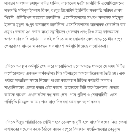
সাধারণ সম্পাদক হুমায়ুন কবির মানিক, বাংলাদেশ ফটো জার্নালিস্ট এসোসিয়েশনের
সভাপতি মমিনুল ইসলাম রিপন, রংপুর রিপোর্টার্স ইউনিটির সভাপতি শরিফা বেগম
শিউলি, টেলিভিশন ক্যামেরা জার্নালিস্ট এসোসিয়েশনের সাধারণ সম্পাদক সাইফুল
ইসলাম মুকুল, রংপুর অনলাইন জার্নালিস্ট এসোসিয়েশনের আহবায়ক ফেরদৌস জয়
প্রমুখ। বক্তারা ২৪ ঘণ্টার মধ্যে সন্ত্রাসীদের গ্রেফতার এবং সিও উম্মে ফাতেমাকে
অপসারণের দাবি জানান । একই দাবিতে আজ সোমবার বেলা সাড়ে ১১ টায় রংপুর
প্রেসক্লাবের সামনে মানববন্ধন ও সমাবেশ কর্মসূচি দিয়েছে সাংবাদিকরা।
এদিকে অবস্থান কর্মসূচি শেষ করে সাংবাদিকরা চলে আসতে থাকলে সে সময় সিটির
কর্পোরেশনের একজন কর্মকর্তাসহ সিও ঘটনাস্থলে আসলে উত্তেজনা তৈরি হয়। এক
পর্যায়ে সাম্প্রতিক সময়ে নিয়োগ পাওয়া কয়েকজন চিহ্নিত কর্মচারী আবারও
সাংবাদিকদের হেনস্তা করার চেষ্টা করেন। তাদেরকে সিটি কর্পোরেশনের ভেতরে
আটকে রাখেন। প্রধান ফটক বন্ধ করে দেন। পরে পুলিশ ও সেনাবাহিনী এসে
পরিস্থিতি নিয়ন্ত্রণে আনে। পরে সাংবাদিকররা ঘটনাস্থল ত্যাগ করেন।
এদিকে উদ্ভূত পরিস্থিতিতে গোটা শহরে তোলপাড় সৃষ্টি হলে সাংবাদিকদের নিয়ে জেলা
প্রশাসনের সম্মেলন কক্ষে বৈঠকে বসেন রংপুরে বিদ্যমান সংগঠনগুলোর নেতৃবৃন্দ