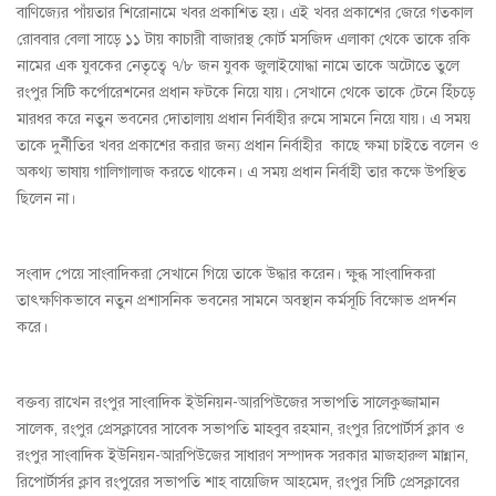
বাণিজ্যের পাঁয়তার শিরোনামে খবর প্রকাশিত হয়। এই খবর প্রকাশের জেরে গতকাল
রোববার বেলা সাড়ে ১১ টায় কাচারী বাজারস্থ কোর্ট মসজিদ এলাকা থেকে তাকে রকি
নামের এক যুবকের নেতৃত্বে ৭/৮ জন যুবক জুলাইযোদ্ধা নামে তাকে অটোতে তুলে
রংপুর সিটি কর্পোরেশনের প্রধান ফটকে নিয়ে যায়। সেখানে থেকে তাকে টেনে হিঁচড়ে
মারধর করে নতুন ভবনের দোতালায় প্রধান নির্বাহীর রুমে সামনে নিয়ে যায়। এ সময়
তাকে দুর্নীতির খবর প্রকাশের করার জন্য প্রধান নির্বাহীর কাছে ক্ষমা চাইতে বলেন ও
অকথ্য ভাষায় গালিগালাজ করতে থাকেন। এ সময় প্রধান নির্বাহী তার কক্ষে উপস্থিত
ছিলেন না।
সংবাদ পেয়ে সাংবাদিকরা সেখানে গিয়ে তাকে উদ্ধার করেন। ক্ষুব্ধ সাংবাদিকরা
তাৎক্ষণিকভাবে নতুন প্রশাসনিক ভবনের সামনে অবস্থান কর্মসূচি বিক্ষোভ প্রদর্শন
করে।
বক্তব্য রাখেন রংপুর সাংবাদিক ইউনিয়ন-আরপিউজের সভাপতি সালেকুজ্জামান
সালেক, রংপুর প্রেসক্লাবের সাবেক সভাপতি মাহবুব রহমান, রংপুর রিপোর্টার্স ক্লাব ও
রংপুর সাংবাদিক ইউনিয়ন-আরপিউজের সাধারণ সম্পাদক সরকার মাজহারুল মান্নান,
রিপোর্টার্সর ক্লাব রংপুরের সভাপতি শাহ বায়েজিদ আহমেদ, রংপুর সিটি প্রেসক্লাবের