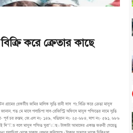
 বিক্রি করে ক্রেতার কাছে
 গ্রামের রেকর্ডীয় জমির মালিক স্মৃতি রানী দাস গং বিক্রি করে ক্রেতা মাসুদ
দাস জানান, গত মে মাসে গলাচিপা সাব-রেজিস্ট্রি অফিসে মাসুদ পন্ডিতের নামে স্মৃতি
- পূর্ব চর রুস্তম, জে.এল নং- ১৪৯, খতিয়ান নং- ২৫-৬৮৪, দাগ নং- ৫৯১, ৬৮৬
েই দি”িচ বলে মাসুদ পন্ডিত ঘুরা”েছ। টাকাটা আমাদের একান্ত জরুরী যেহেতু
ন্য গলাচিপা থেকে ঢাকায় রেফার করিয়েছে। টাকার অভাবে তাকে চিকিৎসা