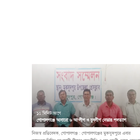
১০ মিনিট আগে
গোপালগঞ্জে আবারো ৬ আ’লীগ ও যুবলীগ নেতার পদত্যাগ
নিজস্ব প্রতিবেদক, গোপালগঞ্জ : গোপালগঞ্জের মুকসুদপুরে এবার