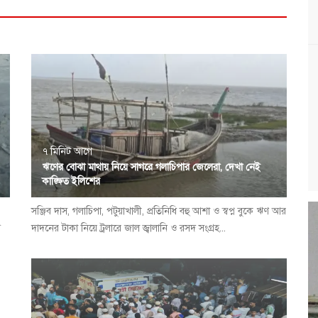
৭ মিনিট আগে
ঋণের বোঝা মাথায় নিয়ে সাগরে গলাচিপার জেলেরা, দেখা নেই
কাঙ্ক্ষিত ইলিশের
সঞ্জিব দাস, গলাচিপা, পটুয়াখালী, প্রতিনিধি বহু আশা ও স্বপ্ন বুকে ঋণ আর
ে
দাদনের টাকা নিয়ে ট্রলারে জাল জ্বালানি ও রসদ সংগ্রহ...