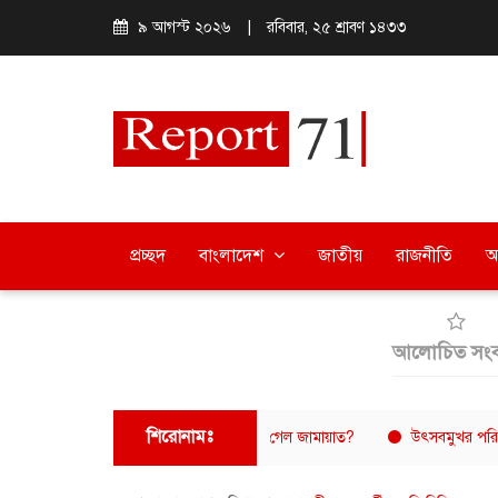
৯ আগস্ট ২০২৬
|
রবিবার, ২৫ শ্রাবণ ১৪৩৩
প্রচ্ছদ
বাংলাদেশ
জাতীয়
রাজনীতি
অ
আলোচিত সংব
শিরোনামঃ
ের ইতিহাসে নিজেদের ভূমিকা এড়িয়ে গেল জামায়াত?
উৎসবমুখর পরিবেশে বরিশাল