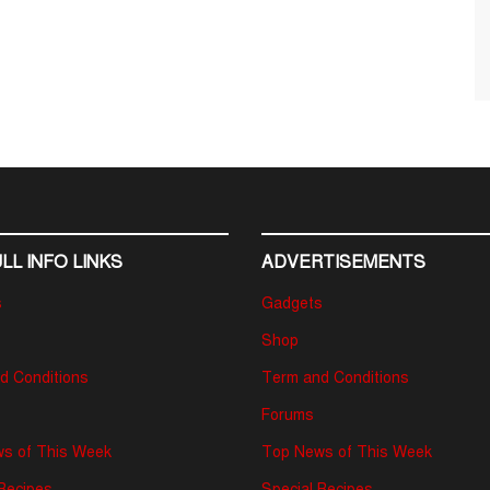
LL INFO LINKS
ADVERTISEMENTS
s
Gadgets
Shop
d Conditions
Term and Conditions
Forums
s of This Week
Top News of This Week
 Recipes
Special Recipes