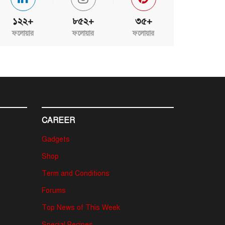
১২২+
৮৫২+
৩৫+
ফলোয়ার
ফলোয়ার
ফলোয়ার
CAREER
Gadgets
Shop
Term and Conditions
Forums
Top News of This Week
Special Recipes