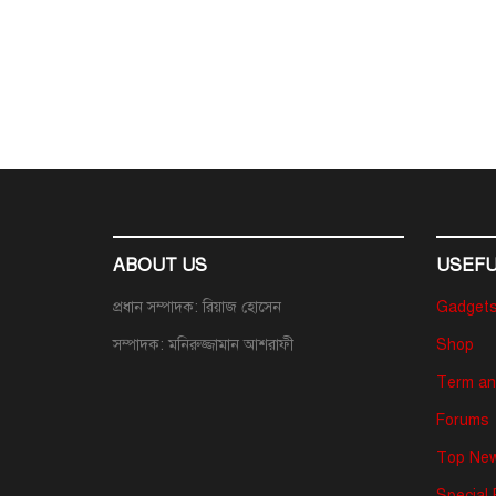
ABOUT US
USEFU
প্রধান সম্পাদক: রিয়াজ হোসেন
Gadget
সম্পাদক: মনিরুজ্জামান আশরাফী
Shop
Term an
Forums
Top New
Special