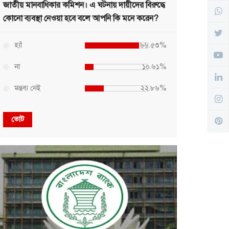
জাতীয় মানবাধিকার কমিশন। এ ঘটনায় দায়ীদের বিরুদ্ধে
কোনো ব্যবস্থা নেওয়া হবে বলে আপনি কি মনে করেন?
হ্যাঁ
৬৬.৫৩%
না
১০.৬১%
মন্তব্য নেই
২২.৮৬%
ভোট