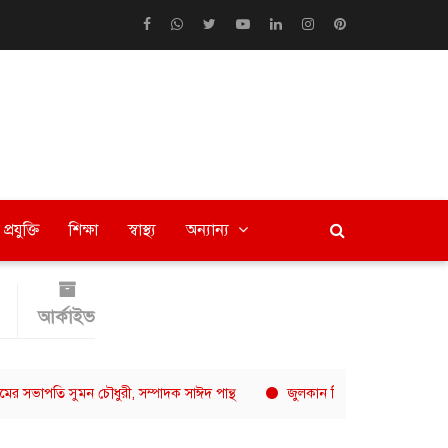
প্রযুক্তি
শিক্ষা
স্বাস্থ্য
অন্যান্য
আর্কাইভ
সুমন চৌধুরী, সম্পাদক সাঈদ পান্থ
জুলকান বিটডাউন ০২-এ অ্যামেচার ফাইটারদ