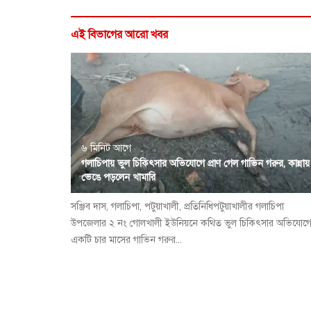
এই বিভাগের আরো খবর
৬ মিনিট আগে
গলাচিপায় ভুল চিকিৎসার অভিযোগে প্রাণ গেল গাভিন গরুর, কান্নায়
ভেঙে পড়লেন খামারি
সঞ্জিব দাস, গলাচিপা, পটুয়াখালী, প্রতিনিধিপটুয়াখালীর গলাচিপা
উপজেলার ২ নং গোলখালী ইউনিয়নে কথিত ভুল চিকিৎসার অভিযোগ
একটি চার মাসের গাভিন গরুর...