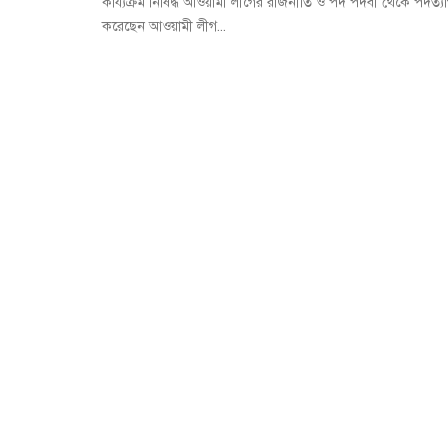
কায্যক্রম নিষিদ্ধ আওয়ামী লীগের রাজনীতি ও পদ পদবী থেকে পদত্য
করেছেন আওয়ামী লীগ...