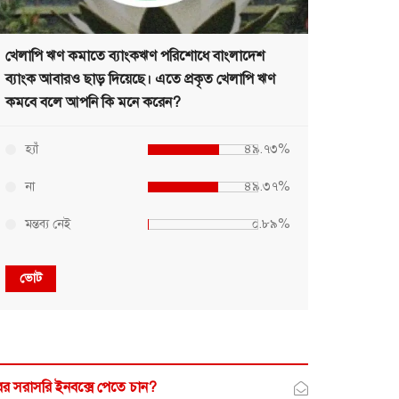
খেলাপি ঋণ কমাতে ব্যাংকঋণ পরিশোধে বাংলাদেশ
ব্যাংক আবারও ছাড় দিয়েছে। এতে প্রকৃত খেলাপি ঋণ
কমবে বলে আপনি কি মনে করেন?
হ্যাঁ
৪৯.৭৩%
না
৪৯.৩৭%
মন্তব্য নেই
০.৮৯%
ভোট
র সরাসরি ইনবক্সে পেতে চান?