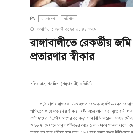
বাংলাদেশ
বরিশাল
প্রকাশিত: ১ জুলাই ২০২৫ ০১:৪১ পিএম
রাঙ্গাবালীতে রেকর্ডীয় জমি
প্রতারণার স্বীকার
সঞ্জিব দাস, গলাচিপা (পটুয়াখালী) প্রতিনিধি।
পটুয়াখালীর রাঙ্গাবালী উপজেলার চরমোন্তাজ ইউনিয়নের চরবেস্টিন
পন্ডিতের কাছে প্রতারণার স্বীকার। ঘটনাসূত্রে জানা যায়, স্মৃতি রানী 
রানী দাসের ¯’ানীয় মাপের ২০ কড়া জমি বিক্রি করেন। যাহার মৌজা
ও ৬৮৭। সেখানে মাসুদ পন্ডিতের কাছে ১ লক্ষ টাকা পাওনা থাকে। দ
আমার বড় ভাই পরিমল দাস অসু¯’্য থাকায় তাকে উন্নত চিকিৎসার জ