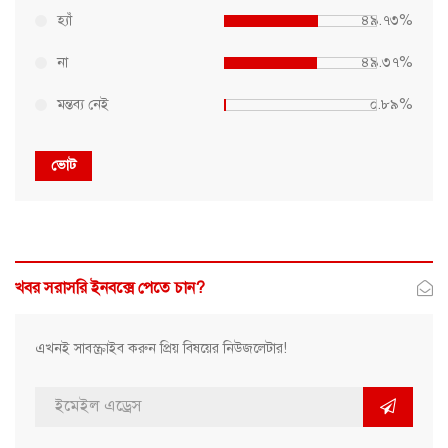
হ্যাঁ
৪৯.৭৩%
না
৪৯.৩৭%
মন্তব্য নেই
০.৮৯%
ভোট
খবর সরাসরি ইনবক্সে পেতে চান?
এখনই সাবস্ক্রাইব করুন প্রিয় বিষয়ের নিউজলেটার!