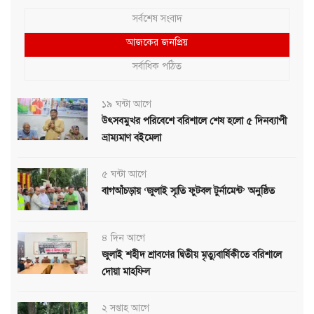
সর্বশেষ সংবাদ
আজকের জনপ্রিয়
সর্বাধিক পঠিত
১৯ ঘন্টা আগে
উৎসবমুখর পরিবেশে বরিশালে শেষ হলো ৫ দিনব্যাপী
ভ্রাম্যমাণ বইমেলা
৫ ঘন্টা আগে
বাগআঁচড়ায় ‘জুলাই স্মৃতি ফুটবল টুর্নামেন্ট’ অনুষ্ঠিত
৪ দিন আগে
জুলাই শহীদ শ্রাবণের দ্বিতীয় মৃত্যুবার্ষিকীতে বরিশালে
দোয়া মাহফিল
২ সপ্তাহ আগে