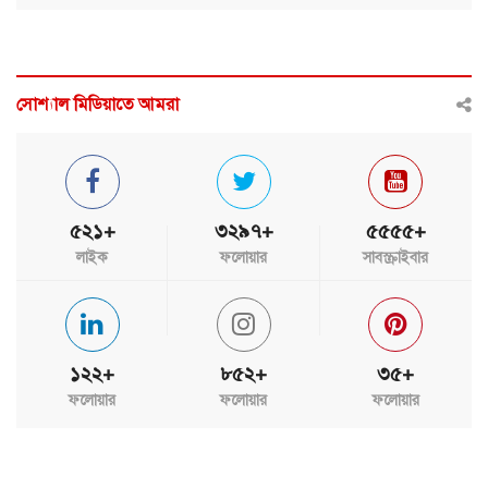
সোশ্যাল মিডিয়াতে আমরা
৫২১+
৩২৯৭+
৫৫৫৫+
লাইক
ফলোয়ার
সাবস্ক্রাইবার
১২২+
৮৫২+
৩৫+
ফলোয়ার
ফলোয়ার
ফলোয়ার