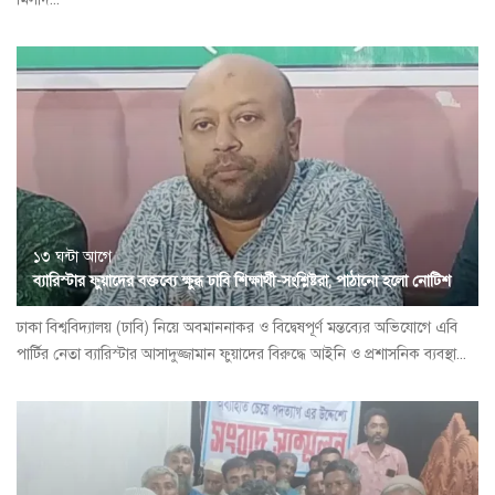
১৩ ঘন্টা আগে
ব্যারিস্টার ফুয়াদের বক্তব্যে ক্ষুব্ধ ঢাবি শিক্ষার্থী-সংশ্লিষ্টরা, পাঠানো হলো নোটিশ
ঢাকা বিশ্ববিদ্যালয় (ঢাবি) নিয়ে অবমাননাকর ও বিদ্বেষপূর্ণ মন্তব্যের অভিযোগে এবি
পার্টির নেতা ব্যারিস্টার আসাদুজ্জামান ফুয়াদের বিরুদ্ধে আইনি ও প্রশাসনিক ব্যবস্থা...