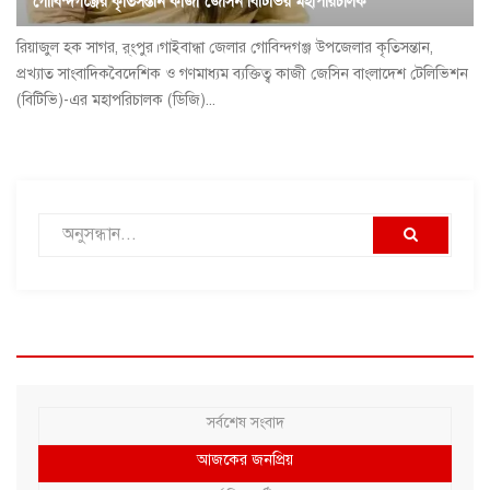
গোবিন্দগঞ্জের কৃতিসন্তান কাজী জেসিন বিটিভির মহাপরিচালক
রিয়াজুল হক সাগর, র্ংপুর।গাইবান্ধা জেলার গোবিন্দগঞ্জ উপজেলার কৃতিসন্তান,
প্রখ্যাত সাংবাদিকবৈদেশিক ও গণমাধ্যম ব্যক্তিত্ব কাজী জেসিন বাংলাদেশ টেলিভিশন
(বিটিভি)-এর মহাপরিচালক (ডিজি)...
সর্বশেষ সংবাদ
আজকের জনপ্রিয়