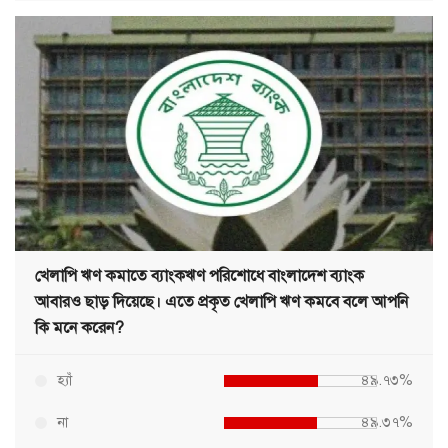
খেলাপি ঋণ কমাতে ব্যাংকঋণ পরিশোধে বাংলাদেশ ব্যাংক
আবারও ছাড় দিয়েছে। এতে প্রকৃত খেলাপি ঋণ কমবে বলে আপনি
কি মনে করেন?
হ্যাঁ
৪৯.৭৩%
না
৪৯.৩৭%