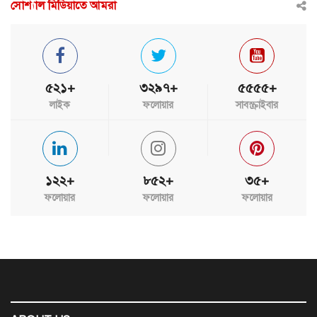
সোশ্যাল মিডিয়াতে আমরা
৫২১+
৩২৯৭+
৫৫৫৫+
লাইক
ফলোয়ার
সাবস্ক্রাইবার
১২২+
৮৫২+
৩৫+
ফলোয়ার
ফলোয়ার
ফলোয়ার