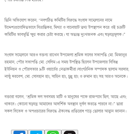
তিনি অভিযোগ করেন, “নবগঠিত কমিটির বিরুদ্ধে সংবাদ সম্মেলনের নামে
উদ্দেশ্যপ্রণোদিতভাবে বিভ্রান্তিকর, মিথ্যা ও বানোয়াট তথ্য উপস্থাপন করে ওই চক্রটি
কমিটির ভাবমূর্তি ক্ষুণ্ণ করার চেষ্টা করছে। যা অত্যন্ত দুঃখজনক এবং ষড়যন্ত্রমূলক।”
সংবাদ সম্মেলনে আরও বক্তব্য রাখেন উপজেলা শ্রমিক দলের সভাপতি মো. মিজানুর
রহমান, পৌর সভাপতি মো. সেলিম।এ সময় উপস্থিত ছিলেন উপজেলার বিভিন্ন
ইউনিয়ন ও পৌরসভার ৯টি ওয়ার্ডের নেতাকর্মীরা।সাংগঠনিক সম্পাদক ছালাম সরদার,
নান্ঠু দরবেশ, মো. সোবহান হাং, সাহিন হাং, চুন্নু হাং ও রুমান হাং সহ আরও অনেকে।
বক্তারা বলেন, “শ্রমিক দল সবসময় মাটি ও মানুষের পক্ষে রাজপথে ছিল, আছে এবং
থাকবে। কোনো ষড়যন্ত্র আমাদের আদর্শিক অবস্থান দুর্বল করতে পারবে না।” তারা
সকল বিভেদ ও অপপ্রচারের বিরুদ্ধে ঐক্যবদ্ধ প্রতিরোধ গড়ে তোলার আহ্বান জানান।