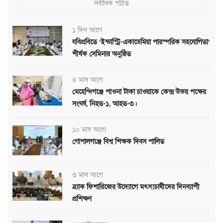
সর্বাধিক পঠিত
১ দিন আগে
যবিপ্রবিতে ‘ইন্ডাস্ট্রি-একাডেমিয়া পারস্পরিক সহযোগিতা’
শীর্ষক সেমিনার অনুষ্ঠিত
৪ মাস আগে
মেহেন্দিগঞ্জে পাওনা টাকা চাওয়াকে কেন্দ্র উভয় পক্ষের
সংঘর্ষ, নিহত-১, আহত-৩।
১০ মাস আগে
গোপালগঞ্জে বিশ্ব শিক্ষক দিবস পালিত
৩ মাস আগে
ব্র্যাক ফিশারিজের উদ্যোগে মৎস্যচাষীদের দিনব্যাপী
প্রশিক্ষণ