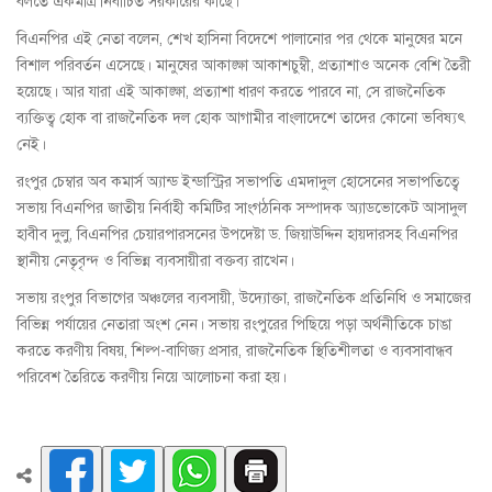
বলতে একমাত্র নির্বাচিত সরকারের কাছে।
বিএনপির এই নেতা বলেন, শেখ হাসিনা বিদেশে পালানোর পর থেকে মানুষের মনে
বিশাল পরিবর্তন এসেছে। মানুষের আকাঙ্ক্ষা আকাশচুম্বী, প্রত্যাশাও অনেক বেশি তৈরী
হয়েছে। আর যারা এই আকাঙ্ক্ষা, প্রত্যাশা ধারণ করতে পারবে না, সে রাজনৈতিক
ব্যক্তিত্ব হোক বা রাজনৈতিক দল হোক আগামীর বাংলাদেশে তাদের কোনো ভবিষ্যৎ
নেই।
রংপুর চেম্বার অব কমার্স অ্যান্ড ইন্ডাস্ট্রির সভাপতি এমদাদুল হোসেনের সভাপতিত্বে
সভায় বিএনপির জাতীয় নির্বাহী কমিটির সাংগঠনিক সম্পাদক অ্যাডভোকেট আসাদুল
হাবীব দুলু, বিএনপির চেয়ারপারসনের উপদেষ্টা ড. জিয়াউদ্দিন হায়দারসহ বিএনপির
স্থানীয় নেতৃবৃন্দ ও বিভিন্ন ব্যবসায়ীরা বক্তব্য রাখেন।
সভায় রংপুর বিভাগের অঞ্চলের ব্যবসায়ী, উদ্যোক্তা, রাজনৈতিক প্রতিনিধি ও সমাজের
বিভিন্ন পর্যায়ের নেতারা অংশ নেন। সভায় রংপুরের পিছিয়ে পড়া অর্থনীতিকে চাঙা
করতে করণীয় বিষয়, শিল্প-বাণিজ্য প্রসার, রাজনৈতিক স্থিতিশীলতা ও ব্যবসাবান্ধব
পরিবেশ তৈরিতে করণীয় নিয়ে আলোচনা করা হয়।