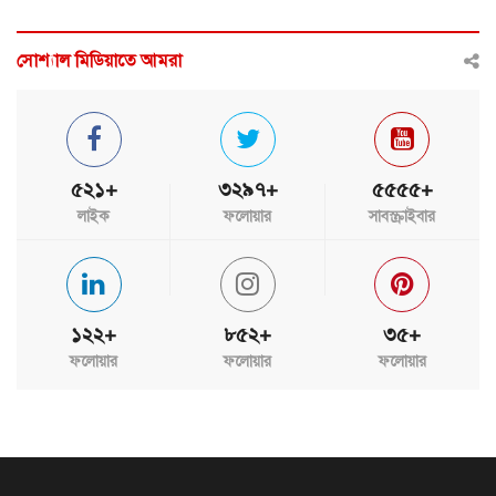
সোশ্যাল মিডিয়াতে আমরা
৫২১+
৩২৯৭+
৫৫৫৫+
লাইক
ফলোয়ার
সাবস্ক্রাইবার
১২২+
৮৫২+
৩৫+
ফলোয়ার
ফলোয়ার
ফলোয়ার