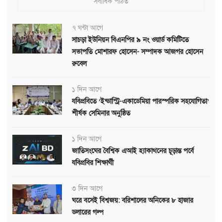
সর্বাধিক পঠিত
৭ ঘন্টা আগে
সাচড়া ইউনিয়ন বিএনপির ৯ নং ওয়ার্ড কমিটিতে
সভাপতি মোশারফ হোসেন- সম্পাদক আজগর হোসেন
রুবেল
১ দিন আগে
যবিপ্রবিতে ‘ইন্ডাস্ট্রি-একাডেমিয়া পারস্পরিক সহযোগিতা’
শীর্ষক সেমিনার অনুষ্ঠিত
১ দিন আগে
জাতিসংঘের বৈশ্বিক এআই হ্যাকাথনের চূড়ান্ত পর্বে
যবিপ্রবির শিক্ষার্থী
৩ দিন আগে
ঘরে বসেই বিশ্বজয়: বরিশালের অনিকের ৮ হাজার
ডলারের গল্প