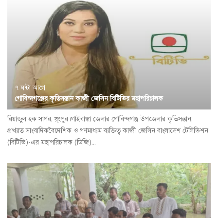
৭ ঘন্টা আগে
গোবিন্দগঞ্জের কৃতিসন্তান কাজী জেসিন বিটিভির মহাপরিচালক
রিয়াজুল হক সাগর, র্ংপুর।গাইবান্ধা জেলার গোবিন্দগঞ্জ উপজেলার কৃতিসন্তান,
প্রখ্যাত সাংবাদিকবৈদেশিক ও গণমাধ্যম ব্যক্তিত্ব কাজী জেসিন বাংলাদেশ টেলিভিশন
(বিটিভি)-এর মহাপরিচালক (ডিজি)...