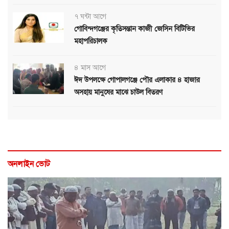
৭ ঘন্টা আগে
গোবিন্দগঞ্জের কৃতিসন্তান কাজী জেসিন বিটিভির
মহাপরিচালক
৪ মাস আগে
ঈদ উপলক্ষে গোপালগঞ্জে পৌর এলাকার ৪ হাজার
অসহায় মানুষের মাঝে চাউল বিতরণ
অনলাইন ভোট