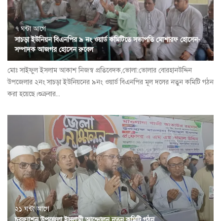
৭ ঘন্টা আগে
সাচড়া ইউনিয়ন বিএনপির ৯ নং ওয়ার্ড কমিটিতে সভাপতি মোশারফ হোসেন-
সম্পাদক আজগর হোসেন রুবেল
মোঃ সাইফুল ইসলাম আকাশ নিজস্ব প্রতিবেদক,ভোলা:ভোলার বোরহানউদ্দিন
উপজেলার ২নং সাচড়া ইউনিয়নের ৯নং ওয়ার্ড বিএনপির মূল দলের নতুন কমিটি গঠন
করা হয়েছে।শুক্রবার...
২১ ঘন্টা আগে
চরফ্যাশন উপজেলা ইসলামী আন্দোলন নতুন কমিটি গঠন