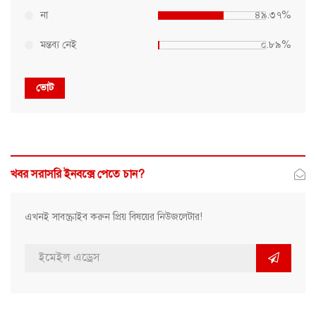
না
৪৯.৩৭%
মন্তব্য নেই
০.৮৯%
ভোট
খবর সরাসরি ইনবক্সে পেতে চান?
এখনই সাবস্ক্রাইব করুন প্রিয় বিষয়ের নিউজলেটার!