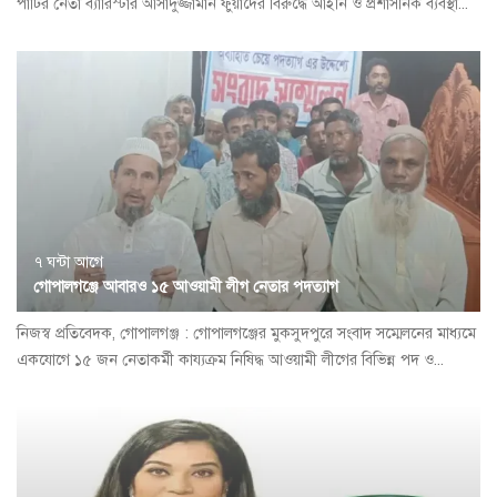
পার্টির নেতা ব্যারিস্টার আসাদুজ্জামান ফুয়াদের বিরুদ্ধে আইনি ও প্রশাসনিক ব্যবস্থা...
৭ ঘন্টা আগে
গোপালগঞ্জে আবারও ১৫ আওয়ামী লীগ নেতার পদত্যাগ
নিজস্ব প্রতিবেদক, গোপালগঞ্জ : গোপালগঞ্জের মুকসুদপুরে সংবাদ সম্মেলনের মাধ্যমে
একযোগে ১৫ জন নেতাকর্মী কায্যক্রম নিষিদ্ধ আওয়ামী লীগের বিভিন্ন পদ ও...