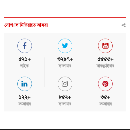
সোশ্যাল মিডিয়াতে আমরা
৫২১+
৩২৯৭+
৫৫৫৫+
লাইক
ফলোয়ার
সাবস্ক্রাইবার
১২২+
৮৫২+
৩৫+
ফলোয়ার
ফলোয়ার
ফলোয়ার