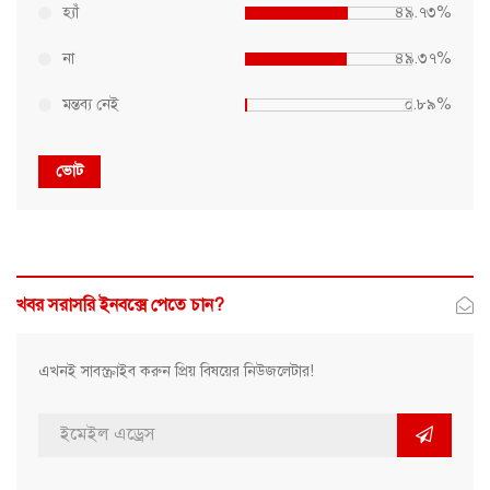
হ্যাঁ
৪৯.৭৩%
না
৪৯.৩৭%
মন্তব্য নেই
০.৮৯%
ভোট
খবর সরাসরি ইনবক্সে পেতে চান?
এখনই সাবস্ক্রাইব করুন প্রিয় বিষয়ের নিউজলেটার!