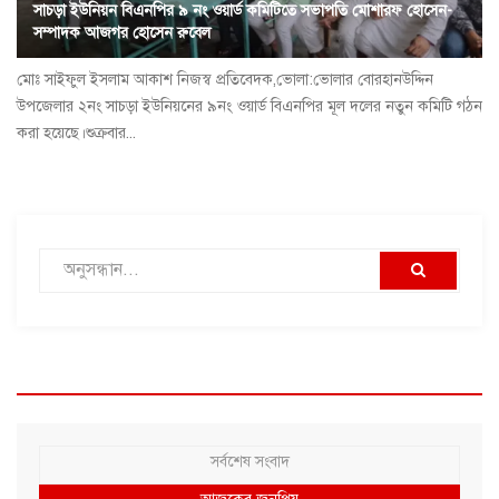
সাচড়া ইউনিয়ন বিএনপির ৯ নং ওয়ার্ড কমিটিতে সভাপতি মোশারফ হোসেন-
সম্পাদক আজগর হোসেন রুবেল
মোঃ সাইফুল ইসলাম আকাশ নিজস্ব প্রতিবেদক,ভোলা:ভোলার বোরহানউদ্দিন
উপজেলার ২নং সাচড়া ইউনিয়নের ৯নং ওয়ার্ড বিএনপির মূল দলের নতুন কমিটি গঠন
করা হয়েছে।শুক্রবার...
সর্বশেষ সংবাদ