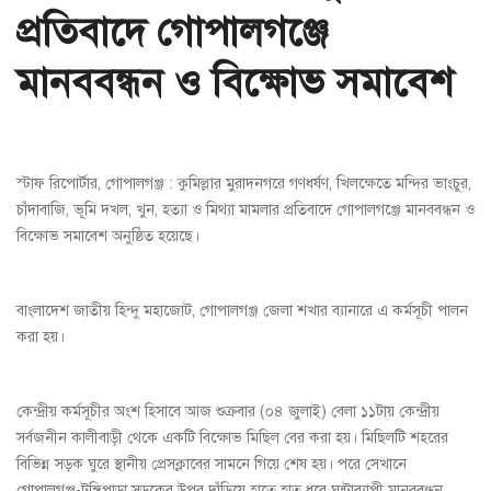
প্রতিবাদে গোপালগঞ্জে
মানববন্ধন ও বিক্ষোভ সমাবেশ
স্টাফ রিপোর্টার, গোপালগঞ্জ : কুমিল্লার মুরাদনগরে গণধর্ষণ, খিলক্ষেতে মন্দির ভাংচুর,
চাঁদাবাজি, ভূমি দখল, খুন, হত্যা ও মিথ্যা মামলার প্রতিবাদে গোপালগঞ্জে মানববন্ধন ও
বিক্ষোভ সমাবেশ অনুষ্ঠিত হয়েছে।
বাংলাদেশ জাতীয় হিন্দু মহাজোট, গোপালগঞ্জ জেলা শখার ব্যানারে এ কর্মসূচী পালন
করা হয়।
কেন্দ্রীয় কর্মসূচীর অংশ হিসাবে আজ শুক্রবার (০৪ জুলাই) বেলা ১১টায় কেন্দ্রীয়
সর্বজনীন কালীবাড়ী থেকে একটি বিক্ষোভ মিছিল বের করা হয়। মিছিলটি শহরের
বিভিন্ন সড়ক ঘুরে স্থানীয় প্রেসক্লাবের সামনে গিয়ে শেষ হয়। পরে সেখানে
গোপালগঞ্জ-টুঙ্গিপাড়া সড়কের উপর দাঁড়িয়ে হাতে হাত ধরে ঘন্টাব্যাপী মানববন্ধন