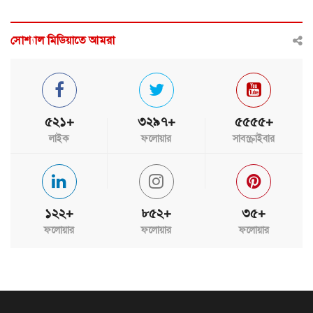
সোশ্যাল মিডিয়াতে আমরা
৫২১+
৩২৯৭+
৫৫৫৫+
লাইক
ফলোয়ার
সাবস্ক্রাইবার
১২২+
৮৫২+
৩৫+
ফলোয়ার
ফলোয়ার
ফলোয়ার