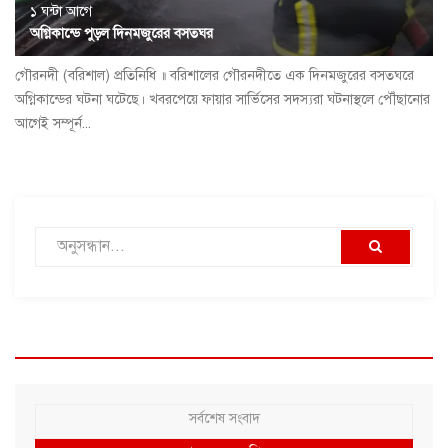
১ ঘন্টা আগে
অগ্নিকান্ডে পুড়ল দিনমজুরের বসতঘর
গৌরনদী (বরিশাল) প্রতিনিধি ॥ বরিশালের গৌরনদীতে এক দিনমজুরের বসতঘরে
অগ্নিকান্ডের ঘটনা ঘটেছে। খবরপেয়ে ফায়ার সার্ভিসের সদস্যরা ঘটনাস্থলে পৌঁছানোর
আগেই সম্পূর্ন...
সর্বশেষ সংবাদ