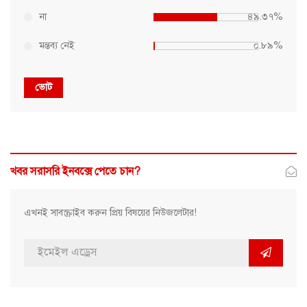
না
৪৯.৩৭%
মন্তব্য নেই
০.৮৯%
ভোট
খবর সরাসরি ইনবক্সে পেতে চান?
এখনই সাবস্ক্রাইব করুন প্রিয় বিষয়ের নিউজলেটার!