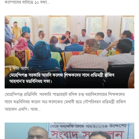
ক্যাম্পাসের দাবিতে ১০ দফা...
১ ঘন্টা আগে
মেহেন্দিগঞ্জ সরকারি আরসি কলেজ শিক্ষকদের সাথে প্রতিমন্ত্রী রাজিব
আহসান'র মতবিনিময় সভা।
মেহেন্দিগঞ্জ প্রতিনিধি: সরকারি পাতারহাট রসিক চন্দ্র মহাবিদ্যালয়ের শিক্ষকদের
সাথে মতবিনিময় করেন অত্র কলেজের মেধাবী ছাত্র নৌপরিবহন প্রতিমন্ত্রী রাজিব
আহসান এমপি। আজ...