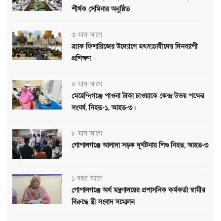
শীর্ষক সেমিনার অনুষ্ঠিত
৩ মাস আগে
ব্র্যাক ফিশারিজের উদ্যোগে মৎস্যচাষীদের দিনব্যাপী
প্রশিক্ষণ
৪ মাস আগে
মেহেন্দিগঞ্জে পাওনা টাকা চাওয়াকে কেন্দ্র উভয় পক্ষের
সংঘর্ষ, নিহত-১, আহত-৩।
৮ মাস আগে
গোপালগঞ্জে আলাদা সড়ক দূর্ঘটনায় শিশু নিহত, আহত-৩
১ বছর আগে
গোপালগঞ্জে অর্থ মন্ত্রণালয়ের প্রশাসনিক কর্মকর্তা স্বামীর
বিরুদ্ধে স্ত্রী সংবাদ সম্মেলন