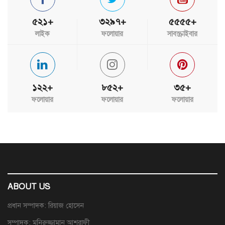
৫২১+
৩২৯৭+
৫৫৫৫+
লাইক
ফলোয়ার
সাবস্ক্রাইবার
১২২+
৮৫২+
৩৫+
ফলোয়ার
ফলোয়ার
ফলোয়ার
ABOUT US
প্রধান সম্পাদক: রিয়াজ হোসেন
সম্পাদক: মনিরুজ্জামান আশরাফী