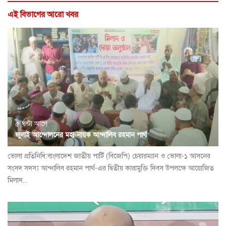
এই বিভাগের আরো খবর
৫ ঘন্টা আগে
জুলাই আন্দোলনের মহা-নায়ক আন্দালিব রহমান পার্থ
ভোলা প্রতিনিধি:বাংলাদেশ জাতীয় পার্টি (বিজেপি) চেয়ারম্যান ও ভোলা-১ আসনের
সংসদ সদস্য আন্দালিব রহমান পার্থ-এর দ্বিতীয় কারামুক্তি দিবস উপলক্ষে আয়োজিত
মিলাদ...