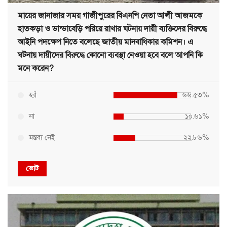
মায়ের জানাজার সময় গাজীপুরের বিএনপি নেতা আলী আজমকে
হাতকড়া ও ডান্ডাবেড়ি পরিয়ে রাখার ঘটনায় দায়ী ব্যক্তিদের বিরুদ্ধে
আইনি পদক্ষেপ নিতে বলেছে জাতীয় মানবাধিকার কমিশন। এ
ঘটনায় দায়ীদের বিরুদ্ধে কোনো ব্যবস্থা নেওয়া হবে বলে আপনি কি
মনে করেন?
হ্যাঁ
৬৬.৫৩%
না
১০.৬১%
মন্তব্য নেই
২২.৮৬%
ভোট