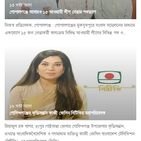
১৩ ঘন্টা আগে
গোপালগঞ্জে আবারও ১৫ আওয়ামী লীগ নেতার পদত্যাগ
নিজস্ব প্রতিবেদক, গোপালগঞ্জ : গোপালগঞ্জের মুকসুদপুরে সংবাদ সম্মেলনের মাধ্যমে
একযোগে ১৫ জন নেতাকর্মী কায্যক্রম নিষিদ্ধ আওয়ামী লীগের বিভিন্ন পদ ও...
১৬ ঘন্টা আগে
গোবিন্দগঞ্জের কৃতিসন্তান কাজী জেসিন বিটিভির মহাপরিচালক
রিয়াজুল হক সাগর, র্ংপুর।গাইবান্ধা জেলার গোবিন্দগঞ্জ উপজেলার কৃতিসন্তান,
প্রখ্যাত সাংবাদিকবৈদেশিক ও গণমাধ্যম ব্যক্তিত্ব কাজী জেসিন বাংলাদেশ টেলিভিশন