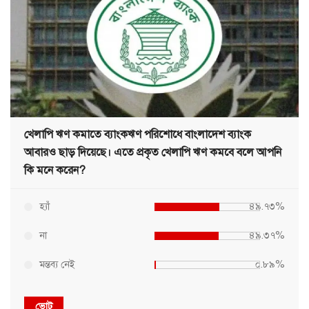
খেলাপি ঋণ কমাতে ব্যাংকঋণ পরিশোধে বাংলাদেশ ব্যাংক
আবারও ছাড় দিয়েছে। এতে প্রকৃত খেলাপি ঋণ কমবে বলে আপনি
কি মনে করেন?
হ্যাঁ
৪৯.৭৩%
না
৪৯.৩৭%
মন্তব্য নেই
০.৮৯%
ভোট