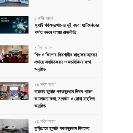
১ ঘন্টা আগে
জুলাই গণঅভ্যুত্থানের দুই বছর: স্মার্টফোনের
পর্দায় বদলে যাওয়া রাজনীতি
১ দিন আগে
শিশু ও কিশোর-কিশোরীর স্বাস্থ্যকর আচরণ
প্রচারে অবহিতকরণ ও মতবিনিময় সভা
অনুষ্ঠিত
১৩ ঘন্টা আগে
বামনায় জুলাই গণঅভ্যুত্থান দিবস পালন:
আলোচনা সভা, সংবর্ধনা ও দোয়া মাহফিল
অনুষ্ঠিত
১৩ ঘন্টা আগে
কুড়িগ্রামে জুলাই গণঅভ্যুত্থান দিবসের