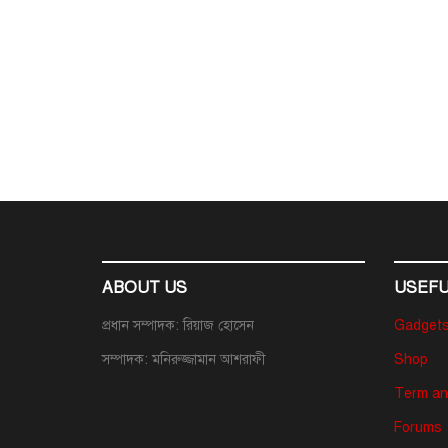
ABOUT US
USEFU
প্রধান সম্পাদক: রিয়াজ হোসেন
Gadget
সম্পাদক: মনিরুজ্জামান আশরাফী
Shop
Term an
Forums