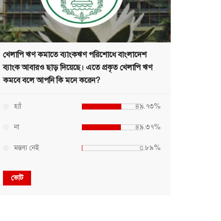
খেলাপি ঋণ কমাতে ব্যাংকঋণ পরিশোধে বাংলাদেশ
ব্যাংক আবারও ছাড় দিয়েছে। এতে প্রকৃত খেলাপি ঋণ
কমবে বলে আপনি কি মনে করেন?
হ্যাঁ
৪৯.৭৩%
না
৪৯.৩৭%
মন্তব্য নেই
০.৮৯%
ভোট