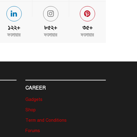
১২২+
৮৫২+
৩৫+
ফলোয়ার
ফলোয়ার
ফলোয়ার
CAREER
Gadgets
Shop
Term and Conditions
Forums