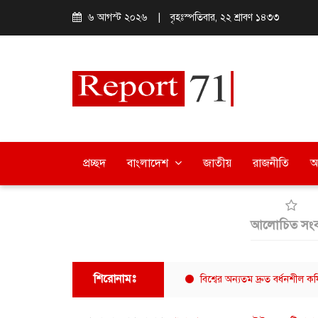
৬ আগস্ট ২০২৬
|
বৃহঃস্পতিবার, ২২ শ্রাবণ ১৪৩৩
প্রচ্ছদ
বাংলাদেশ
জাতীয়
রাজনীতি
অ
আলোচিত সংব
শিরোনামঃ
ে বিভাগীয় পাঠক সমাবেশ অনুষ্ঠিত
বিশ্বের অন্যতম দ্রুত বর্ধনশীল কফি চেইন 