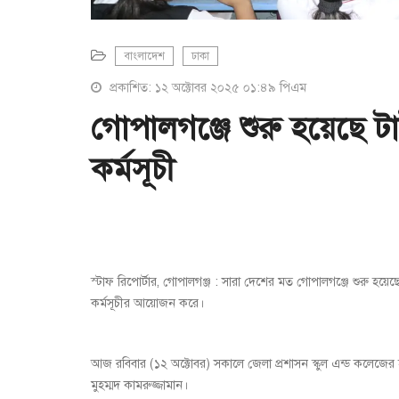
বাংলাদেশ
ঢাকা
প্রকাশিত: ১২ অক্টোবর ২০২৫ ০১:৪৯ পিএম
গোপালগঞ্জে শুরু হয়েছে ট
কর্মসূচী
স্টাফ রিপোর্টার, গোপালগঞ্জ : সারা দেশের মত গোপালগঞ্জে শুরু হয়ে
কর্মসূচীর আয়োজন করে।
আজ রবিবার (১২ অক্টোবর) সকালে জেলা প্রশাসন স্কুল এন্ড কলেজের হল
মুহম্মদ কামরুজ্জামান।