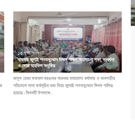
১৩ ঘন্টা আগে
বামনায় জুলাই গণঅভ্যুত্থান দিবস পালন: আলোচনা সভা, সংবর্ধনা
ও দোয়া মাহফিল অনুষ্ঠিত
​মাসুদ রেজা ফয়সাল:বরগুনার বামনায় যথাযোগ্য মর্যাদায় ও ভাবগম্ভীর
রম
পরিবেশে নানা কর্মসূচির মধ্য দিয়ে জুলাই গণঅভ্যুত্থান দিবস পালিত
হয়েছে। দিবসটি উপলক্ষে...