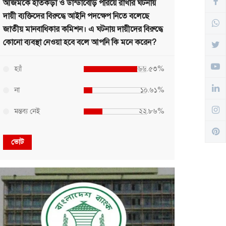
আজমকে হাতকড়া ও ডান্ডাবেড়ি পরিয়ে রাখার ঘটনায়
দায়ী ব্যক্তিদের বিরুদ্ধে আইনি পদক্ষেপ নিতে বলেছে
জাতীয় মানবাধিকার কমিশন। এ ঘটনায় দায়ীদের বিরুদ্ধে
কোনো ব্যবস্থা নেওয়া হবে বলে আপনি কি মনে করেন?
হ্যাঁ
৬৬.৫৩%
না
১০.৬১%
মন্তব্য নেই
২২.৮৬%
ভোট