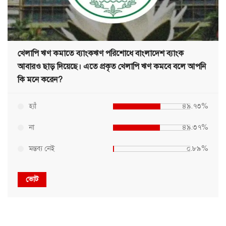
খেলাপি ঋণ কমাতে ব্যাংকঋণ পরিশোধে বাংলাদেশ ব্যাংক
আবারও ছাড় দিয়েছে। এতে প্রকৃত খেলাপি ঋণ কমবে বলে আপনি
কি মনে করেন?
হ্যাঁ
৪৯.৭৩%
না
৪৯.৩৭%
মন্তব্য নেই
০.৮৯%
ভোট