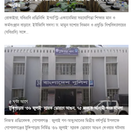
অনুষ্ঠিত
রোকাইয়া, যবিপ্রবি প্রতিনিধি :ইন্ডাস্ট্রি-একাডেমিয়া সহযোগিতা শিক্ষার মান ও
কর্মসংস্থান বাড়াবে: ইউজিসি সদস্য ড. মামুন যশোর বিজ্ঞান ও প্রযুক্তি বিশ্ববিদ্যালয়ের
(যবিপ্রবি) সঙ্গে...
৫ ঘন্টা আগে
টুঙ্গিপাড়ায় ‘৩৬ জুলাই’ স্মারক তোরণে আগুন, ৭৫ জনকে আসামী করে মামলা
নিজস্ব প্রতিবেদক, গোপালগঞ্জ : জুলাই গণ-অভ্যুত্থানের দ্বিতীয় বর্ষপূর্তি উপলক্ষে
গোপালগঞ্জের টুঙ্গিপাড়ায় নির্মিত ‘৩৬ জুলাই’ স্মারক তোরণে আগুন দেওয়ার ঘটনায়