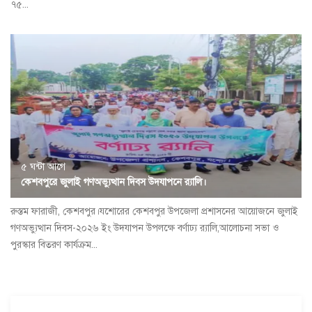
৭৫...
৫ ঘন্টা আগে
কেশবপুরে জুলাই গণঅভ্যুত্থান দিবস উদযাপনে র‍্যালি।
রুস্তম ফারাজী, কেশবপুর।যশোরের কেশবপুর উপজেলা প্রশাসনের আয়োজনে জুলাই
গণঅভ্যুত্থান দিবস-২০২৬ ইং উদযাপন উপলক্ষে বর্ণাঢ্য র‍্যালি,আলোচনা সভা ও
পুরস্কার বিতরণ কার্যক্রম...