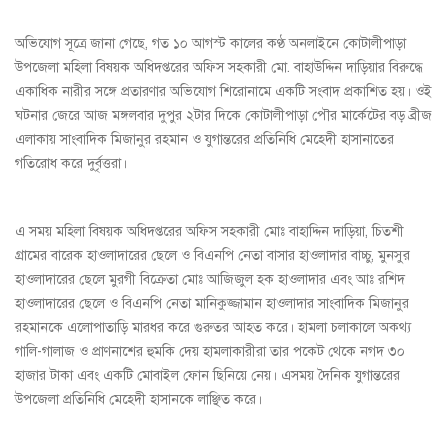
অভিযোগ সূত্রে জানা গেছে, গত ১০ আগস্ট কালের কণ্ঠ অনলাইনে কোটালীপাড়া
উপজেলা মহিলা বিষয়ক অধিদপ্তরের অফিস সহকারী মো. বাহাউদ্দিন দাড়িয়ার বিরুদ্ধে
একাধিক নারীর সঙ্গে প্রতারণার অভিযোগ শিরোনামে একটি সংবাদ প্রকাশিত হয়। ওই
ঘটনার জেরে আজ মঙ্গলবার দুপুর ২টার দিকে কোটালীপাড়া পৌর মার্কেটের বড় ব্রীজ
এলাকায় সাংবাদিক মিজানুর রহমান ও যুগান্তরের প্রতিনিধি মেহেদী হাসানাতের
গতিরোধ করে দুর্বৃত্তরা।
এ সময় মহিলা বিষয়ক অধিদপ্তরের অফিস সহকারী মোঃ বাহাদ্দিন দাড়িয়া, চিতশী
গ্রামের বারেক হাওলাদারের ছেলে ও বিএনপি নেতা বাসার হাওলাদার বাচ্চু, মুনসুর
হাওলাদারের ছেলে মুরগী বিক্রেতা মোঃ আজিজুল হক হাওলাদার এবং আঃ রশিদ
হাওলাদারের ছেলে ও বিএনপি নেতা মানিকুজ্জামান হাওলাদার সাংবাদিক মিজানুর
রহমানকে এলোপাতাড়ি মারধর করে গুরুতর আহত করে। হামলা চলাকালে অকথ্য
গালি-গালাজ ও প্রাণনাশের হুমকি দেয় হামলাকারীরা তার পকেট থেকে নগদ ৩০
হাজার টাকা এবং একটি মোবাইল ফোন ছিনিয়ে নেয়। এসময় দৈনিক যুগান্তরের
উপজেলা প্রতিনিধি মেহেদী হাসানকে লাঞ্ছিত করে।