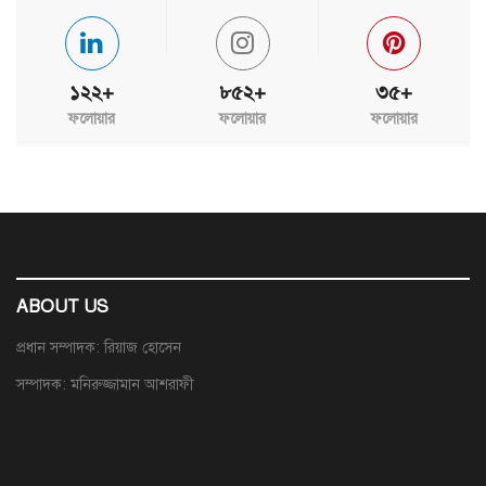
১২২+
৮৫২+
৩৫+
ফলোয়ার
ফলোয়ার
ফলোয়ার
ABOUT US
প্রধান সম্পাদক: রিয়াজ হোসেন
সম্পাদক: মনিরুজ্জামান আশরাফী