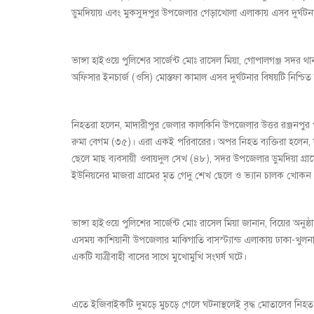
ডুমদিয়ায় এবং মুকসুদপুর উপজেলার গেড়াখোলা এলাকায় এসব দুর্ঘটন
ভাঙ্গা হাইওয়ে পুলিশের সার্জেন্ট মোঃ রাসেল মিয়া, গোপালগঞ্জ সদর 
অফিসার ইনচার্জ (ওসি) মোস্তফা কামাল এসব দুর্ঘটনার বিষয়টি নিশ্চি
নিহতরা হলেন, মাদারীপুর জেলার কালকিনি উপজেলার উত্তর রঞ্জনপুর পা
রুমা বেগম (৩৫)। এরা একই পরিবারের। অপর নিহত ব্যক্তিরা হলেন, ফ
ছেলে মাছ ব্যবসায়ী ওবায়দুল সেখ (৪৮), সদর উপজেলার ডুমদিয়া গ্র
ইউনিয়নের মাজরা গ্রামের মৃত গেদু শেখ ছেলে ও ভ্যান চালক খোক
ভাঙ্গা হাইওয়ে পুলিশের সার্জেন্ট মোঃ রাসেল মিয়া জানান, বিয়ের অন
এসময় কাশিয়ানী উপজেলার মাঝিগাতি বাসস্ট্যান্ড এলাকায় ঢাকা-খু
একটি যাত্রীবাহী বাসের সাথে মুখোমুখি সংঘর্ষ ঘটে।
এতে ইজিবাইকটি দুমড়ে মুচড়ে গেলে ঘটনাস্থলেই বৃদ্ধ মোতালেব 