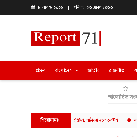
৮ আগস্ট ২০২৬
|
শনিবার, ২৩ শ্রাবণ ১৪৩৩
প্রচ্ছদ
বাংলাদেশ
জাতীয়
রাজনীতি
অ
আলোচিত সংব
শিরোনামঃ
র ফুয়াদের বক্তব্যে ক্ষুব্ধ ঢাবি শিক্ষার্থী-সংশ্লিষ্টরা, পাঠানো হলো নোটিশ
ক্যাফে আমাজন