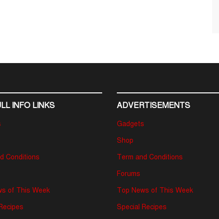
LL INFO LINKS
ADVERTISEMENTS
s
Gadgets
Shop
d Conditions
Term and Conditions
Forums
s of This Week
Top News of This Week
 Recipes
Special Recipes