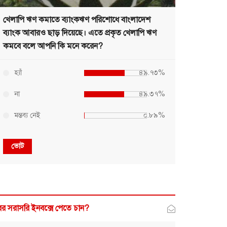
খেলাপি ঋণ কমাতে ব্যাংকঋণ পরিশোধে বাংলাদেশ
ব্যাংক আবারও ছাড় দিয়েছে। এতে প্রকৃত খেলাপি ঋণ
কমবে বলে আপনি কি মনে করেন?
হ্যাঁ
৪৯.৭৩%
না
৪৯.৩৭%
মন্তব্য নেই
০.৮৯%
ভোট
র সরাসরি ইনবক্সে পেতে চান?