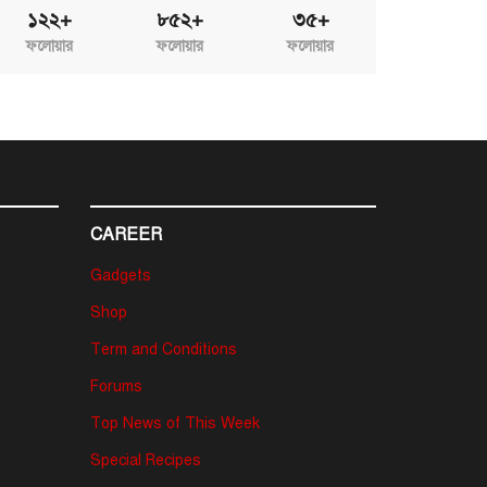
১২২+
৮৫২+
৩৫+
ফলোয়ার
ফলোয়ার
ফলোয়ার
CAREER
Gadgets
Shop
Term and Conditions
Forums
Top News of This Week
Special Recipes