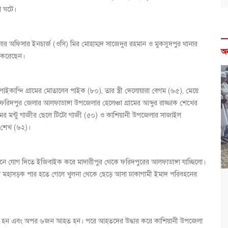
া ঘটে।
থানার অফিসার ইনচার্জ (ওসি) মির মোহাম্মদ সাজেদুর রহমান ও মুকসুদপুর থানার
অ
ত করেছেন।
ইকান্দি গ্রামের মোতালেব পাইক (৮০), তার স্ত্রী দেলোয়ারা বেগম (৬৫), মেয়ে
রিদপুর জেলার আলফাডাঙ্গা উপজেলার হেলেঞ্চা গ্রামের আব্দুর রাজ্জাক শেখের
ামের মন্টু গাজীর ছেলে টিটো গাজী (৫০) ও কাশিয়ানী উপজেলার সাজাইল
ন শেখ (৬২)।
ুষ্ঠানে যোগ দিতে ইজিবাইক করে মাদারীপুর থেকে ফরিদপুরের আলফাডাঙ্গা যাচ্ছিলো।
লনা মহাসড়ক পার হতে গেলে খুলনা থেকে ছেড়ে আসা ঢাকাগামী ইমাদ পরিবহনের
নিহত হন এবং অপর ৬জন আহত হন। পরে আহতদের উদ্ধার করে কাশিয়ানী উপজেলা