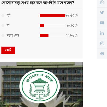
কোনো ব্যবস্থা নেওয়া হবে বলে আপনি কি মনে করেন?
হ্যাঁ
৬৬.৫৩%
না
১০.৬১%
মন্তব্য নেই
২২.৮৬%
ভোট