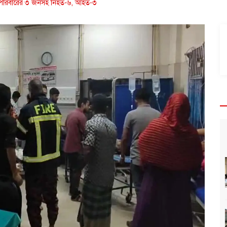
ই পরিবারের ৩ জনসহ নিহত-৬, আহত-৩