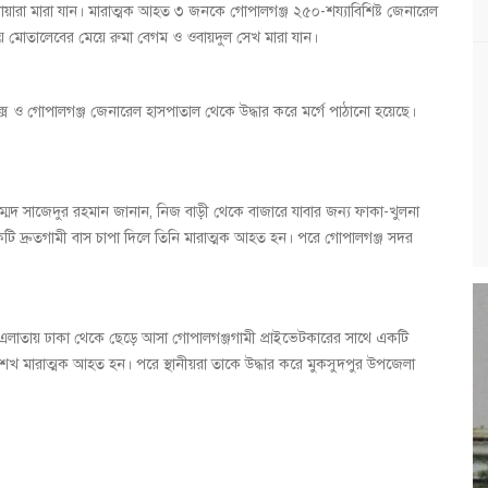
রী দেলোয়ারা মারা যান। মারাত্মক আহত ৩ জনকে গোপালগঞ্জ ২৫০-শয্যাবিশিষ্ট জেনারেল
য় মোতালেবের মেয়ে রুমা বেগম ও ওবায়দুল সেখ মারা যান।
ক্স ও গোপালগঞ্জ জেনারেল হাসপাতাল থেকে উদ্ধার করে মর্গে পাঠানো হয়েছে।
্মদ সাজেদুর রহমান জানান, নিজ বাড়ী থেকে বাজারে যাবার জন্য ফাকা-খুলনা
 দ্রুতগামী বাস চাপা দিলে তিনি মারাত্মক আহত হন। পরে গোপালগঞ্জ সদর
এলাতায় ঢাকা থেকে ছেড়ে আসা গোপালগঞ্জগামী প্রাইভেটকারের সাথে একটি
েখ মারাত্মক আহত হন। পরে স্থানীয়রা তাকে উদ্ধার করে মুকসুদপুর উপজেলা