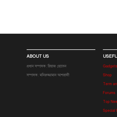
ABOUT US
USEFU
প্রধান সম্পাদক: রিয়াজ হোসেন
Gadget
সম্পাদক: মনিরুজ্জামান আশরাফী
Shop
Term an
Forums
Top New
Special