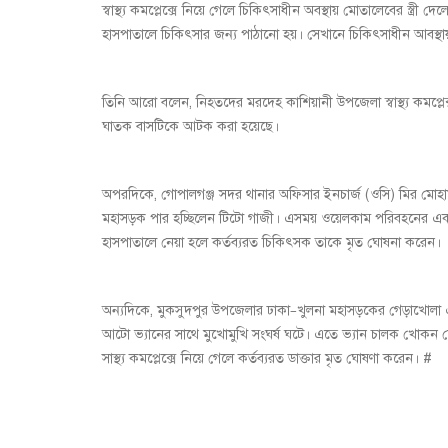
স্বাস্থ্য কমপ্লেক্সে নিয়ে গেলে চিকিৎসাধীন অবস্থায় মোতালেবের স্ত্
হাসপাতালে চিকিৎসার জন্য পাঠানো হয়। সেখানে চিকিৎসাধীন আবস্থা
তিনি আরো বলেন, নিহতদের মরদেহ কাশিয়ানী উপজেলা স্বাস্থ্য কমপ্লে
ঘাতক বাসটিকে আটক করা হয়েছে।
অপরদিকে, গোপালগঞ্জ সদর থানার অফিসার ইনচার্জ (ওসি) মির মোহাম
মহাসড়ক পার হচ্ছিলেন টিটো গাজী। এসময় ওয়েলকাম পরিবহনের একটি
হাসপাতালে নেয়া হলে কর্তব্যরত চিকিৎসক তাকে মৃত ঘোষনা করেন।
অন্যদিকে, মুকসুদপুর উপজেলার ঢাকা–খুলনা মহাসড়কের গেড়াখোলা 
আটো ভ্যানের সাথে মুখোমুখি সংঘর্ষ ঘটে। এতে ভ্যান চালক খোকন শ
সাস্থ্য কমপ্লেক্সে নিয়ে গেলে কর্তব্যরত ডাক্তার মৃত ঘোষণা করেন। #