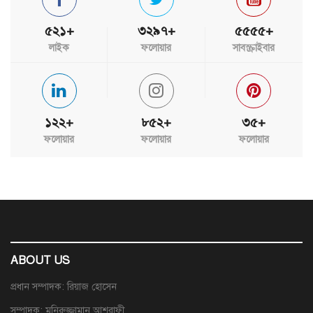
৫২১+
৩২৯৭+
৫৫৫৫+
লাইক
ফলোয়ার
সাবস্ক্রাইবার
১২২+
৮৫২+
৩৫+
ফলোয়ার
ফলোয়ার
ফলোয়ার
ABOUT US
প্রধান সম্পাদক: রিয়াজ হোসেন
সম্পাদক: মনিরুজ্জামান আশরাফী