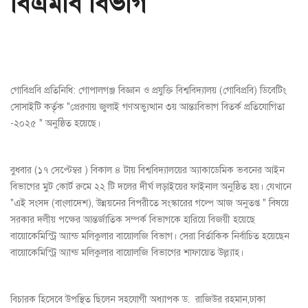
বিএমবি বিভাগ
গোবিপ্রবি প্রতিনিধি: গোপালগঞ্জ বিজ্ঞান ও প্রযুক্তি বিশ্ববিদ্যালয় (গোবিপ্রবি) ডিবেটিং
সোসাইটি কর্তৃক "প্রেরণায় জুলাই গণঅভ্যুত্থান ৩য় আন্তঃবিভাগ বিতর্ক প্রতিযোগিতা
-২০২৫ " অনুষ্ঠিত হয়েছে।
বুধবার (১৭ সেপ্টেম্বর ) বিকাল ৪ টায় বিশ্ববিদ্যালয়ের অ্যাকাডেমিক ভবনের আইন
বিভাগের মুট কোর্ট রুমে ২২ টি দলের দীর্ঘ লড়াইয়ের ফাইনাল অনুষ্ঠিত হয়। যেখানে
"এই সংসদ (বাংলাদেশ), উন্নয়নের বিপরীতে সংস্কারের গল্পে আজ অনুতপ্ত " বিষয়ে
সরকার দলীয় পক্ষের আন্তর্জাতিক সম্পর্ক বিভাগকে হারিয়ে বিজয়ী হয়েছে
বায়োকেমিস্ট্রি অ্যান্ড মলিকুলার বায়োলজি বিভাগ। সেরা বির্তাকিক নির্বাচিত হয়েছেন
বায়োকেমিস্ট্রি অ্যান্ড মলিকুলার বায়োলজি বিভাগের শাফায়েত উল্ল্যাহ।
বিচারক হিসেবে উপস্থিত ছিলেন সহযোগী অধ্যাপক ড. রাজিউর রহমান,ঢাকা