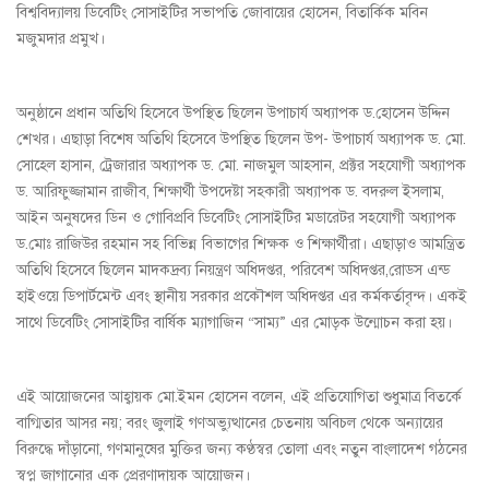
বিশ্ববিদ্যালয় ডিবেটিং সোসাইটির সভাপতি জোবায়ের হোসেন, বিতার্কিক মবিন
মজুমদার প্রমুখ।
অনুষ্ঠানে প্রধান অতিথি হিসেবে উপস্থিত ছিলেন উপাচার্য অধ্যাপক ড.হোসেন উদ্দিন
শেখর। এছাড়া বিশেষ অতিথি হিসেবে উপস্থিত ছিলেন উপ- উপাচার্য অধ্যাপক ড. মো.
সোহেল হাসান, ট্রেজারার অধ্যাপক ড. মো. নাজমুল আহসান, প্রক্টর সহযোগী অধ্যাপক
ড. আরিফুজ্জামান রাজীব, শিক্ষার্থী উপদেষ্টা সহকারী অধ্যাপক ড. বদরুল ইসলাম,
আইন অনুষদের ডিন ও গোবিপ্রবি ডিবেটিং সোসাইটির মডারেটর সহযোগী অধ্যাপক
ড.মোঃ রাজিউর রহমান সহ বিভিন্ন বিভাগের শিক্ষক ও শিক্ষার্থীরা। এছাড়াও আমন্ত্রিত
অতিথি হিসেবে ছিলেন মাদকদ্রব্য নিয়ন্ত্রণ অধিদপ্তর, পরিবেশ অধিদপ্তর,রোডস এন্ড
হাইওয়ে ডিপার্টমেন্ট এবং স্থানীয় সরকার প্রকৌশল অধিদপ্তর এর কর্মকর্তাবৃন্দ। একই
সাথে ডিবেটিং সোসাইটির বার্ষিক ম্যাগাজিন “সাম্য” এর মোড়ক উন্মোচন করা হয়।
এই আয়োজনের আহ্বায়ক মো.ইমন হোসেন বলেন, এই প্রতিযোগিতা শুধুমাত্র বিতর্কে
বাগ্মিতার আসর নয়; বরং জুলাই গণঅভ্যুত্থানের চেতনায় অবিচল থেকে অন্যায়ের
বিরুদ্ধে দাঁড়ানো, গণমানুষের মুক্তির জন্য কণ্ঠস্বর তোলা এবং নতুন বাংলাদেশ গঠনের
স্বপ্ন জাগানোর এক প্রেরণাদায়ক আয়োজন।