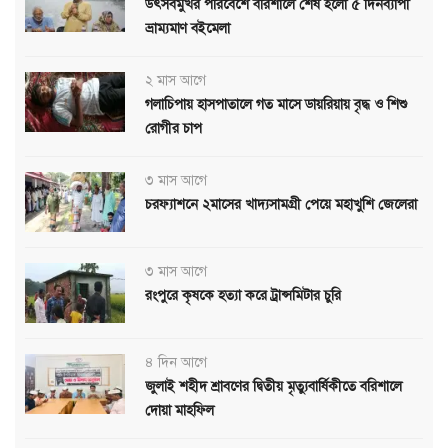
উৎসবমুখর পরিবেশে বরিশালে শেষ হলো ৫ দিনব্যাপী
ভ্রাম্যমাণ বইমেলা
২ মাস আগে
গলাচিপায় হাসপাতালে গত মাসে ডায়রিয়ায় বৃদ্ধ ও শিশু
রোগীর চাপ
৩ মাস আগে
চরফ্যাশনে ২মাসের খাদ্যসামগ্রী পেয়ে মহাখুশি জেলেরা
৩ মাস আগে
রংপুরে কৃষকে হত্যা করে ট্রান্সমিটার চুরি
৪ দিন আগে
জুলাই শহীদ শ্রাবণের দ্বিতীয় মৃত্যুবার্ষিকীতে বরিশালে
দোয়া মাহফিল