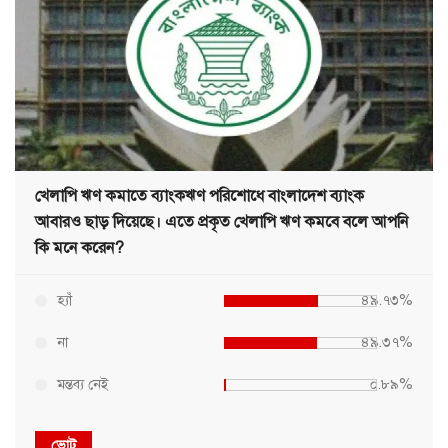
খেলাপি ঋণ কমাতে ব্যাংকঋণ পরিশোধে বাংলাদেশ ব্যাংক
আবারও ছাড় দিয়েছে। এতে প্রকৃত খেলাপি ঋণ কমবে বলে আপনি
কি মনে করেন?
হ্যাঁ
৪৯.৭৩%
না
৪৯.৩৭%
মন্তব্য নেই
০.৮৯%
ভোট