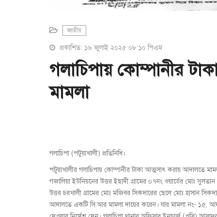
জাতীয়
প্রকাশিত: ১৬ জুলাই ২০২৫ ০৮:১০ পিএম
গলাচিপায় কোম্পানীর টা
মামলা
গলাচিপা (পটুয়াখালী) প্রতিনিধি।
পটুয়াখালীর গলাচিপায় কোম্পানীর টাকা আত্মসাৎ করায় আদালতে 
গজালিয়া ইউনিয়নের উত্তর ইছাদী গ্রামের ০৭নং ওয়ার্ডের মোঃ সুলতা
উত্তর চরখালী গ্রামের মোঃ মজিবর সিকদারের ছেলে মোঃ হাসান সিকদার
আদালতে একটি সি.আর মামলা দায়ের করেন। যার মামলা নং- ১৫, আদা
দেওয়ার নির্দেশ দেন। গলাচিপা থানার অফিসার ইনচার্জ (ওসি) আসাদ