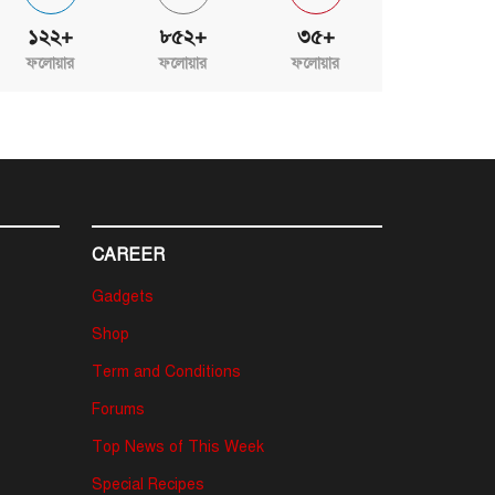
১২২+
৮৫২+
৩৫+
ফলোয়ার
ফলোয়ার
ফলোয়ার
CAREER
Gadgets
Shop
Term and Conditions
Forums
Top News of This Week
Special Recipes