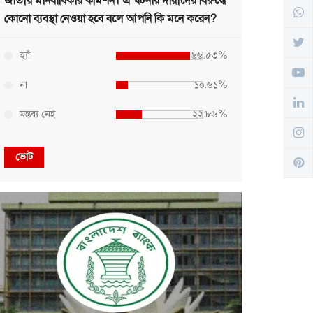
জাতীয় মানবাধিকার কমিশন। এ ঘটনায় দায়ীদের বিরুদ্ধে
কোনো ব্যবস্থা নেওয়া হবে বলে আপনি কি মনে করেন?
হ্যাঁ
৬৬.৫৩%
না
১০.৬১%
মন্তব্য নেই
২২.৮৬%
ভোট