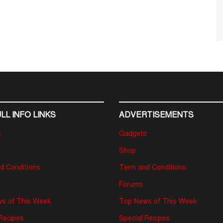
LL INFO LINKS
ADVERTISEMENTS
s
Gadgets
Shop
d Conditions
Term and Conditions
Forums
s of This Week
Top News of This Week
 Recipes
Special Recipes