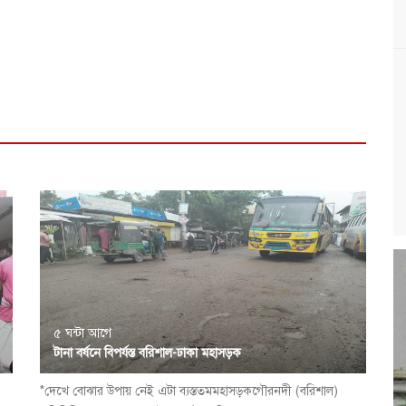
৫ ঘন্টা আগে
টানা বর্ষনে বিপর্যস্ত বরিশাল-ঢাকা মহাসড়ক
*দেখে বোঝার উপায় নেই এটা ব্যস্ততমমহাসড়কগৌরনদী (বরিশাল)