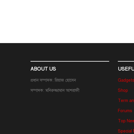
ABOUT US
USEFU
প্রধান সম্পাদক: রিয়াজ হোসেন
Gadget
সম্পাদক: মনিরুজ্জামান আশরাফী
Shop
Term an
Forums
Top New
Special