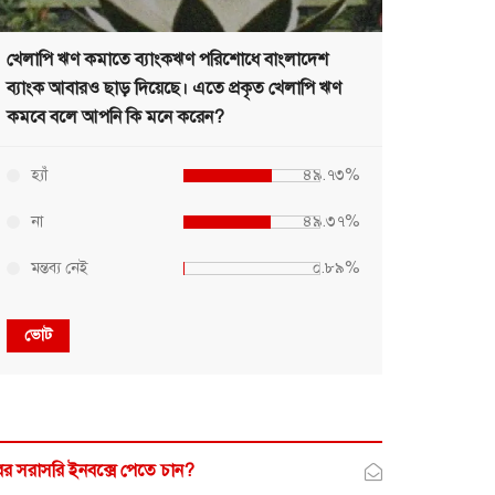
খেলাপি ঋণ কমাতে ব্যাংকঋণ পরিশোধে বাংলাদেশ
ব্যাংক আবারও ছাড় দিয়েছে। এতে প্রকৃত খেলাপি ঋণ
কমবে বলে আপনি কি মনে করেন?
হ্যাঁ
৪৯.৭৩%
না
৪৯.৩৭%
মন্তব্য নেই
০.৮৯%
ভোট
র সরাসরি ইনবক্সে পেতে চান?