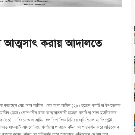
কা আত্মসাৎ করায় আদালতে
মামলা করেছেন মোঃ আল আমিন। মোঃ আল আমিন (২৯) হচ্ছেন গলাচিপা উপজেলার
ন মাঝির ছেলে। কোম্পানীর টাকা আত্মসাতকারী হচ্ছেন গলাচিপা সদর ইউনিয়নের
 (৩০)। এবিষয়ে আল আমিন গলাচিপা বিজ্ঞ সিনিয়র জুডিশিয়াল ম্যাজিস্ট্রেট
লত মামলাটি আমলে নিয়ে গলাচিপা থানাকে ঘটনা¯’ল পরিদর্শন করে প্রতিবেদন
ুর রহমান বলেন, ঘটনা¯’ল পরিদর্শন করে আদালতে প্রতিবেদন দেওয়া হবে।