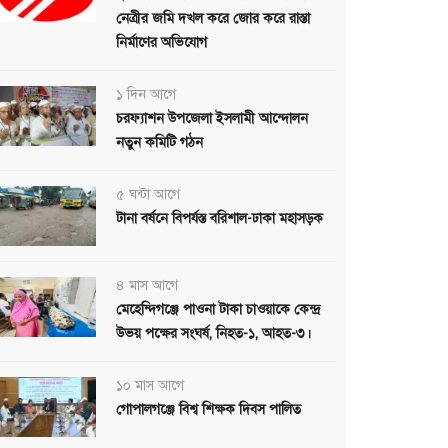
নেত্রীর জমি দখল করে জোর করে রাস্তা
নির্মাণের অভিযোগ
১ দিন আগে
চরফ্যাশন উপজেলা ইসলামী আন্দোলন
নতুন কমিটি গঠন
৫ ঘন্টা আগে
টানা বর্ষনে বিপর্যস্ত বরিশাল-ঢাকা মহাসড়ক
৪ মাস আগে
মেহেন্দিগঞ্জে পাওনা টাকা চাওয়াকে কেন্দ্র
উভয় পক্ষের সংঘর্ষ, নিহত-১, আহত-৩।
১০ মাস আগে
গোপালগঞ্জে বিশ্ব শিক্ষক দিবস পালিত