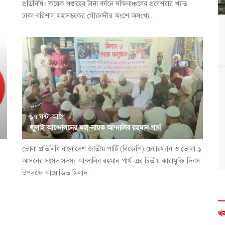
প্রতিনিধি॥ কয়েক সপ্তাহের টানা বর্ষনে দক্ষিণাঞ্চলের প্রবেশদ্বার খ্যাত
ঢাকা-বরিশাল মহাসড়কের গৌরনদীর অংশে অসংখ্য...
১৭ ঘন্টা আগে
জুলাই আন্দোলনের মহা-নায়ক আন্দালিব রহমান পার্থ
ভোলা প্রতিনিধি:বাংলাদেশ জাতীয় পার্টি (বিজেপি) চেয়ারম্যান ও ভোলা-১
আসনের সংসদ সদস্য আন্দালিব রহমান পার্থ-এর দ্বিতীয় কারামুক্তি দিবস
উপলক্ষে আয়োজিত মিলাদ...
খব