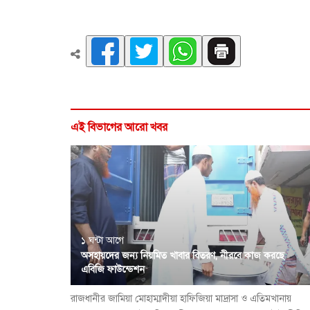
এই বিভাগের আরো খবর
১ ঘন্টা আগে
অসহায়দের জন্য নিয়মিত খাবার বিতরণ, নীরবে কাজ করছে
এবিজি ফাউন্ডেশন
রাজধানীর জামিয়া মোহাম্মাদীয়া হাফিজিয়া মাদ্রাসা ও এতিমখানায়