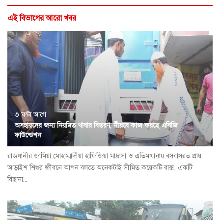
এই বিভাগের আরো খবর
৩ ঘন্টা আগে
অসহায়দের জন্য নিয়মিত খাবার বিতরণ, নীরবে কাজ করছে এবিজি
ফাউন্ডেশন
রাজধানীর জামিয়া মোহাম্মাদীয়া হাফিজিয়া মাদ্রাসা ও এতিমখানায় বসবাসরত প্রায়
আড়াইশ শিশুর জীবনে আপন বলতে অনেকটাই সীমিত কয়েকটি বাক্স, একটি
বিছানা...