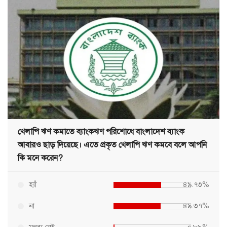
খেলাপি ঋণ কমাতে ব্যাংকঋণ পরিশোধে বাংলাদেশ ব্যাংক
আবারও ছাড় দিয়েছে। এতে প্রকৃত খেলাপি ঋণ কমবে বলে আপনি
কি মনে করেন?
হ্যাঁ
৪৯.৭৩%
না
৪৯.৩৭%