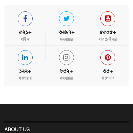
৫২১+
৩২৯৭+
৫৫৫৫+
লাইক
ফলোয়ার
সাবস্ক্রাইবার
১২২+
৮৫২+
৩৫+
ফলোয়ার
ফলোয়ার
ফলোয়ার
ABOUT US