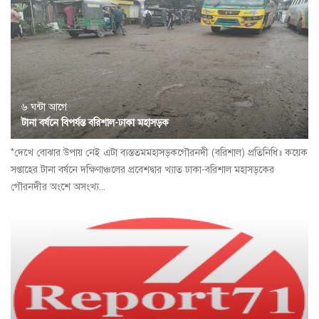
৬ ঘন্টা আগে
টানা বর্ষনে বিপর্যস্ত বরিশাল-ঢাকা মহাসড়ক
*দেখে বোঝার উপায় নেই এটা ব্যস্ততমমহাসড়কগৌরনদী (বরিশাল) প্রতিনিধি॥ কয়েক
সপ্তাহের টানা বর্ষনে দক্ষিণাঞ্চলের প্রবেশদ্বার খ্যাত ঢাকা-বরিশাল মহাসড়কের
গৌরনদীর অংশে অসংখ্য...