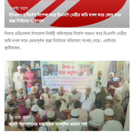
৭ ঘন্টা আগে
ইউএনও’র নির্দেশ উপেক্ষা করে বিএনপি নেত্রীর জমি দখল করে জোর করে
রাস্তা নির্মাণের অভিযোগ
নিজস্ব প্রতিবেদক:উপজেলা নির্বাহী অফিসারের নির্দেশ অমান্য করে বিএনপি নেত্রীর
জমি দখল করে জোরপূর্বক রাস্তা নির্মানের অভিযোগ পাওয়া গেছে। এঘটনায়
স্থানীয়দের...
১৮ ঘন্টা আগে
জুলাই আন্দোলনের মহা-নায়ক আন্দালিব রহমান পার্থ