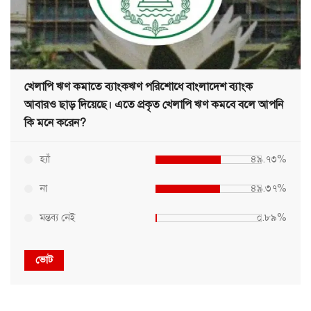
খেলাপি ঋণ কমাতে ব্যাংকঋণ পরিশোধে বাংলাদেশ ব্যাংক
আবারও ছাড় দিয়েছে। এতে প্রকৃত খেলাপি ঋণ কমবে বলে আপনি
কি মনে করেন?
হ্যাঁ
৪৯.৭৩%
না
৪৯.৩৭%
মন্তব্য নেই
০.৮৯%
ভোট