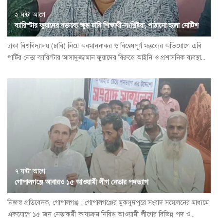
২ ঘন্টা আগে
ব্যারিস্টার ফুয়াদের বক্তব্যে ক্ষুব্ধ ঢাবি শিক্ষার্থী-সংশ্লিষ্টরা, পাঠানো হলো নোটিশ
ঢাকা বিশ্ববিদ্যালয় (ঢাবি) নিয়ে অবমাননাকর ও বিদ্বেষপূর্ণ মন্তব্যের অভিযোগে এবি
পার্টির নেতা ব্যারিস্টার আসাদুজ্জামান ফুয়াদের বিরুদ্ধে আইনি ও প্রশাসনিক ব্যবস্থা...
৭ ঘন্টা আগে
গোপালগঞ্জে আবারও ১৫ আওয়ামী লীগ নেতার পদত্যাগ
নিজস্ব প্রতিবেদক, গোপালগঞ্জ : গোপালগঞ্জের মুকসুদপুরে সংবাদ সম্মেলনের মাধ্যমে
একযোগে ১৫ জন নেতাকর্মী কায্যক্রম নিষিদ্ধ আওয়ামী লীগের বিভিন্ন পদ ও...