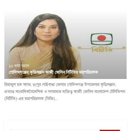
১০ ঘন্টা আগে
গোবিন্দগঞ্জের কৃতিসন্তান কাজী জেসিন বিটিভির মহাপরিচালক
রিয়াজুল হক সাগর, র্ংপুর।গাইবান্ধা জেলার গোবিন্দগঞ্জ উপজেলার কৃতিসন্তান,
প্রখ্যাত সাংবাদিকবৈদেশিক ও গণমাধ্যম ব্যক্তিত্ব কাজী জেসিন বাংলাদেশ টেলিভিশন
(বিটিভি)-এর মহাপরিচালক (ডিজি)...