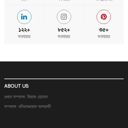
১২২+
৮৫২+
৩৫+
ফলোয়ার
ফলোয়ার
ফলোয়ার
ABOUT US
প্রধান সম্পাদক: রিয়াজ হোসেন
সম্পাদক: মনিরুজ্জামান আশরাফী