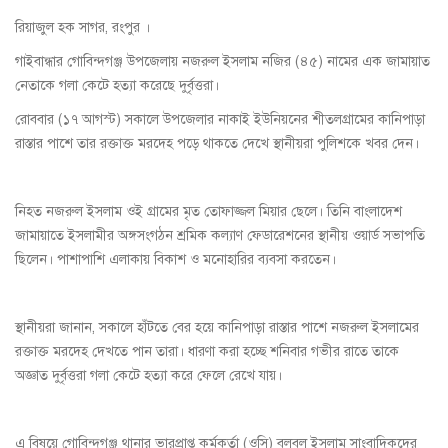
রিয়াজুল হক সাগর, রংপুর ।
গাইবান্ধার গোবিন্দগঞ্জ উপজেলায় নজরুল ইসলাম নজির (৪৫) নামের এক জামায়াত
নেতাকে গলা কেটে হত্যা করেছে দুর্বৃত্তরা।
রোববার (১৭ আগস্ট) সকালে উপজেলার নাকাই ইউনিয়নের শীতলগ্রামের কানিপাড়া
রাস্তার পাশে তার রক্তাক্ত মরদেহ পড়ে থাকতে দেখে স্থানীয়রা পুলিশকে খবর দেন।
নিহত নজরুল ইসলাম ওই গ্রামের মৃত তোফাজ্জল মিয়ার ছেলে। তিনি বাংলাদেশ
জামায়াতে ইসলামীর অঙ্গসংগঠন শ্রমিক কল্যাণ ফেডারেশনের স্থানীয় ওয়ার্ড সভাপতি
ছিলেন। পাশাপাশি এলাকায় বিকাশ ও মনোহারির ব্যবসা করতেন।
স্থানীয়রা জানান, সকালে হাঁটতে বের হয়ে কানিপাড়া রাস্তার পাশে নজরুল ইসলামের
রক্তাক্ত মরদেহ দেখতে পান তারা। ধারণা করা হচ্ছে শনিবার গভীর রাতে তাকে
অজ্ঞাত দুর্বৃত্তরা গলা কেটে হত্যা করে ফেলে রেখে যায়।
এ বিষয়ে গোবিন্দগঞ্জ থানার ভারপ্রাপ্ত কর্মকর্তা (ওসি) বুলবুল ইসলাম সাংবাদিকদের