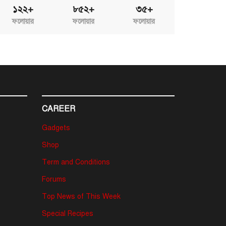
১২২+
৮৫২+
৩৫+
ফলোয়ার
ফলোয়ার
ফলোয়ার
CAREER
Gadgets
Shop
Term and Conditions
Forums
Top News of This Week
Special Recipes