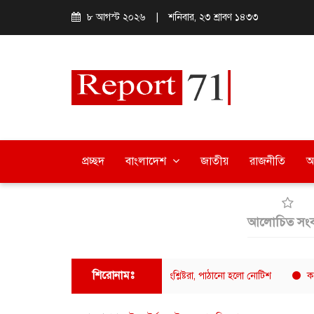
৮ আগস্ট ২০২৬
|
শনিবার, ২৩ শ্রাবণ ১৪৩৩
প্রচ্ছদ
বাংলাদেশ
জাতীয়
রাজনীতি
অ
আলোচিত সংব
শিরোনামঃ
র ফুয়াদের বক্তব্যে ক্ষুব্ধ ঢাবি শিক্ষার্থী-সংশ্লিষ্টরা, পাঠানো হলো নোটিশ
ক্যাফে আমাজন