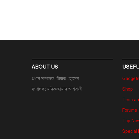
ABOUT US
USEFU
প্রধান সম্পাদক: রিয়াজ হোসেন
Gadget
সম্পাদক: মনিরুজ্জামান আশরাফী
Shop
Term an
Forums
Top New
Special