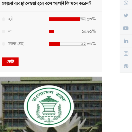
কোনো ব্যবস্থা নেওয়া হবে বলে আপনি কি মনে করেন?
হ্যাঁ
৬৬.৫৩%
না
১০.৬১%
মন্তব্য নেই
২২.৮৬%
ভোট