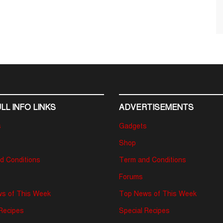
LL INFO LINKS
ADVERTISEMENTS
s
Gadgets
Shop
d Conditions
Term and Conditions
Forums
s of This Week
Top News of This Week
 Recipes
Special Recipes