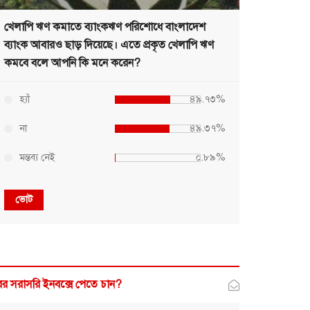
খেলাপি ঋণ কমাতে ব্যাংকঋণ পরিশোধে বাংলাদেশ
ব্যাংক আবারও ছাড় দিয়েছে। এতে প্রকৃত খেলাপি ঋণ
কমবে বলে আপনি কি মনে করেন?
হ্যাঁ
৪৯.৭৩%
না
৪৯.৩৭%
মন্তব্য নেই
০.৮৯%
ভোট
র সরাসরি ইনবক্সে পেতে চান?