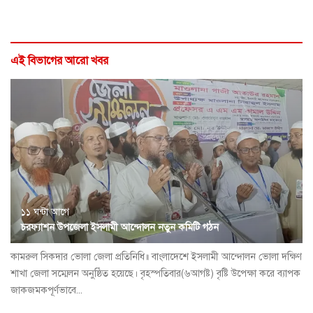
এই বিভাগের আরো খবর
১১ ঘন্টা আগে
চরফ্যাশন উপজেলা ইসলামী আন্দোলন নতুন কমিটি গঠন
কামরুল সিকদার ভোলা জেলা প্রতিনিধি॥ বাংলাদেশে ইসলামী আন্দোলন ভোলা দক্ষিণ
শাখা জেলা সম্মেলন অনুষ্ঠিত হয়েছে। বৃহস্পতিবার(৬আগষ্ট) বৃষ্টি উপেক্ষা করে ব্যাপক
জাকজমকপূর্ণভাবে...