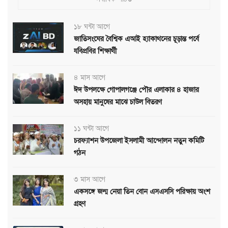
১৮ ঘন্টা আগে
জাতিসংঘের বৈশ্বিক এআই হ্যাকাথনের চূড়ান্ত পর্বে
যবিপ্রবির শিক্ষার্থী
৪ মাস আগে
ঈদ উপলক্ষে গোপালগঞ্জে পৌর এলাকার ৪ হাজার
অসহায় মানুষের মাঝে চাউল বিতরণ
১১ ঘন্টা আগে
চরফ্যাশন উপজেলা ইসলামী আন্দোলন নতুন কমিটি
গঠন
৩ মাস আগে
একসঙ্গে জন্ম নেয়া তিন বোন এসএসসি পরিক্ষায় অংশ
গ্রহণ