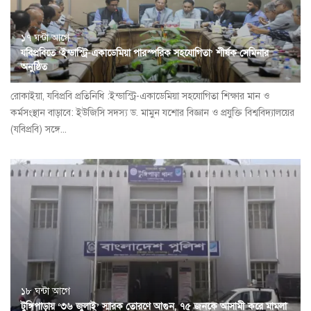
১৭ ঘন্টা আগে
যবিপ্রবিতে ‘ইন্ডাস্ট্রি-একাডেমিয়া পারস্পরিক সহযোগিতা’ শীর্ষক সেমিনার
অনুষ্ঠিত
রোকাইয়া, যবিপ্রবি প্রতিনিধি :ইন্ডাস্ট্রি-একাডেমিয়া সহযোগিতা শিক্ষার মান ও
কর্মসংস্থান বাড়াবে: ইউজিসি সদস্য ড. মামুন যশোর বিজ্ঞান ও প্রযুক্তি বিশ্ববিদ্যালয়ের
(যবিপ্রবি) সঙ্গে...
১৮ ঘন্টা আগে
টুঙ্গিপাড়ায় ‘৩৬ জুলাই’ স্মারক তোরণে আগুন, ৭৫ জনকে আসামী করে মামলা