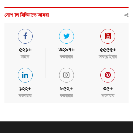
সোশ্যাল মিডিয়াতে আমরা
৫২১+
৩২৯৭+
৫৫৫৫+
লাইক
ফলোয়ার
সাবস্ক্রাইবার
১২২+
৮৫২+
৩৫+
ফলোয়ার
ফলোয়ার
ফলোয়ার