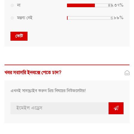
না
৪৯.৩৭%
মন্তব্য নেই
০.৮৯%
ভোট
খবর সরাসরি ইনবক্সে পেতে চান?
এখনই সাবস্ক্রাইব করুন প্রিয় বিষয়ের নিউজলেটার!