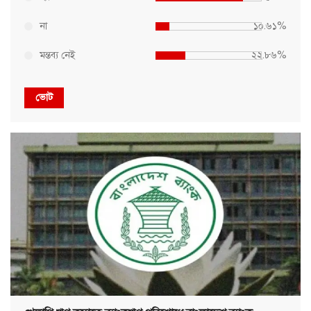
না
১০.৬১%
মন্তব্য নেই
২২.৮৬%
ভোট