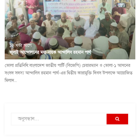
১৫ ঘন্টা আগে
জুলাই আন্দোলনের মহা-নায়ক আন্দালিব রহমান পার্থ
ভোলা প্রতিনিধি:বাংলাদেশ জাতীয় পার্টি (বিজেপি) চেয়ারম্যান ও ভোলা-১ আসনের
সংসদ সদস্য আন্দালিব রহমান পার্থ-এর দ্বিতীয় কারামুক্তি দিবস উপলক্ষে আয়োজিত
মিলাদ...