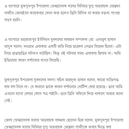
এ ব্যাপারে মুকসুদপুর উপজেলা স্বেচ্ছাসেবক দলের সিনিয়র যুগ্ম আহবায়ক মোস্তফা
গাজীর মোবাইলে কয়েকবার ফোন করা হলেও তিনি রিসিভ না করায় বক্তব্য পাওয়া
সম্ভব হয়নি।
এ ব্যাপারে মহারাজপুর ইউনিয়ন যু্বদলের সাধারন সম্পাদক মো: এনামুল হাসান
মাসুদ বলেন, বনগ্রাম এলাকায় একটি জমি নিয়ে ছাত্রদল নেতার বিরোধ ছিলো। এটা
নিয়ে হাতাহাতির ঘটনাও ঘটেছিল। কিন্তু ওই ঘটনার সময় এলাকায় ছিলাম না। আমি
ইতিমধ্যে কারণ দর্শানোর ব্যখ্যা দিয়েছি।
মুকসুদপুর উপজেলা যুবদলের সদস্য সচিব মাহফুজ হাসান বলেন, কারো ব্যক্তিগত
দায় দল নিবে না। যে কারনে তাকে কারন দর্শানোর নোটিশ দেয়া হয়েছে। তবে আমি
এখনো ব্যাখা দেযার কোন পত্র পাইনি। তবে তিনি অফিসে দিয়ে থাকলে আমার জানা
নেই।
জেলা স্বেচ্ছাসেবক দলের আহবায়ক সাজ্জাদ হোসেন হিরা বলেন, মুকসুদপুর উপজেলা
স্বেচ্ছাসেবক দলের সিনিয়র যুগ্ম আহবায়ক মোস্তফা গাজীকে জবাব দিতে বলা