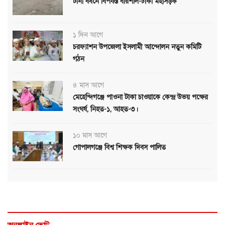
টানা বর্ষনে বিপর্যস্ত বরিশাল-ঢাকা মহাসড়ক
১ দিন আগে
চরফ্যাশন উপজেলা ইসলামী আন্দোলন নতুন কমিটি
গঠন
৪ মাস আগে
মেহেন্দিগঞ্জে পাওনা টাকা চাওয়াকে কেন্দ্র উভয় পক্ষের
সংঘর্ষ, নিহত-১, আহত-৩।
১০ মাস আগে
গোপালগঞ্জে বিশ্ব শিক্ষক দিবস পালিত