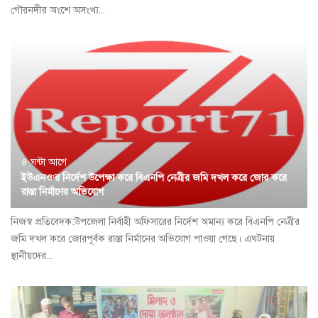
গৌরনদীর অংশে অসংখ্য...
৪ ঘন্টা আগে
ইউএনও’র নির্দেশ উপেক্ষা করে বিএনপি নেত্রীর জমি দখল করে জোর করে
রাস্তা নির্মাণের অভিযোগ
নিজস্ব প্রতিবেদক:উপজেলা নির্বাহী অফিসারের নির্দেশ অমান্য করে বিএনপি নেত্রীর
জমি দখল করে জোরপূর্বক রাস্তা নির্মানের অভিযোগ পাওয়া গেছে। এঘটনায়
স্থানীয়দের...