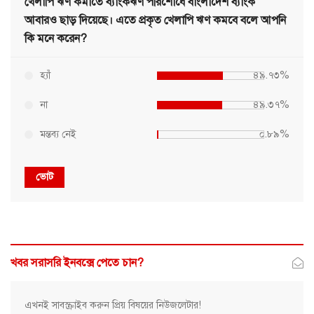
খেলাপি ঋণ কমাতে ব্যাংকঋণ পরিশোধে বাংলাদেশ ব্যাংক
আবারও ছাড় দিয়েছে। এতে প্রকৃত খেলাপি ঋণ কমবে বলে আপনি
কি মনে করেন?
হ্যাঁ
৪৯.৭৩%
না
৪৯.৩৭%
মন্তব্য নেই
০.৮৯%
ভোট
খবর সরাসরি ইনবক্সে পেতে চান?
এখনই সাবস্ক্রাইব করুন প্রিয় বিষয়ের নিউজলেটার!