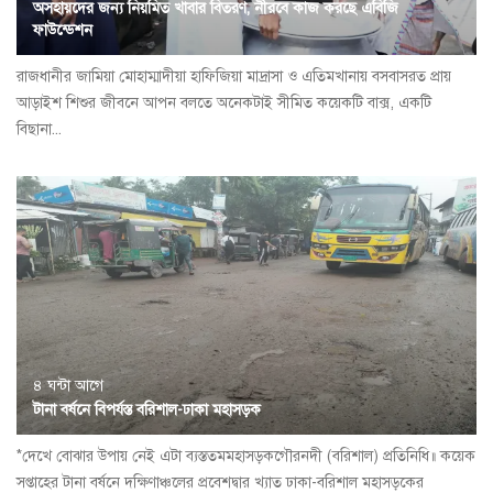
অসহায়দের জন্য নিয়মিত খাবার বিতরণ, নীরবে কাজ করছে এবিজি
ফাউন্ডেশন
রাজধানীর জামিয়া মোহাম্মাদীয়া হাফিজিয়া মাদ্রাসা ও এতিমখানায় বসবাসরত প্রায়
আড়াইশ শিশুর জীবনে আপন বলতে অনেকটাই সীমিত কয়েকটি বাক্স, একটি
বিছানা...
৪ ঘন্টা আগে
টানা বর্ষনে বিপর্যস্ত বরিশাল-ঢাকা মহাসড়ক
*দেখে বোঝার উপায় নেই এটা ব্যস্ততমমহাসড়কগৌরনদী (বরিশাল) প্রতিনিধি॥ কয়েক
সপ্তাহের টানা বর্ষনে দক্ষিণাঞ্চলের প্রবেশদ্বার খ্যাত ঢাকা-বরিশাল মহাসড়কের