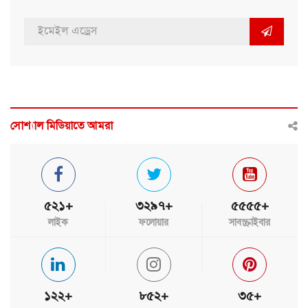
সোশ্যাল মিডিয়াতে আমরা
৫২১+
৩২৯৭+
৫৫৫৫+
লাইক
ফলোয়ার
সাবস্ক্রাইবার
১২২+
৮৫২+
৩৫+