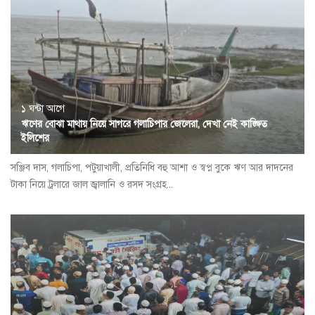
১ ঘন্টা আগে
ঋণের বোঝা মাথায় নিয়ে সাগরে গলাচিপার জেলেরা, দেখা নেই কাঙ্ক্ষিত
ইলিশের
সঞ্জিব দাস, গলাচিপা, পটুয়াখালী, প্রতিনিধি বহু আশা ও স্বপ্ন বুকে ঋণ আর দাদনের
টাকা নিয়ে ট্রলারে জাল জ্বালানি ও রসদ সংগ্রহ...