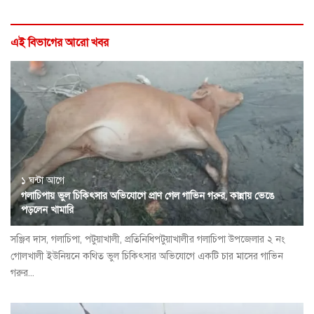
এই বিভাগের আরো খবর
১ ঘন্টা আগে
গলাচিপায় ভুল চিকিৎসার অভিযোগে প্রাণ গেল গাভিন গরুর, কান্নায় ভেঙে
পড়লেন খামারি
সঞ্জিব দাস, গলাচিপা, পটুয়াখালী, প্রতিনিধিপটুয়াখালীর গলাচিপা উপজেলার ২ নং
গোলখালী ইউনিয়নে কথিত ভুল চিকিৎসার অভিযোগে একটি চার মাসের গাভিন
গরুর...