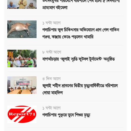
উৎসবমুখর পরিবেশে বরিশালে শেষ হলো ৫ দিনব্যাপী
ভ্রাম্যমাণ বইমেলা
১ ঘন্টা আগে
গলাচিপায় ভুল চিকিৎসার অভিযোগে প্রাণ গেল গাভিন
গরুর, কান্নায় ভেঙে পড়লেন খামারি
৮ ঘন্টা আগে
বাগআঁচড়ায় ‘জুলাই স্মৃতি ফুটবল টুর্নামেন্ট’ অনুষ্ঠিত
৪ দিন আগে
জুলাই শহীদ শ্রাবণের দ্বিতীয় মৃত্যুবার্ষিকীতে বরিশালে
দোয়া মাহফিল
১ ঘন্টা আগে
গলাচিপায় পুকুরে ডুবে শিশুর মৃত্যু