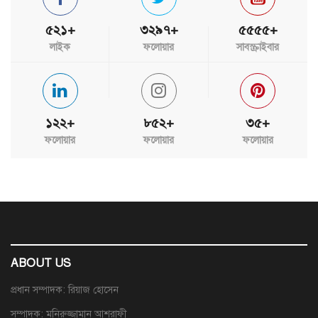
৫২১+
৩২৯৭+
৫৫৫৫+
লাইক
ফলোয়ার
সাবস্ক্রাইবার
১২২+
৮৫২+
৩৫+
ফলোয়ার
ফলোয়ার
ফলোয়ার
ABOUT US
প্রধান সম্পাদক: রিয়াজ হোসেন
সম্পাদক: মনিরুজ্জামান আশরাফী