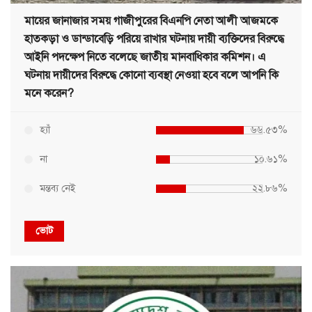
মায়ের জানাজার সময় গাজীপুরের বিএনপি নেতা আলী আজমকে
হাতকড়া ও ডান্ডাবেড়ি পরিয়ে রাখার ঘটনায় দায়ী ব্যক্তিদের বিরুদ্ধে
আইনি পদক্ষেপ নিতে বলেছে জাতীয় মানবাধিকার কমিশন। এ
ঘটনায় দায়ীদের বিরুদ্ধে কোনো ব্যবস্থা নেওয়া হবে বলে আপনি কি
মনে করেন?
হ্যাঁ
৬৬.৫৩%
না
১০.৬১%
মন্তব্য নেই
২২.৮৬%
ভোট