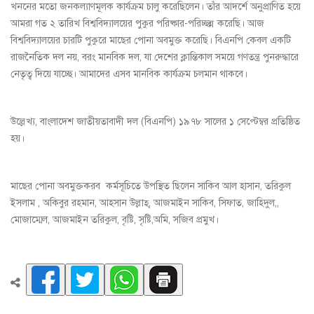
খননের মতো জনকল্যাণমূলক কার্যক্রম চালু করেছিলেন। তাঁর আদর্শে অনুপ্রাণিত হয়ে
আমরা গত ২ তারিখ বিশ্ববিদ্যালয়ের পুকুর পরিষ্কার-পরিচ্ছন্ন করেছি। আজ
বিশ্ববিদ্যালয়ের চারটি পুকুরে মাছের পোনা অবমুক্ত করেছি। বিএনপি কেবল একটি
রাজনৈতিক দল নয়, বরং মানবিক দল, যা দেশের ক্লান্তিকাল সময়ে গণতন্ত্র পুনরুদ্ধারে
নেতৃত্ব দিয়ে যাচ্ছে। আমাদের এসব মানবিক কার্যক্রম চলমান থাকবে।
উল্লেখ্য, বাংলাদেশ জাতীয়তাবাদী দল (বিএনপি) ১৯৭৮ সালের ১ সেপ্টেম্বর প্রতিষ্ঠিত
হয়।
মাছের পোনা অবমুক্তকরব কর্মসূচিতে উপস্থিত ছিলেন সাকিব আল হাসান, তরিকুল
ইসলাম , অকিবুর রহমান, আহসান উল্লাহ্, আজমাইন সাকিব, সিফাত, জাহিদুল,,
মোজাম্মেল, আজমাইন তরিকুল, বৃষ্টি, সৃষ্টি,অমি, সজিব প্রমুখ।