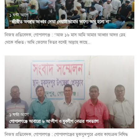
১ ঘন্টা আগে
“জীবীত অবস্থায় আব্বার দোয়া নেয়াটা আমার ভাগ্যে আর হলো না”
নিজস্ব প্রতিবেদক, গোপালগঞ্জ : “আজ ১৬ মাস আমি আমার আব্বার আদর স্নেহ
থেকে বঞ্চিত। আমি জেলের ভিতর বসেই আল্লাহ কাছে...
১ ঘন্টা আগে
গোপালগঞ্জে আবারো ৬ আ’লীগ ও যুবলীগ নেতার পদত্যাগ
নিজস্ব প্রতিবেদক, গোপালগঞ্জ : গোপালগঞ্জের মুকসুদপুরে এবার কায্যক্রম নিষিদ্ধ