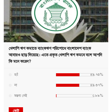
খেলাপি ঋণ কমাতে ব্যাংকঋণ পরিশোধে বাংলাদেশ ব্যাংক
আবারও ছাড় দিয়েছে। এতে প্রকৃত খেলাপি ঋণ কমবে বলে আপনি
কি মনে করেন?
হ্যাঁ
৪৯.৭৩%
না
৪৯.৩৭%
মন্তব্য নেই
০.৮৯%
ভোট