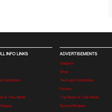
LL INFO LINKS
ADVERTISEMENTS
s
Gadgets
Shop
d Conditions
Term and Conditions
Forums
s of This Week
Top News of This Week
 Recipes
Special Recipes