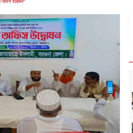
র অফিস উদ্বোধন"