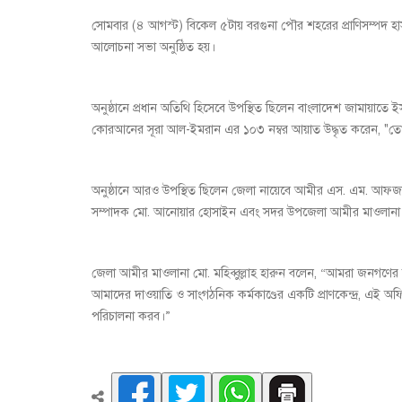
সোমবার (৪ আগস্ট) বিকেল ৫টায় বরগুনা পৌর শহরের প্রাণিসম্পদ 
আলোচনা সভা অনুষ্ঠিত হয়।
অনুষ্ঠানে প্রধান অতিথি হিসেবে উপস্থিত ছিলেন বাংলাদেশ জামায়াতে ই
কোরআনের সূরা আল-ইমরান এর ১০৩ নম্বর আয়াত উদ্ধৃত করেন, "তোমর
অনুষ্ঠানে আরও উপস্থিত ছিলেন জেলা নায়েবে আমীর এস. এম. আফজাল
সম্পাদক মো. আনোয়ার হোসাইন এবং সদর উপজেলা আমীর মাওলানা মো
জেলা আমীর মাওলানা মো. মহিব্বুল্লাহ হারুন বলেন, “আমরা জনগণের 
আমাদের দাওয়াতি ও সাংগঠনিক কর্মকাণ্ডের একটি প্রাণকেন্দ্র, এই 
পরিচালনা করব।”