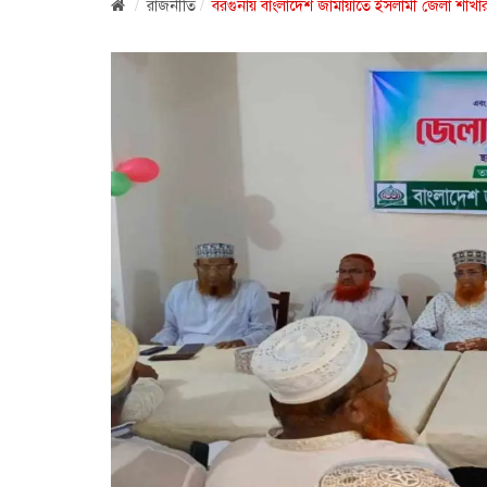
রাজনীতি
বরগুনায় বাংলাদেশ জামায়াতে ইসলামী জেলা শাখা