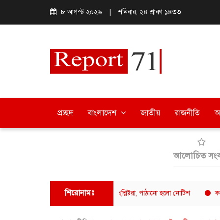
৮ আগস্ট ২০২৬
|
শনিবার, ২৪ শ্রাবণ ১৪৩৩
প্রচ্ছদ
বাংলাদেশ
জাতীয়
রাজনীতি
অ
আলোচিত সংব
শিরোনামঃ
র ফুয়াদের বক্তব্যে ক্ষুব্ধ ঢাবি শিক্ষার্থী-সংশ্লিষ্টরা, পাঠানো হলো নোটিশ
ক্যাফে আমাজন