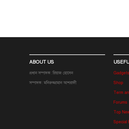
ABOUT US
USEFU
প্রধান সম্পাদক: রিয়াজ হোসেন
Gadget
সম্পাদক: মনিরুজ্জামান আশরাফী
Shop
Term an
Forums
Top New
Special