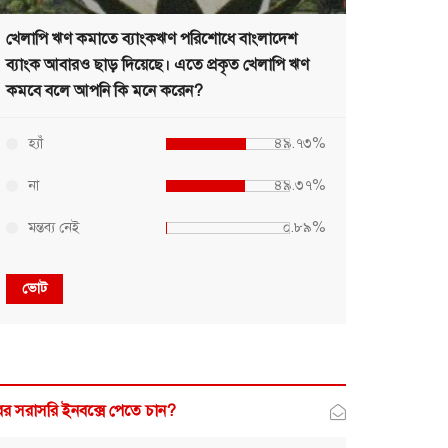
খেলাপি ঋণ কমাতে ব্যাংকঋণ পরিশোধে বাংলাদেশ
ব্যাংক আবারও ছাড় দিয়েছে। এতে প্রকৃত খেলাপি ঋণ
কমবে বলে আপনি কি মনে করেন?
হ্যাঁ
৪৯.৭৩%
না
৪৯.৩৭%
মন্তব্য নেই
০.৮৯%
ভোট
র সরাসরি ইনবক্সে পেতে চান?