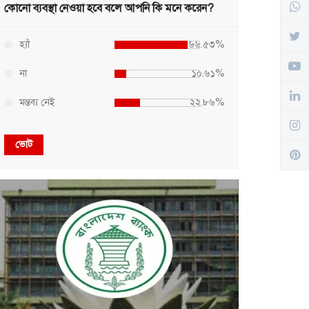
কোনো ব্যবস্থা নেওয়া হবে বলে আপনি কি মনে করেন?
হ্যাঁ
৬৬.৫৩%
না
১০.৬১%
মন্তব্য নেই
২২.৮৬%
ভোট