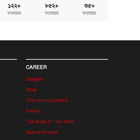
১২২+
৮৫২+
৩৫+
ফলোয়ার
ফলোয়ার
ফলোয়ার
CAREER
Gadgets
Shop
Term and Conditions
Forums
Top News of This Week
Special Recipes