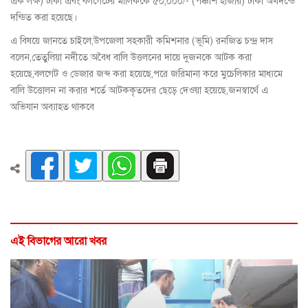
এক লক্ষ) টাকা এবং বলগেটের মালিককে ৫০,০০০/- (পঞ্চাশ হাজার) টাকা অর্থদন্ডে
দন্ডিত করা হয়েছে।
এ বিষয়ে জানতে চাইলে,উপজেলা সহকারী কমিশনার (ভূমি) রনজিত চন্দ্র দাস
বলেন,তেতুলিয়া নদীতে অবৈধ বালি উত্তলনের দায়ে দুজনকে আটক করা
হয়েছে,বলগেট ও ডেজার জব্দ করা হয়েছে,পরে জরিমানা করে মুচেলিকার মাধ্যমে
বালি উত্তোলন না করার শর্তে আটককৃতদের ছেড়ে দেওয়া হয়েছে,জনস্বার্থে এ
অভিযান অব্যাহত থাকবে
এই বিভাগের আরো খবর