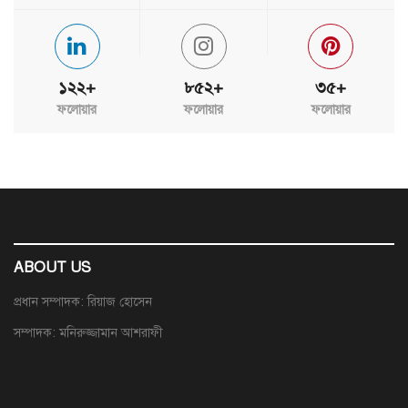
১২২+
৮৫২+
৩৫+
ফলোয়ার
ফলোয়ার
ফলোয়ার
ABOUT US
প্রধান সম্পাদক: রিয়াজ হোসেন
সম্পাদক: মনিরুজ্জামান আশরাফী