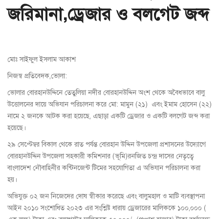
জরিমানা,ড্রেজার ও বলগেট জব্দ
মোঃ সাইফুল ইসলাম আকাশ
নিজস্ব প্রতিবেদক,ভোলা:
ভোলার বোরহানউদ্দিনে তেতুলিয়া নদীর বোরহানউদ্দিন অংশ থেকে অবৈধভাবে বালু
উত্তোলনের দায়ে অভিযান পরিচালনা করে মো: মামুন (২১) এবং ইমাম হোসেন (২২)
নামে ২ জনকে আটক করা হয়েছে, এছাড়া একটি ড্রেজার ও একটি বলগেট জব্দ করা
হয়েছে।
২৯ সেপ্টেম্বর বিকাল থেকে রাত পর্যন্ত বোরহান উদ্দিন উপজেলা প্রশাসনের উদ্যোগে
বোরহানউদ্দিন উপজেলা সহকারী কমিশনার (ভূমি)রনজিত চন্দ্র দাসের নেতৃত্বে
বাংলাদেশ নৌবাহিনীর কন্টিনজেন্ট টিমের সহযোগিতা এ অভিযান পরিচালনা করা
হয়।
অভিযুক্ত ০২ জন নিজেদের দোষ স্বীকার করেছে এবং বালুমহাল ও মাটি ব্যবস্থাপনা
আইন ২০১০ সংশোধিত ২০২৩ এর সংশ্লিষ্ট ধারায় ড্রেজারের মালিককে ১০০,০০০ (