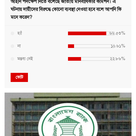
আইনি পদক্ষেপ নিতে বলেছে জাতীয় মানবাধিকার কমিশন। এ
ঘটনায় দায়ীদের বিরুদ্ধে কোনো ব্যবস্থা নেওয়া হবে বলে আপনি কি
মনে করেন?
হ্যাঁ
৬৬.৫৩%
না
১০.৬১%
মন্তব্য নেই
২২.৮৬%
ভোট