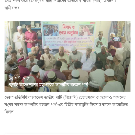
জমি দখল করে জোরপূর্বক রাস্তা নির্মানের অভিযোগ পাওয়া গেছে। এঘটনায়
স্থানীয়দের...
১৫ ঘন্টা আগে
জুলাই আন্দোলনের মহা-নায়ক আন্দালিব রহমান পার্থ
ভোলা প্রতিনিধি:বাংলাদেশ জাতীয় পার্টি (বিজেপি) চেয়ারম্যান ও ভোলা-১ আসনের
সংসদ সদস্য আন্দালিব রহমান পার্থ-এর দ্বিতীয় কারামুক্তি দিবস উপলক্ষে আয়োজিত
মিলাদ...