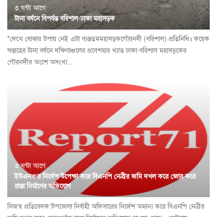
৩ ঘন্টা আগে
টানা বর্ষনে বিপর্যস্ত বরিশাল-ঢাকা মহাসড়ক
*দেখে বোঝার উপায় নেই এটা ব্যস্ততমমহাসড়কগৌরনদী (বরিশাল) প্রতিনিধি॥ কয়েক
সপ্তাহের টানা বর্ষনে দক্ষিণাঞ্চলের প্রবেশদ্বার খ্যাত ঢাকা-বরিশাল মহাসড়কের
গৌরনদীর অংশে অসংখ্য...
৩ ঘন্টা আগে
ইউএনও’র নির্দেশ উপেক্ষা করে বিএনপি নেত্রীর জমি দখল করে জোর করে
রাস্তা নির্মাণের অভিযোগ
নিজস্ব প্রতিবেদক:উপজেলা নির্বাহী অফিসারের নির্দেশ অমান্য করে বিএনপি নেত্রীর