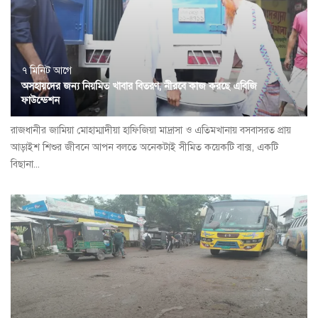
৭ মিনিট আগে
অসহায়দের জন্য নিয়মিত খাবার বিতরণ, নীরবে কাজ করছে এবিজি
ফাউন্ডেশন
রাজধানীর জামিয়া মোহাম্মাদীয়া হাফিজিয়া মাদ্রাসা ও এতিমখানায় বসবাসরত প্রায়
আড়াইশ শিশুর জীবনে আপন বলতে অনেকটাই সীমিত কয়েকটি বাক্স, একটি
বিছানা...