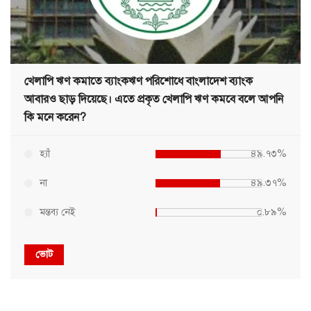
খেলাপি ঋণ কমাতে ব্যাংকঋণ পরিশোধে বাংলাদেশ ব্যাংক
আবারও ছাড় দিয়েছে। এতে প্রকৃত খেলাপি ঋণ কমবে বলে আপনি
কি মনে করেন?
হ্যাঁ
৪৯.৭৩%
না
৪৯.৩৭%
মন্তব্য নেই
০.৮৯%
ভোট