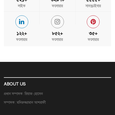
লাইক
ফলোয়ার
সাবস্ক্রাইবার
১২২+
৮৫২+
৩৫+
ফলোয়ার
ফলোয়ার
ফলোয়ার
ABOUT US
প্রধান সম্পাদক: রিয়াজ হোসেন
সম্পাদক: মনিরুজ্জামান আশরাফী