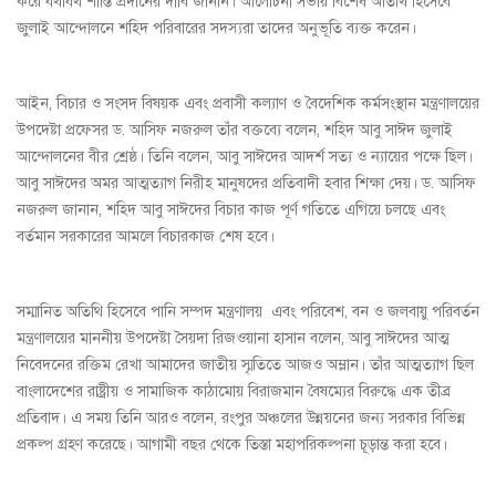
করে যথাযথ শাস্তি প্রদানের দাবি জানান। আলোচনা সভায় বিশেষ অতিথি হিসেবে
জুলাই আন্দোলনে শহিদ পরিবারের সদস্যরা তাদের অনুভূতি ব্যক্ত করেন।
আইন, বিচার ও সংসদ বিষয়ক এবং প্রবাসী কল্যাণ ও বৈদেশিক কর্মসংস্থান মন্ত্রণালয়ের
উপদেষ্টা প্রফেসর ড. আসিফ নজরুল তাঁর বক্তব্যে বলেন, শহিদ আবু সাঈদ জুলাই
আন্দোলনের বীর শ্রেষ্ঠ। তিনি বলেন, আবু সাঈদের আদর্শ সত্য ও ন্যায়ের পক্ষে ছিল।
আবু সাঈদের অমর আত্মত্যাগ নিরীহ মানুষদের প্রতিবাদী হবার শিক্ষা দেয়। ড. আসিফ
নজরুল জানান, শহিদ আবু সাঈদের বিচার কাজ পূর্ণ গতিতে এগিয়ে চলছে এবং
বর্তমান সরকারের আমলে বিচারকাজ শেষ হবে।
সম্মানিত অতিথি হিসেবে পানি সম্পদ মন্ত্রণালয় এবং পরিবেশ, বন ও জলবায়ু পরিবর্তন
মন্ত্রণালয়ের মাননীয় উপদেষ্টা সৈয়দা রিজওয়ানা হাসান বলেন, আবু সাঈদের আত্ম
নিবেদনের রক্তিম রেখা আমাদের জাতীয় স্মৃতিতে আজও অম্লান। তাঁর আত্মত্যাগ ছিল
বাংলাদেশের রাষ্ট্রীয় ও সামাজিক কাঠামোয় বিরাজমান বৈষম্যের বিরুদ্ধে এক তীব্র
প্রতিবাদ। এ সময় তিনি আরও বলেন, রংপুর অঞ্চলের উন্নয়নের জন্য সরকার বিভিন্ন
প্রকল্প গ্রহণ করেছে। আগামী বছর থেকে তিস্তা মহাপরিকল্পনা চূড়ান্ত করা হবে।