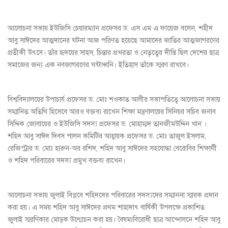
আলোচনা সভায় ইউজিসি চেয়ারম্যান প্রফেসর ড. এস এম এ ফায়েজ বলেন, শহীদ
আবু সাঈদের আত্মদানের ঘটনা আজ পরিণত হয়েছে আমাদের জাতির আত্মজাগরণের
প্রতীকী উৎসে। তাঁর হৃদয়ের সাহস, চিন্তার প্রখরতা ও নেতৃত্বের দীপ্তি ছিল দেশের ছাত্র
সমাজের জন্য এক নবজাগরণের ঘন্টাধ্বনি। ইতিহাস তাঁকে স্মরণ রাখবে।
বিশ্ববিদ্যালয়ের উপাচার্য প্রফেসর ড. মোঃ শওকাত আলীর সভাপতিত্বে আলোচনা সভায়
সম্মানিত অতিথি হিসেবে আরও বক্তব্য রাখেন শিক্ষা মন্ত্রণালয়ের সিনিয়র সচিব জনাব
সিদ্দিক জোবায়ের ও ইউজিসি সদস্য প্রফেসর ড. মোহাম্মদ তানজীমউদ্দিন খান ।
শহিদ আবু সাঈদ দিবস পালন কমিটির আহ্বায়ক প্রফেসর ড. মোঃ তাজুল ইসলাম,
রেজিস্ট্রার ড. মোঃ হারুন-অর রশিদ, শহিদ আবু সাঈদের সহযোদ্ধা বেরোবির শিক্ষার্থী
ও শহিদ পরিবারের সদস্য প্রমুখ বক্তব্য রাখেন।
আলোচনা সভায় জুলাই বিপ্লবে শহিদদের পরিবারের সদস্যদের সম্মাননা স্মারক প্রদান
করা হয়। এ সময় শহিদ আবু সাঈদের প্রথম শাহাদাৎ বার্ষিকী উপলক্ষে প্রকাশিত
জুলাই স্মরণিকার মোড়ক উন্মোচন করা হয়। বৈষম্যবিরোধী ছাত্র আন্দোলনে শহিদ আবু