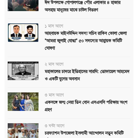
ঈদ উপলক্ষে গোপালগঞ্জে পৌর এলাকার ৪ হাজার
অসহায় মানুষের মাঝে চাউল বিতরণ
১ মাস আগে
আহবায়ক মাইনউদ্দিন সদস্য সচিব রাকিব ভোলা জেলা
"আমরা জুলাই যোদ্ধা" ৫০ সদস্যের আহ্বায়ক কমিটি
ঘোষণা
২ মাস আগে
মহাকালের চাদরে ইতিহাসের সারথি: তোফায়েল আহমেদ
ও একটি যুগের অবসান
৩ মাস আগে
একসঙ্গে জন্ম নেয়া তিন বোন এসএসসি পরিক্ষায় অংশ
গ্রহণ
৩ ঘন্টা আগে
চরফ্যাশন উপজেলা ইসলামী আন্দোলন নতুন কমিটি