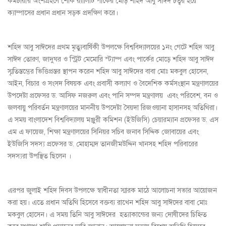
কর্মচারীর অংশগ্রহণে শোক র‌্যালিটি পার্কের মোড় শহিদ আবু সাঈদ চত্বর হয়ে
ক্যাম্পাসের প্রধান প্রধান সড়ক প্রদক্ষিণ করে।
শহিদ আবু সাঈদের প্রথম মৃত্যুবার্ষিকী উপলক্ষে বিশ্ববিদ্যালয়ের ১নং গেটে শহিদ আবু
সাঈদ তোরণ, জাদুঘর ও স্ট্রিট মেমোরি স্ট্যাম্প এবং পার্কের মোড়ে শহিদ আবু সাঈদ
স্মৃতিস্তম্ভের ভিত্তিপ্রস্তর স্থাপন করেন শহিদ আবু সাঈদের বাবা মোঃ মকবুল হোসেন,
আইন, বিচার ও সংসদ বিষয়ক এবং প্রবাসী কল্যাণ ও বৈদেশিক কর্মসংস্থান মন্ত্রণালয়ের
উপদেষ্টা প্রফেসর ড. আসিফ নজরুল এবং পানি সম্পদ মন্ত্রণালয় এবং পরিবেশ, বন ও
জলবায়ু পরিবর্তন মন্ত্রণালয়ের মাননীয় উপদেষ্টা সৈয়দা রিজওয়ানা হাসানসহ অতিথিরা।
এ সময় বাংলাদেশ বিশ্ববিদ্যালয় মঞ্জুরী কমিশন (ইউজিসি) চেয়ারম্যান প্রফেসর ড. এস
এম এ ফায়েজ, শিক্ষা মন্ত্রণালয়ের সিনিয়র সচিব জনাব সিদ্দিক জোবায়ের এবং
ইউজিসি সদস্য প্রফেসর ড. মোহাম্মদ তানজীমউদ্দিন খানসহ শহিদ পরিবারের
সদস্যরা উপস্থিত ছিলেন ।
এরপর জুলাই শহিদ দিবস উপলক্ষে স্বাধীনতা স্মারক মাঠে আলোচনা সভার আয়োজন
করা হয়। এতে প্রধান অতিথি হিসেবে বক্তব্য রাখেন শহিদ আবু সাঈদের বাবা মোঃ
মকবুল হোসেন। এ সময় তিনি আবু সাঈদের হত্যাকান্ডের জন্য দোষীদের চিহ্নিত