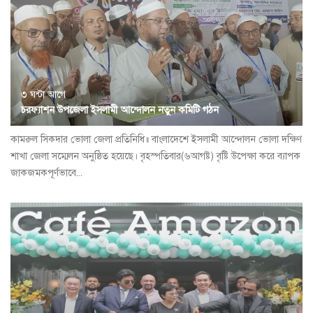
৩ ঘন্টা আগে
চরফ্যাশন উপজেলা ইসলামী আন্দোলন নতুন কমিটি গঠন
কামরুল সিকদার ভোলা জেলা প্রতিনিধি॥ বাংলাদেশে ইসলামী আন্দোলন ভোলা দক্ষিণ
শাখা জেলা সম্মেলন অনুষ্ঠিত হয়েছে। বৃহস্পতিবার(৬আগষ্ট) বৃষ্টি উপেক্ষা করে ব্যাপক
জাকজমকপূর্ণভাবে...