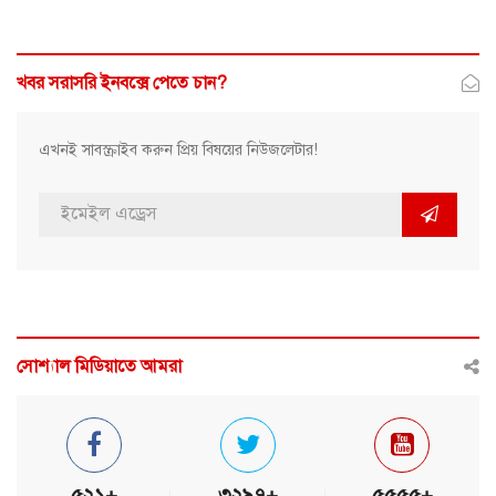
খবর সরাসরি ইনবক্সে পেতে চান?
এখনই সাবস্ক্রাইব করুন প্রিয় বিষয়ের নিউজলেটার!
সোশ্যাল মিডিয়াতে আমরা
৫২১+
৩২৯৭+
৫৫৫৫+