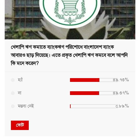
খেলাপি ঋণ কমাতে ব্যাংকঋণ পরিশোধে বাংলাদেশ ব্যাংক
আবারও ছাড় দিয়েছে। এতে প্রকৃত খেলাপি ঋণ কমবে বলে আপনি
কি মনে করেন?
হ্যাঁ
৪৯.৭৩%
না
৪৯.৩৭%
মন্তব্য নেই
০.৮৯%
ভোট