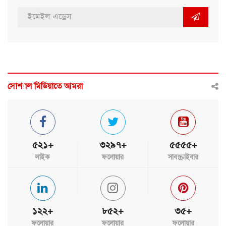
সোশ্যাল মিডিয়াতে আমরা
৫২১+
৩২৯৭+
৫৫৫৫+
লাইক
ফলোয়ার
সাবস্ক্রাইবার
১২২+
৮৫২+
৩৫+
ফলোয়ার
ফলোয়ার
ফলোয়ার