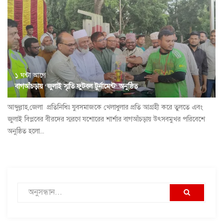
১ ঘন্টা আগে
বাগআঁচড়ায় ‘জুলাই স্মৃতি ফুটবল টুর্নামেন্ট’ অনুষ্ঠিত
আব্দুল্লাহ,জেলা প্রতিনিধিঃ যুবসমাজকে খেলাধুলার প্রতি আগ্রহী করে তুলতে এবং
জুলাই বিপ্লবের বীরদের স্মরণে যশোরের শার্শার বাগআঁচড়ায় উৎসবমুখর পরিবেশে
অনুষ্ঠিত হলো...