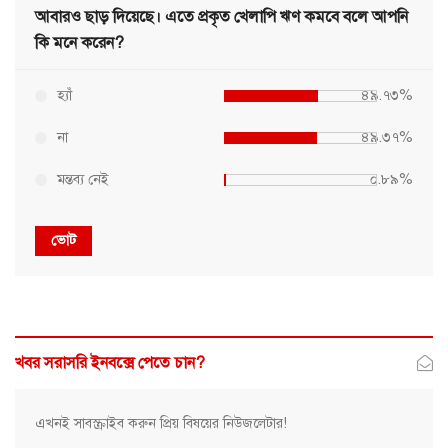
আবারও ছাড় দিয়েছে। এতে প্রকৃত খেলাপি ঋণ কমবে বলে আপনি
কি মনে করেন?
হ্যাঁ
৪৯.৭৩%
না
৪৯.৩৭%
মন্তব্য নেই
০.৮৯%
ভোট
খবর সরাসরি ইনবক্সে পেতে চান?
এখনই সাবস্ক্রাইব করুন প্রিয় বিষয়ের নিউজলেটার!