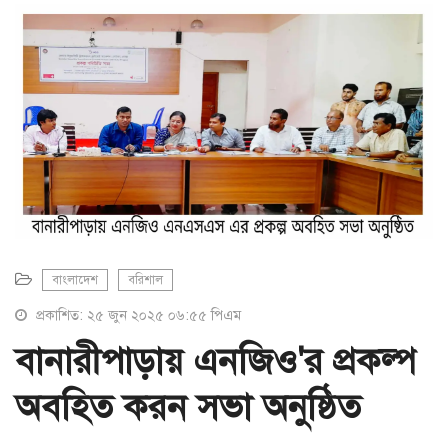
a
t
i
o
n
বাংলাদেশ
বরিশাল
প্রকাশিত: ২৫ জুন ২০২৫ ০৬:৫৫ পিএম
বানারীপাড়ায় এনজিও'র প্রকল্প
অবহিত করন সভা অনুষ্ঠিত