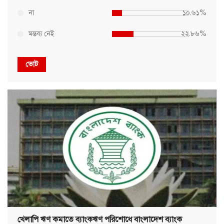
না
১০.৬১%
মন্তব্য নেই
২২.৮৬%
ভোট
খেলাপি ঋণ কমাতে ব্যাংকঋণ পরিশোধে বাংলাদেশ ব্যাংক