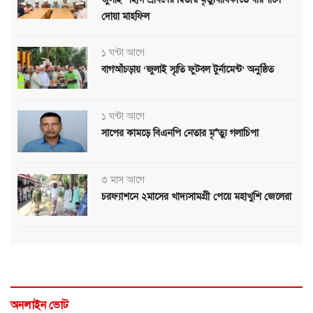
দোয়া মাহফিল
১ ঘন্টা আগে
বাগআঁচড়ায় ‘জুলাই স্মৃতি ফুটবল টুর্নামেন্ট’ অনুষ্ঠিত
১ ঘন্টা আগে
সাপের কামড়ে বিএনপি নেতার মৃ*ত্যু গলাচিপা
৩ মাস আগে
চরফ্যাশনে ২মাসের খাদ্যসামগ্রী পেয়ে মহাখুশি জেলেরা
অনলাইন ভোট