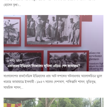
হোসেন মৃধা।...
১ ঘন্টা আগে
একাত্তরের ইতিহাসে নিজেদের ভূমিকা এড়িয়ে গেল জামায়াত?
বাংলাদেশের রাজনৈতিক ইতিহাসের প্রায় আট দশকের ঘটনাপ্রবাহ আলোকচিত্রে তুলে
ধরেছে জামায়াতে ইসলামী। ১৯৪৭ সালের দেশভাগ, পাকিস্তানি শাসন, মুক্তিযুদ্ধ,
সামরিক শাসন,...