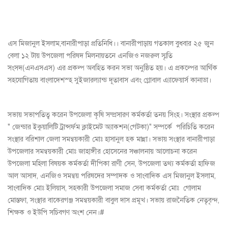
এস মিজানুল ইসলাম,বানারীপাড়া প্রতিনিধি।। বানারীপাড়ায় গতকাল বুধবার ২৫ জুন
বেলা ১২ টায় উপজেলা পরিষদ মিলনায়তনে এনজিও নজরুল স্মৃতি
সংসদ(এনএসএস) এর প্রকল্প অবহিত করন সভা অনুষ্ঠিত হয়। এ প্রকল্পের আর্থিক
সহযোগিতায় বাংলাদেশস্হ সুইজারল্যান্ড দূতাবাস এবং গ্লোবাল এ্যাফেয়ার্স কানাডা।
সভায় সভাপতিত্ব করেন উপজেলা কৃষি সম্প্রসারণ কর্মকর্তা তনয় সিংহ। সংস্থার প্রকল্প
" জেন্ডার ইকুয়ালিটি ট্রান্সর্ফম ক্লাইমেট অ্যাকশন(গেটকা)" সম্পর্কে পরিচিতি করেন
সংস্থার বরিশাল জেলা সমন্বয়কারী মোঃ হাসানুল হক মান্না। সভায় সংস্থার বানারীপাড়া
উপজেলার সমন্বয়কারী মোঃ জাহাঙ্গীর হোসেনের সঞ্চালনায় আলোচনা করেন
উপজেলা মহিলা বিষয়ক কর্মকর্তা দীপিকা রাণী সেন, উপজেলা তথ্য কর্মকর্তা হাফিজ
আল আসাদ, এনজিও সমন্বয় পরিষদের সম্পাদক ও সাংবাদিক এস মিজানুল ইসলাম,
সাংবাদিক মোঃ ইলিয়াস, সহকারী উপজেলা সমাজ সেবা কর্মকর্তা মোঃ গোলাম
মোস্তফা, সংস্থার বাকেরগঞ্জ সমন্বয়কারী বাবুল দাস প্রমূখ। সভায় রাজনৈতিক নেতৃবৃন্দ,
শিক্ষক ও ইউপি সচিবগণ অংশ নেন।#