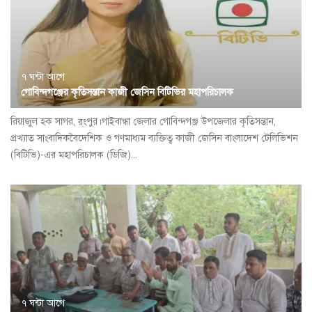
৭ ঘন্টা আগে
গোবিন্দগঞ্জের কৃতিসন্তান কাজী জেসিন বিটিভির মহাপরিচালক
রিয়াজুল হক সাগর, র্ংপুর।গাইবান্ধা জেলার গোবিন্দগঞ্জ উপজেলার কৃতিসন্তান,
প্রখ্যাত সাংবাদিকবৈদেশিক ও গণমাধ্যম ব্যক্তিত্ব কাজী জেসিন বাংলাদেশ টেলিভিশন
(বিটিভি)-এর মহাপরিচালক (ডিজি)...
৭ ঘন্টা আগে