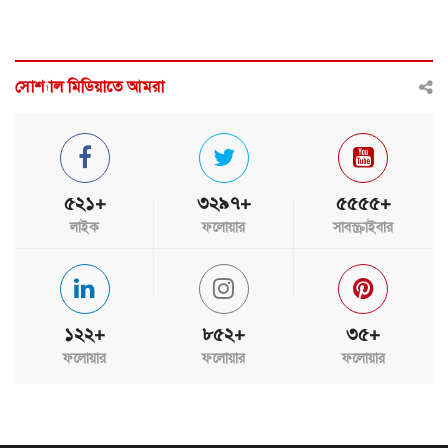
সোশ্যাল মিডিয়াতে আমরা
৫২১+
৩২৯৭+
৫৫৫৫+
লাইক
ফলোয়ার
সাবস্ক্রাইবার
১২২+
৮৫২+
৩৫+
ফলোয়ার
ফলোয়ার
ফলোয়ার