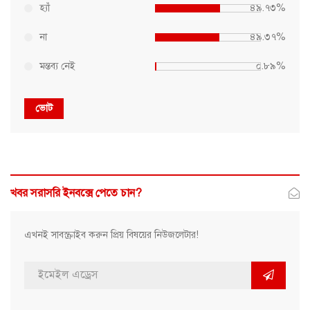
হ্যাঁ
৪৯.৭৩%
না
৪৯.৩৭%
মন্তব্য নেই
০.৮৯%
ভোট
খবর সরাসরি ইনবক্সে পেতে চান?
এখনই সাবস্ক্রাইব করুন প্রিয় বিষয়ের নিউজলেটার!