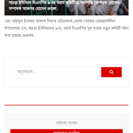
সাচড়া ইউনিয়ন বিএনপির ৯ নং ওয়ার্ড কমিটিতে সভাপতি মোশারফ হোসেন-
সম্পাদক আজগর হোসেন রুবেল
মোঃ সাইফুল ইসলাম আকাশ নিজস্ব প্রতিবেদক,ভোলা:ভোলার বোরহানউদ্দিন
উপজেলার ২নং সাচড়া ইউনিয়নের ৯নং ওয়ার্ড বিএনপির মূল দলের নতুন কমিটি গঠন
করা হয়েছে।শুক্রবার...
সর্বশেষ সংবাদ