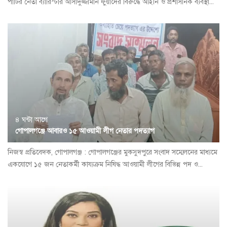
পার্টির নেতা ব্যারিস্টার আসাদুজ্জামান ফুয়াদের বিরুদ্ধে আইনি ও প্রশাসনিক ব্যবস্থা...
৪ ঘন্টা আগে
গোপালগঞ্জে আবারও ১৫ আওয়ামী লীগ নেতার পদত্যাগ
নিজস্ব প্রতিবেদক, গোপালগঞ্জ : গোপালগঞ্জের মুকসুদপুরে সংবাদ সম্মেলনের মাধ্যমে
একযোগে ১৫ জন নেতাকর্মী কায্যক্রম নিষিদ্ধ আওয়ামী লীগের বিভিন্ন পদ ও...