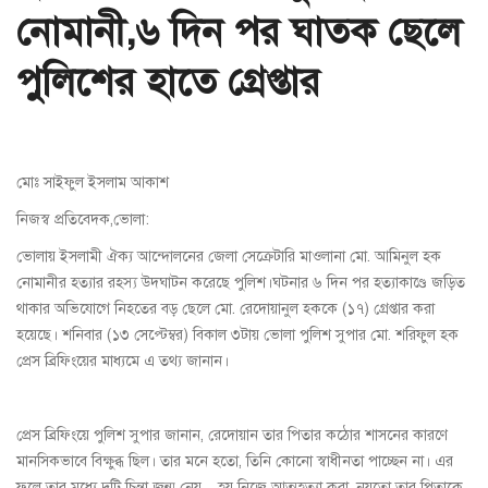
নোমানী,৬ দিন পর ঘাতক ছেলে
পুলিশের হাতে গ্রেপ্তার
মোঃ সাইফুল ইসলাম আকাশ
নিজস্ব প্রতিবেদক,ভোলা:
ভোলায় ইসলামী ঐক্য আন্দোলনের জেলা সেক্রেটারি মাওলানা মো. আমিনুল হক
নোমানীর হত্যার রহস্য উদঘাটন করেছে পুলিশ।ঘটনার ৬ দিন পর হত্যাকাণ্ডে জড়িত
থাকার অভিযোগে নিহতের বড় ছেলে মো. রেদোয়ানুল হককে (১৭) গ্রেপ্তার করা
হয়েছে। শনিবার (১৩ সেপ্টেম্বর) বিকাল ৩টায় ভোলা পুলিশ সুপার মো. শরিফুল হক
প্রেস ব্রিফিংয়ের মাধ্যমে এ তথ্য জানান।
প্রেস ব্রিফিংয়ে পুলিশ সুপার জানান, রেদোয়ান তার পিতার কঠোর শাসনের কারণে
মানসিকভাবে বিক্ষুব্ধ ছিল। তার মনে হতো, তিনি কোনো স্বাধীনতা পাচ্ছেন না। এর
ফলে তার মধ্যে দুটি চিন্তা জন্ম নেয়— হয় নিজে আত্মহত্যা করা, নয়তো তার পিতাকে