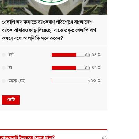
খেলাপি ঋণ কমাতে ব্যাংকঋণ পরিশোধে বাংলাদেশ
ব্যাংক আবারও ছাড় দিয়েছে। এতে প্রকৃত খেলাপি ঋণ
কমবে বলে আপনি কি মনে করেন?
হ্যাঁ
৪৯.৭৩%
না
৪৯.৩৭%
মন্তব্য নেই
০.৮৯%
ভোট
র সরাসরি ইনবক্সে পেতে চান?