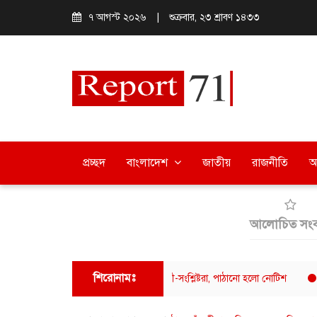
৭ আগস্ট ২০২৬
|
শুক্রবার, ২৩ শ্রাবণ ১৪৩৩
প্রচ্ছদ
বাংলাদেশ
জাতীয়
রাজনীতি
অ
আলোচিত সংব
শিরোনামঃ
্টার ফুয়াদের বক্তব্যে ক্ষুব্ধ ঢাবি শিক্ষার্থী-সংশ্লিষ্টরা, পাঠানো হলো নোটিশ
ক্যাফে আম