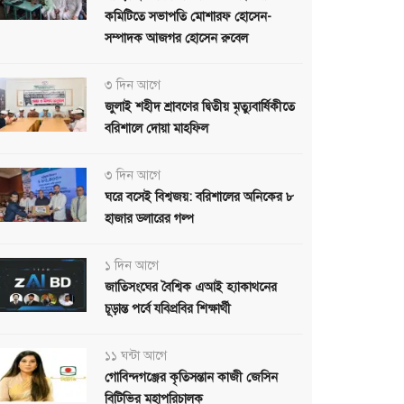
কমিটিতে সভাপতি মোশারফ হোসেন-
সম্পাদক আজগর হোসেন রুবেল
৩ দিন আগে
জুলাই শহীদ শ্রাবণের দ্বিতীয় মৃত্যুবার্ষিকীতে
বরিশালে দোয়া মাহফিল
৩ দিন আগে
ঘরে বসেই বিশ্বজয়: বরিশালের অনিকের ৮
হাজার ডলারের গল্প
১ দিন আগে
জাতিসংঘের বৈশ্বিক এআই হ্যাকাথনের
চূড়ান্ত পর্বে যবিপ্রবির শিক্ষার্থী
১১ ঘন্টা আগে
গোবিন্দগঞ্জের কৃতিসন্তান কাজী জেসিন
বিটিভির মহাপরিচালক