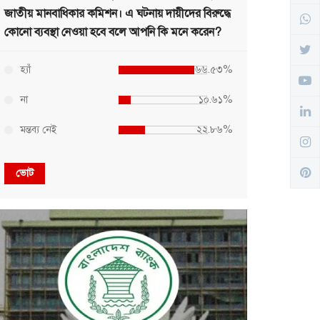
জাতীয় মানবাধিকার কমিশন। এ ঘটনায় দায়ীদের বিরুদ্ধে
কোনো ব্যবস্থা নেওয়া হবে বলে আপনি কি মনে করেন?
হ্যাঁ
৬৬.৫৩%
না
১০.৬১%
মন্তব্য নেই
২২.৮৬%
ভোট