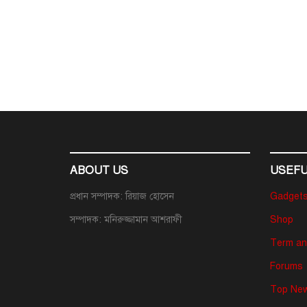
ABOUT US
USEFU
প্রধান সম্পাদক: রিয়াজ হোসেন
Gadget
সম্পাদক: মনিরুজ্জামান আশরাফী
Shop
Term an
Forums
Top New