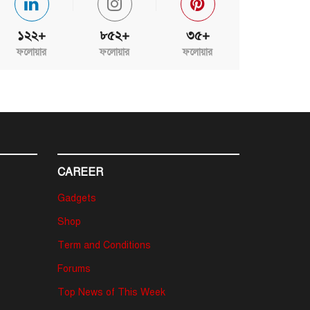
১২২+
৮৫২+
৩৫+
ফলোয়ার
ফলোয়ার
ফলোয়ার
CAREER
Gadgets
Shop
Term and Conditions
Forums
Top News of This Week